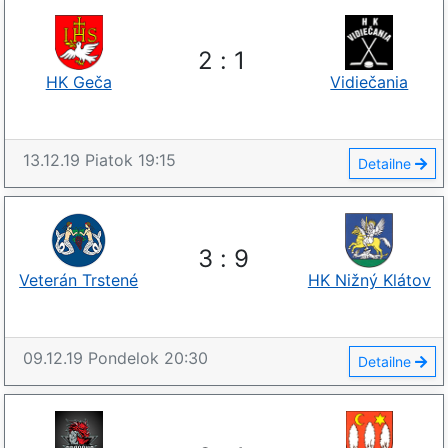
2
:
1
HK Geča
Vidiečania
13.12.19
Piatok
19:15
Detailne
3
:
9
Veterán Trstené
HK Nižný Klátov
09.12.19
Pondelok
20:30
Detailne