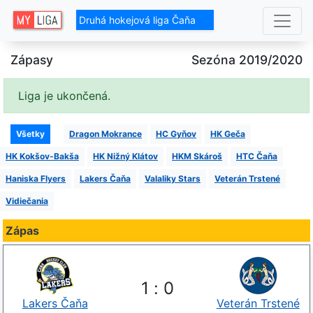
Druhá hokejová liga Čaňa
Zápasy
Sezóna 2019/2020
Liga je ukončená.
Všetky
Dragon Mokrance
HC Gyňov
HK Geča
HK Kokšov-Bakša
HK Nižný Klátov
HKM Skároš
HTC Čaňa
Haniska Flyers
Lakers Čaňa
Valaliky Stars
Veterán Trstené
Vidiečania
Zápas
1
:
0
Lakers Čaňa
Veterán Trstené