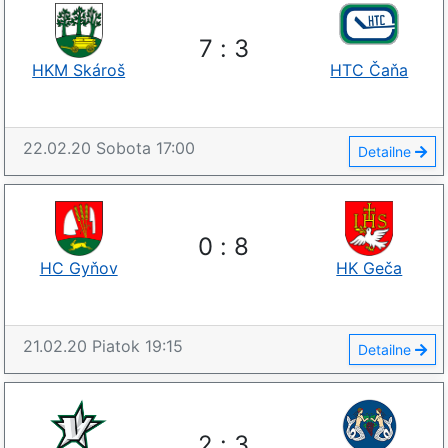
7
:
3
HKM Skároš
HTC Čaňa
22.02.20
Sobota
17:00
Detailne
0
:
8
HC Gyňov
HK Geča
21.02.20
Piatok
19:15
Detailne
2
:
3