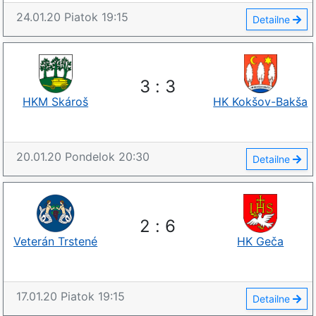
24.01.20
Piatok
19:15
Detailne
3
:
3
HKM Skároš
HK Kokšov-Bakša
20.01.20
Pondelok
20:30
Detailne
2
:
6
Veterán Trstené
HK Geča
17.01.20
Piatok
19:15
Detailne