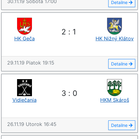
30.11.19
Sobota
17:00
Detailne
2
:
1
HK Geča
HK Nižný Klátov
29.11.19
Piatok
19:15
Detailne
3
:
0
Vidiečania
HKM Skároš
26.11.19
Utorok
16:45
Detailne