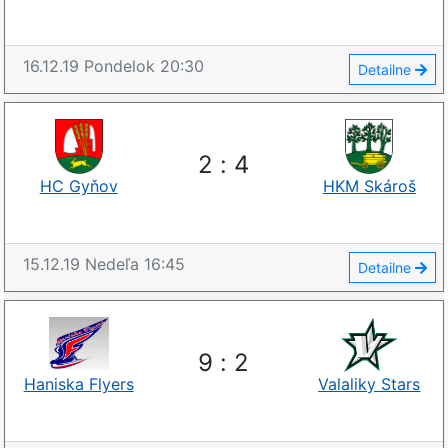
16.12.19
Pondelok
20:30
Detailne
2
:
4
HC Gyňov
HKM Skároš
15.12.19
Nedeľa
16:45
Detailne
9
:
2
Haniska Flyers
Valaliky Stars