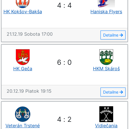
4
:
4
HK Kokšov-Bakša
Haniska Flyers
21.12.19
Sobota
17:00
Detailne
6
:
0
HK Geča
HKM Skároš
20.12.19
Piatok
19:15
Detailne
4
:
2
Veterán Trstené
Vidiečania