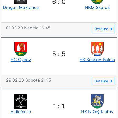
6
:
0
Dragon Mokrance
HKM Skároš
01.03.20
Nedeľa
16:45
Detailne
5
:
5
HC Gyňov
HK Kokšov-Bakša
29.02.20
Sobota
21:15
Detailne
1
:
1
Vidiečania
HK Nižný Klátov