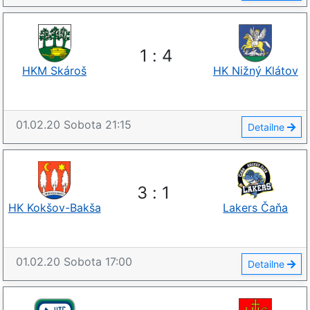
1
:
4
HKM Skároš
HK Nižný Klátov
01.02.20
Sobota
21:15
Detailne
3
:
1
HK Kokšov-Bakša
Lakers Čaňa
01.02.20
Sobota
17:00
Detailne