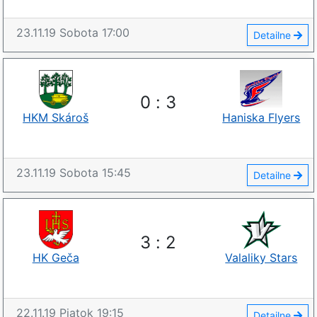
23.11.19
Sobota
17:00
Detailne
0
:
3
HKM Skároš
Haniska Flyers
23.11.19
Sobota
15:45
Detailne
3
:
2
HK Geča
Valaliky Stars
22.11.19
Piatok
19:15
Detailne