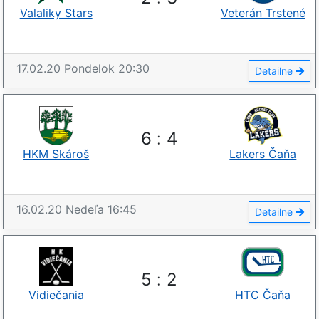
Valaliky Stars
Veterán Trstené
17.02.20
Pondelok
20:30
Detailne
6
:
4
HKM Skároš
Lakers Čaňa
16.02.20
Nedeľa
16:45
Detailne
5
:
2
Vidiečania
HTC Čaňa