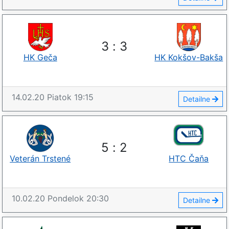
3
:
3
HK Geča
HK Kokšov-Bakša
14.02.20
Piatok
19:15
Detailne
5
:
2
Veterán Trstené
HTC Čaňa
10.02.20
Pondelok
20:30
Detailne