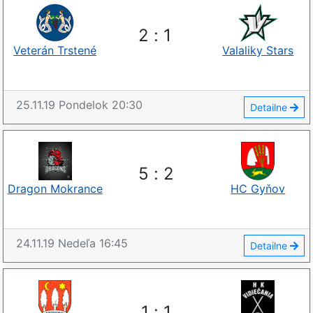
2
:
1
Veterán Trstené
Valaliky Stars
25.11.19
Pondelok
20:30
Detailne
5
:
2
Dragon Mokrance
HC Gyňov
24.11.19
Nedeľa
16:45
Detailne
1
:
1