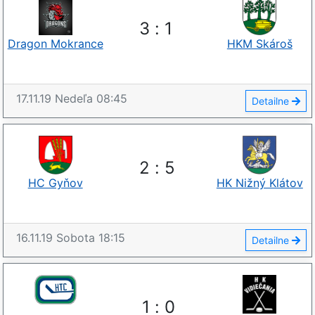
3
:
1
Dragon Mokrance
HKM Skároš
17.11.19
Nedeľa
08:45
Detailne
2
:
5
HC Gyňov
HK Nižný Klátov
16.11.19
Sobota
18:15
Detailne
1
:
0