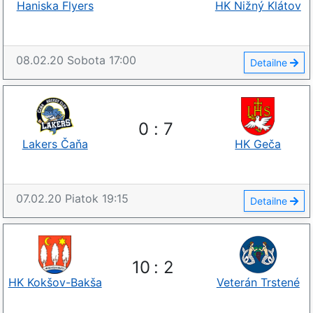
Haniska Flyers
HK Nižný Klátov
08.02.20
Sobota
17:00
Detailne
0
:
7
Lakers Čaňa
HK Geča
07.02.20
Piatok
19:15
Detailne
10
:
2
HK Kokšov-Bakša
Veterán Trstené