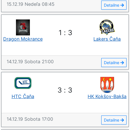
15.12.19
Nedeľa
08:45
Detailne
1
:
3
Dragon Mokrance
Lakers Čaňa
14.12.19
Sobota
21:00
Detailne
3
:
3
HTC Čaňa
HK Kokšov-Bakša
14.12.19
Sobota
17:00
Detailne