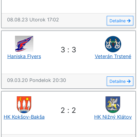
08.08.23
Utorok
17:02
Detailne
3
:
3
Haniska Flyers
Veterán Trstené
09.03.20
Pondelok
20:30
Detailne
2
:
2
HK Kokšov-Bakša
HK Nižný Klátov