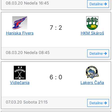
08.03.20
Nedeľa
16:45
Detailne
7
:
2
Haniska Flyers
HKM Skároš
08.03.20
Nedeľa
08:45
Detailne
6
:
0
Vidiečania
Lakers Čaňa
07.03.20
Sobota
21:15
Detailne