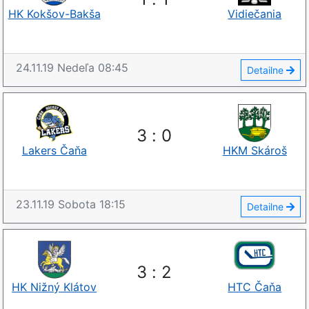
HK Kokšov-Bakša
Vidiečania
24.11.19
Nedeľa
08:45
Detailne
3
:
0
Lakers Čaňa
HKM Skároš
23.11.19
Sobota
18:15
Detailne
3
:
2
HK Nižný Klátov
HTC Čaňa