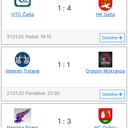
1
:
4
HTC Čaňa
HK Geča
31.01.20
Piatok
19:15
Detailne
1
:
1
Veterán Trstené
Dragon Mokrance
27.01.20
Pondelok
20:30
Detailne
1
:
3
Haniska Flyers
HC Gyňov