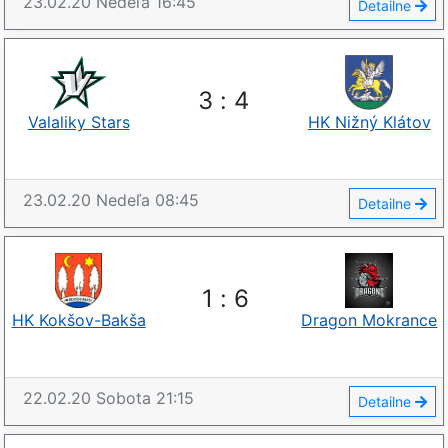
23.02.20
Nedeľa
16:45
Detailne
3
:
4
Valaliky Stars
HK Nižný Klátov
23.02.20
Nedeľa
08:45
Detailne
1
:
6
HK Kokšov-Bakša
Dragon Mokrance
22.02.20
Sobota
21:15
Detailne