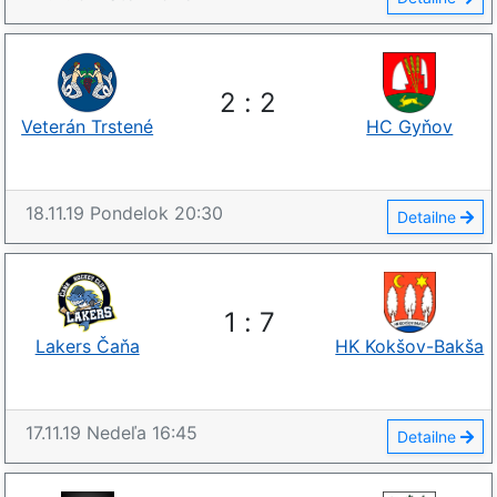
2
:
2
Veterán Trstené
HC Gyňov
18.11.19
Pondelok
20:30
Detailne
1
:
7
Lakers Čaňa
HK Kokšov-Bakša
17.11.19
Nedeľa
16:45
Detailne