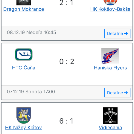
2
:
1
Dragon Mokrance
HK Kokšov-Bakša
08.12.19
Nedeľa
16:45
Detailne
0
:
2
HTC Čaňa
Haniska Flyers
07.12.19
Sobota
17:00
Detailne
6
:
1
HK Nižný Klátov
Vidiečania