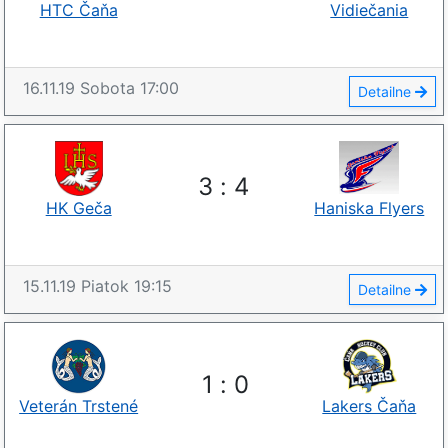
HTC Čaňa
Vidiečania
16.11.19
Sobota
17:00
Detailne
3
:
4
HK Geča
Haniska Flyers
15.11.19
Piatok
19:15
Detailne
1
:
0
Veterán Trstené
Lakers Čaňa