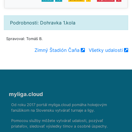
Podrobnosti: Dohravka 1.kola
Spravoval: Tomáš B.
Zimný Štadión Čaňa
Všetky udalosti
myliga.cloud
Od roku 2017 portál myliga.cloud pomáha hokejovým
fanúšikom na Slovensku vytvárať turnaje a ligy.
Pomocou služby môžete vytvárať udalosti, pozývať
priateľov, sledovať výsledky tímov a osobné úspechy.