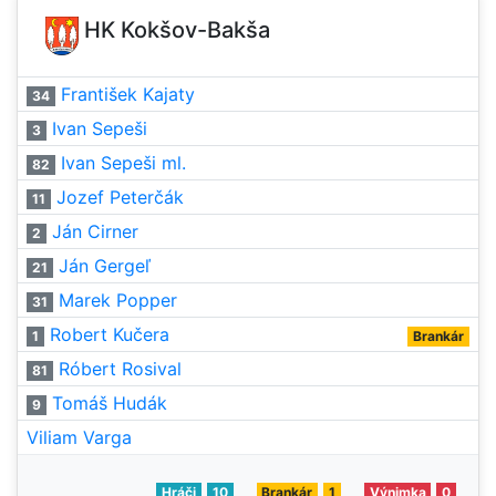
HK Kokšov-Bakša
František Kajaty
34
Ivan Sepeši
3
Ivan Sepeši ml.
82
Jozef Peterčák
11
Ján Cirner
2
Ján Gergeľ
21
Marek Popper
31
Robert Kučera
1
Brankár
Róbert Rosival
81
Tomáš Hudák
9
Viliam Varga
Hráči
10
Brankár
1
Výnimka
0