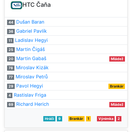
HTC Čaňa
Dušan Baran
44
Gabriel Pavlík
36
Ladislav Hegyi
11
Martin Čigáš
25
Martin Gabaš
20
Mládež
Miroslav Kizák
78
Miroslav Petrů
77
Pavol Hegyi
29
Brankár
Rastislav Friga
4
Richard Herich
69
Mládež
Hráči
9
Brankár
1
Výnimka
2