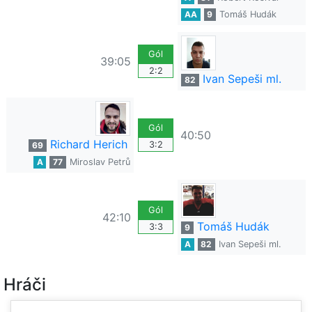
AA
9
Tomáš Hudák
Gól
39:05
2:2
Ivan Sepeši ml.
82
Gól
40:50
Richard Herich
3:2
69
A
77
Miroslav Petrů
Gól
42:10
Tomáš Hudák
3:3
9
A
82
Ivan Sepeši ml.
Hráči