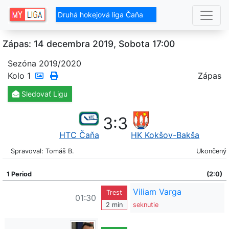
Druhá hokejová liga Čaňa
Zápas: 14 decembra 2019, Sobota 17:00
Sezóna 2019/2020
Kolo
1
Zápas
Sledovať
Ligu
3
:
3
HTC Čaňa
HK Kokšov-Bakša
Spravoval: Tomáš B.
Ukončený
1 Period
(2:0)
Viliam Varga
Trest
01:30
2 min
seknutie