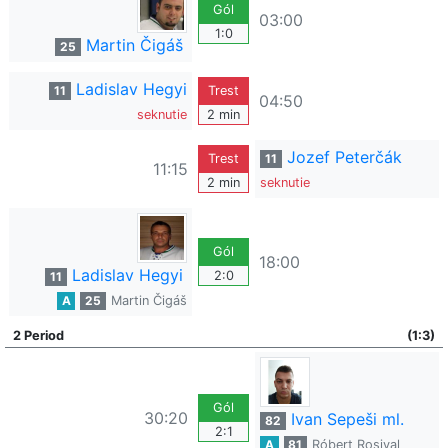
Gól
03:00
1:0
Martin Čigáš
25
Ladislav Hegyi
11
Trest
04:50
seknutie
2 min
Jozef Peterčák
Trest
11
11:15
2 min
seknutie
Gól
18:00
Ladislav Hegyi
2:0
11
A
25
Martin Čigáš
2 Period
(1:3)
Gól
30:20
Ivan Sepeši ml.
82
2:1
A
81
Róbert Rosival