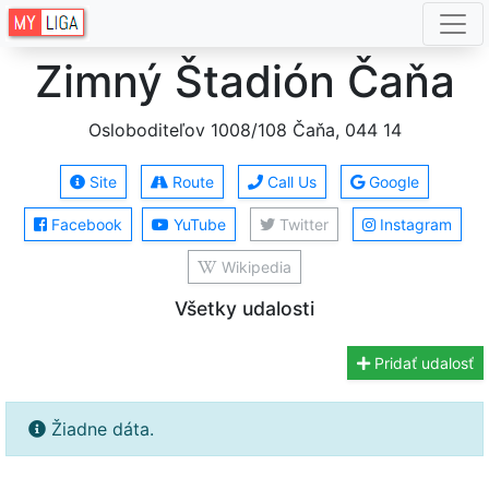
Zimný Štadión Čaňa
Osloboditeľov 1008/108 Čaňa, 044 14
Site
Route
Call Us
Google
Facebook
YuTube
Twitter
Instagram
Wikipedia
Všetky udalosti
Pridať udalosť
Žiadne dáta.