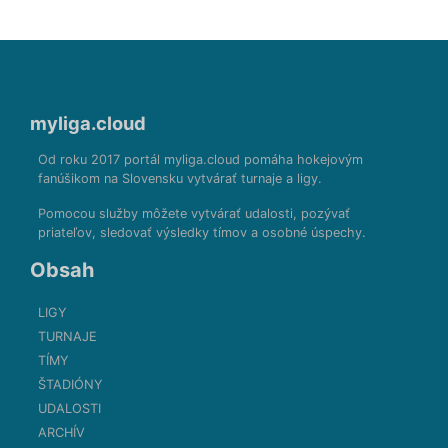
myliga.cloud
Od roku 2017 portál myliga.cloud pomáha hokejovým
fanúšikom na Slovensku vytvárať turnaje a ligy.
Pomocou služby môžete vytvárať udalosti, pozývať
priateľov, sledovať výsledky tímov a osobné úspechy.
Obsah
LIGY
TURNAJE
TÍMY
ŠTADIÓNY
UDALOSTI
ARCHÍV