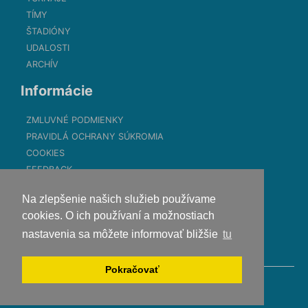
TÍMY
ŠTADIÓNY
UDALOSTI
ARCHÍV
Informácie
ZMLUVNÉ PODMIENKY
PRAVIDLÁ OCHRANY SÚKROMIA
COOKIES
FEEDBACK
Kontakt
Na zlepšenie našich služieb používame
cookies. O ich používaní a možnostiach
contact@myliga.sk
nastavenia sa môžete informovať bližšie
tu
+421 950 880 936
MYLIGA NA FACEBOOKU
Pokračovať
© 2017-2021 ALL RIGHTS RESERVED.
Powered by
A2