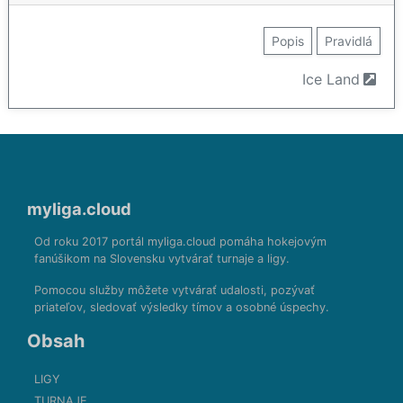
Popis
Pravidlá
Ice Land
myliga.cloud
Od roku 2017 portál myliga.cloud pomáha hokejovým
fanúšikom na Slovensku vytvárať turnaje a ligy.
Pomocou služby môžete vytvárať udalosti, pozývať
priateľov, sledovať výsledky tímov a osobné úspechy.
Obsah
LIGY
TURNAJE