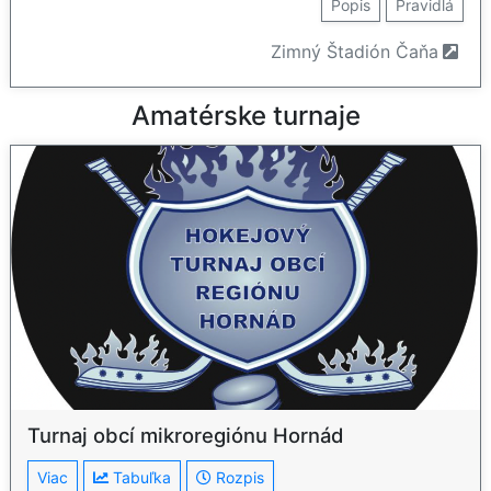
Popis
Pravidlá
Zimný Štadión Čaňa
Amatérske turnaje
Turnaj obcí mikroregiónu Hornád
Viac
Tabuľka
Rozpis