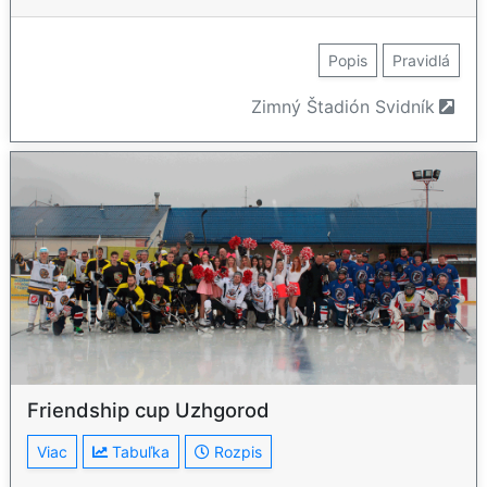
Popis
Pravidlá
Zimný Štadión Svidník
Friendship cup Uzhgorod
Viac
Tabuľka
Rozpis