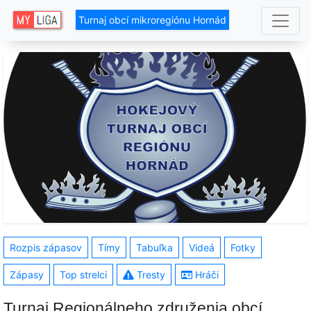
Turnaj obcí mikroregiónu Hornád
Rozpis zápasov
Tímy
Tabuľka
Videá
Fotky
Zápasy
Top strelci
Tresty
Hráči
Turnaj Regionálneho združenia obcí