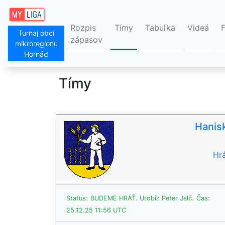
Rozpis
Tímy
Tabuľka
Videá
Turnaj obcí
zápasov
mikroregiónu
Hornád
Tímy
Hanis
Hrá
Status:
BUDEME HRAŤ.
Urobil: Peter Jalč.
Čas:
25.12.25 11:56 UTC