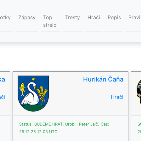
Fotky
Zápasy
Top
Tresty
Hráči
Popis
Pravi
strelci
ka
Hurikán Čaňa
či
Hráči
Status:
BUDEME HRAŤ.
Urobil: Peter Jalč.
Čas:
S
25.12.25 12:03 UTC
2