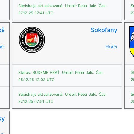
Súpiska je aktualizovaná.
Urobil: Peter Jalč.
Čas:
S
27.12.25 07:41 UTC
2
oš
Sokoľany
či
Hráči
Status:
BUDEME HRAŤ.
Urobil: Peter Jalč.
Čas:
S
25.12.25 12:03 UTC
2
Súpiska je aktualizovaná.
Urobil: Peter Jalč.
Čas:
S
27.12.25 07:51 UTC
2
ky