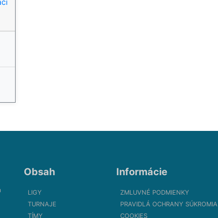
či
Obsah
Informácie
m
LIGY
ZMLUVNÉ PODMIENKY
TURNAJE
PRAVIDLÁ OCHRANY SÚKROMIA
TÍMY
COOKIES