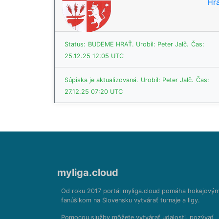
Hrá
Status:
BUDEME HRAŤ.
Urobil: Peter Jalč.
Čas:
25.12.25 12:05 UTC
Súpiska je aktualizovaná.
Urobil: Peter Jalč.
Čas:
27.12.25 07:20 UTC
myliga.cloud
Od roku 2017 portál myliga.cloud pomáha hokejový
fanúšikom na Slovensku vytvárať turnaje a ligy.
Pomocou služby môžete vytvárať udalosti, pozývať