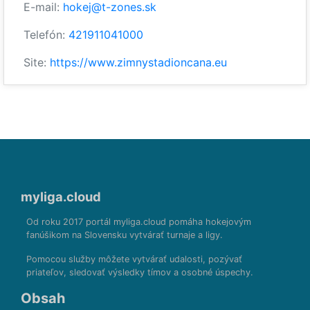
E-mail:
hokej@t-zones.sk
Telefón:
421911041000
Site:
https://www.zimnystadioncana.eu
myliga.cloud
Od roku 2017 portál myliga.cloud pomáha hokejovým
fanúšikom na Slovensku vytvárať turnaje a ligy.
Pomocou služby môžete vytvárať udalosti, pozývať
priateľov, sledovať výsledky tímov a osobné úspechy.
Obsah