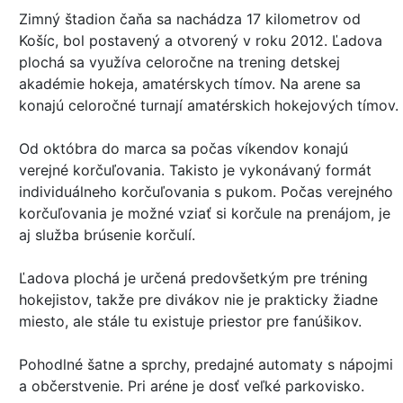
Zimný štadion čaňa sa nachádza 17 kilometrov od
Košíc, bol postavený a otvorený v roku 2012. Ľadova
plochá sa využíva celoročne na trening detskej
akadémie hokeja, amatérskych tímov. Na arene sa
konajú celoročné turnají amatérskich hokejových tímov.
Od októbra do marca sa počas víkendov konajú
verejné korčuľovania. Takisto je vykonávaný formát
individuálneho korčuľovania s pukom. Počas verejného
korčuľovania je možné vziať si korčule na prenájom, je
aj služba brúsenie korčulí.
Ľadova plochá je určená predovšetkým pre tréning
hokejistov, takže pre divákov nie je prakticky žiadne
miesto, ale stále tu existuje priestor pre fanúšikov.
Pohodlné šatne a sprchy, predajné automaty s nápojmi
a občerstvenie. Pri aréne je dosť veľké parkovisko.