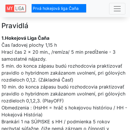
Prvá hokejová liga Čaňa
Pravidlá
1.Hokejová Liga Čaňa
Čas ľadovej plochy 1,15 h
Hrací čas 2 x 20 min., /remíza/ 5 min predĺženie - 3
samostatné nájazdy.
5 min. do konca zápasu budú rozhodcovia praktizovať
pravidlo o hybridnom zakázanom uvolnení, pri gólových
rozdieloch 0,1,2. (Základná Časť)
10 min. do konca zápasu budú rozhodcovia praktizovať
pravidlo o hybridnom zakázanom uvolnení, pri gólových
rozdieloch 0,1,2,3. (PlayOFF)
Obmedzenia : (HsHH = hráč s hokejovou históriou / HH -
Hokejová História)
Brankári 1 na SÚPISKE s HH / podmienka 5 rokov
nechytal súťažne, čiže nemá záznam o čínnosti v