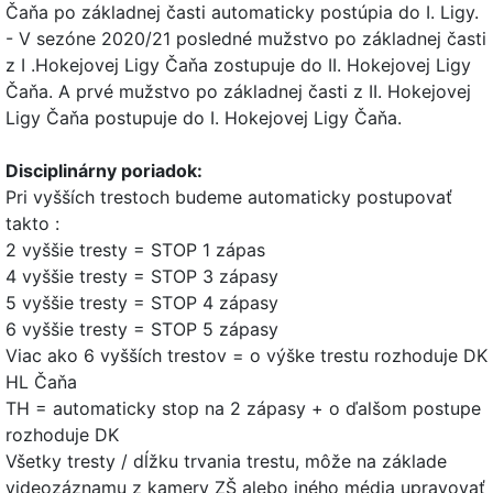
Čaňa po základnej časti automaticky postúpia do I. Ligy.
- V sezóne 2020/21 posledné mužstvo po základnej časti
z I .Hokejovej Ligy Čaňa zostupuje do II. Hokejovej Ligy
Čaňa. A prvé mužstvo po základnej časti z II. Hokejovej
Ligy Čaňa postupuje do I. Hokejovej Ligy Čaňa.
Disciplinárny poriadok:
Pri vyšších trestoch budeme automaticky postupovať
takto :
2 vyššie tresty = STOP 1 zápas
4 vyššie tresty = STOP 3 zápasy
5 vyššie tresty = STOP 4 zápasy
6 vyššie tresty = STOP 5 zápasy
Viac ako 6 vyšších trestov = o výške trestu rozhoduje DK
HL Čaňa
TH = automaticky stop na 2 zápasy + o ďalšom postupe
rozhoduje DK
Všetky tresty / dĺžku trvania trestu, môže na základe
videozáznamu z kamery ZŠ alebo iného média upravovať