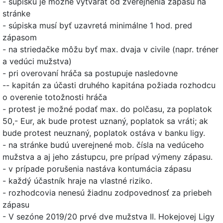
- súpisku je možné vytvárať od zverejnenia zápasu na
stránke
- súpiska musí byť uzavretá minimálne 1 hod. pred
zápasom
- na striedačke môžu byť max. dvaja v civile (napr. tréner
a vedúci mužstva)
- pri overovaní hráča sa postupuje nasledovne
-- kapitán za účasti druhého kapitána požiada rozhodcu
o overenie totožnosti hráča
- protest je možné podať max. do polčasu, za poplatok
50,- Eur, ak bude protest uznaný, poplatok sa vráti; ak
bude protest neuznaný, poplatok ostáva v banku ligy.
- na stránke budú uverejnené mob. čísla na vedúceho
mužstva a aj jeho zástupcu, pre prípad výmeny zápasu.
- v prípade porušenia nastáva kontumácia zápasu
- každý účastník hraje na vlastné riziko.
- rozhodcovia nenesú žiadnu zodpovednosť za priebeh
zápasu
- V sezóne 2019/20 prvé dve mužstva II. Hokejovej Ligy