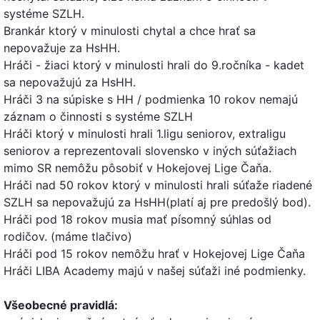
systéme SZLH.
Brankár ktorý v minulosti chytal a chce hrať sa
nepovažuje za HsHH.
Hráči - žiaci ktorý v minulosti hrali do 9.ročníka - kadet
sa nepovažujú za HsHH.
Hráči 3 na súpiske s HH / podmienka 10 rokov nemajú
záznam o činnosti s systéme SZLH
Hráči ktorý v minulosti hrali 1.ligu seniorov, extraligu
seniorov a reprezentovali slovensko v iných súťažiach
mimo SR nemôžu pôsobiť v Hokejovej Lige Čaňa.
Hráči nad 50 rokov ktorý v minulosti hrali súťaže riadené
SZLH sa nepovažujú za HsHH(platí aj pre predošlý bod).
Hráči pod 18 rokov musia mať písomný súhlas od
rodičov. (máme tlačivo)
Hráči pod 15 rokov nemôžu hrať v Hokejovej Lige Čaňa
Hráči LIBA Academy majú v našej súťaži iné podmienky.
Všeobecné pravidlá: