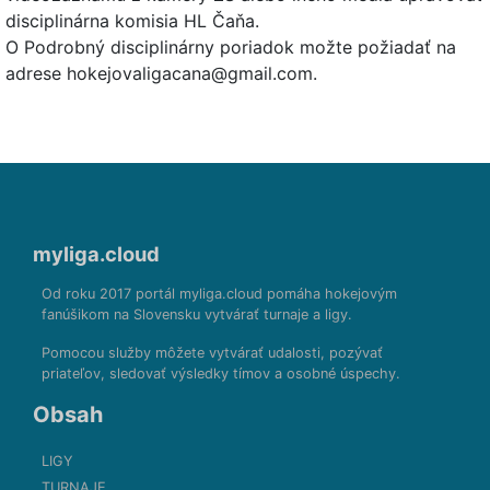
disciplinárna komisia HL Čaňa.
O Podrobný disciplinárny poriadok možte požiadať na
adrese hokejovaligacana@gmail.com.
myliga.cloud
Od roku 2017 portál myliga.cloud pomáha hokejovým
fanúšikom na Slovensku vytvárať turnaje a ligy.
Pomocou služby môžete vytvárať udalosti, pozývať
priateľov, sledovať výsledky tímov a osobné úspechy.
Obsah
LIGY
TURNAJE