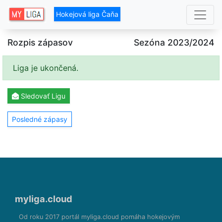
Hokejová liga Čaňa
Rozpis zápasov
Sezóna 2023/2024
Liga je ukončená.
Sledovať
Ligu
Posledné zápasy
myliga.cloud
Od roku 2017 portál myliga.cloud pomáha hokejovým