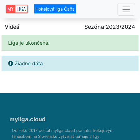
Hokejová liga Čaňa
Videá
Sezóna 2023/2024
Liga je ukončená.
Žiadne dáta.
myliga.cloud
Od roku 2017 portál myliga.cloud pomáha hokejovým
fanúšikom na Slovensku vytvárať turnaje a ligy.