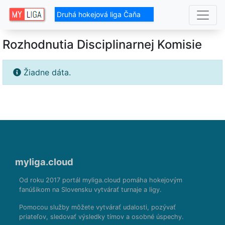
Druhá hokejová liga Čaňa
Rozhodnutia Disciplinarnej Komisie
Žiadne dáta.
myliga.cloud
Od roku 2017 portál myliga.cloud pomáha hokejovým
fanúšikom na Slovensku vytvárať turnaje a ligy.
Pomocou služby môžete vytvárať udalosti, pozývať
priateľov, sledovať výsledky tímov a osobné úspechy.