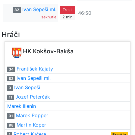
Ivan Sepeši ml.
82
Trest
46:50
seknutie
2 min
Hráči
HK Kokšov-Bakša
František Kajaty
34
Ivan Sepeši ml.
82
Ivan Sepeši
3
Jozef Peterčák
11
Marek Illenin
Marek Popper
31
Martin Koper
98
Robert Kučera
1
Brankár