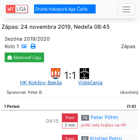
Druhá hokejová liga Čaňa
Zápas: 24 novembra 2019, Nedeľa 08:45
Sezóna 2019/2020
Kolo
1
Zápas
Sledovať
Ligu
1
:
1
HK Kokšov-Bakša
Vidiečania
Spravoval: Peter B.
Ukončený
1 Period
(1:0)
Peter Pöhm
Trest
72
04:15
2 min
príliš veľa hráčov na HP
Kristian Petro
Trest
17