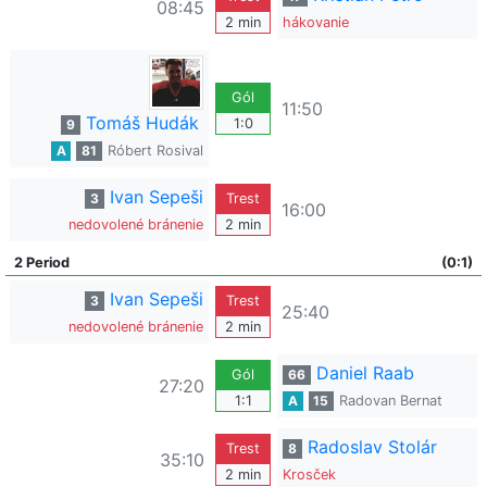
08:45
2 min
hákovanie
Gól
11:50
Tomáš Hudák
1:0
9
A
81
Róbert Rosival
Ivan Sepeši
3
Trest
16:00
nedovolené bránenie
2 min
2 Period
(0:1)
Ivan Sepeši
3
Trest
25:40
nedovolené bránenie
2 min
Daniel Raab
Gól
66
27:20
1:1
A
15
Radovan Bernat
Radoslav Stolár
Trest
8
35:10
2 min
Krosček