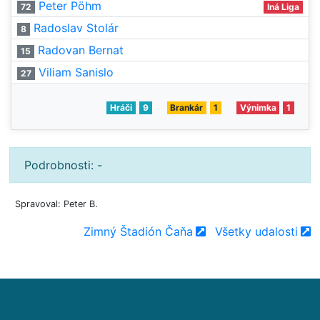
Peter Pöhm
72
Iná Liga
Radoslav Stolár
8
Radovan Bernat
15
Viliam Sanislo
27
Hráči
9
Brankár
1
Výnimka
1
Podrobnosti: -
Spravoval: Peter B.
Zimný Štadión Čaňa
Všetky udalosti