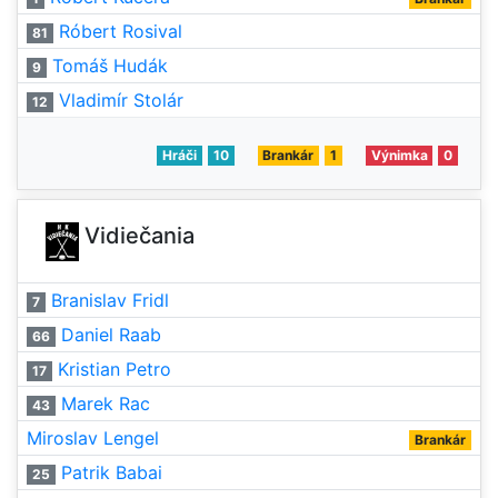
Róbert Rosival
81
Tomáš Hudák
9
Vladimír Stolár
12
Hráči
10
Brankár
1
Výnimka
0
Vidiečania
Branislav Fridl
7
Daniel Raab
66
Kristian Petro
17
Marek Rac
43
Miroslav Lengel
Brankár
Patrik Babai
25