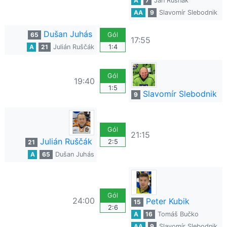
A
7
Ján Rusnák
AA
9
Slavomír Slebodnik
Dušan Juhás
65
Gól
17:55
A
21
Julián Ruščák
1:4
Gól
19:40
1:5
Slavomír Slebodnik
9
Gól
21:15
Julián Ruščák
2:5
21
A
65
Dušan Juhás
Gól
24:00
Peter Kubik
15
2:6
A
16
Tomáš Bučko
AA
9
Slavomír Slebodnik