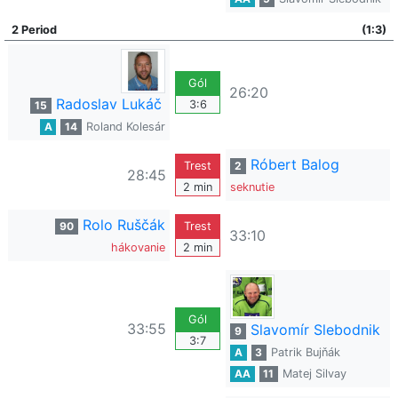
2 Period
(1:3)
Gól
26:20
Radoslav Lukáč
3:6
15
A
14
Roland Kolesár
Róbert Balog
Trest
2
28:45
2 min
seknutie
Rolo Ruščák
90
Trest
33:10
hákovanie
2 min
Gól
33:55
Slavomír Slebodnik
9
3:7
A
3
Patrik Bujňák
AA
11
Matej Silvay