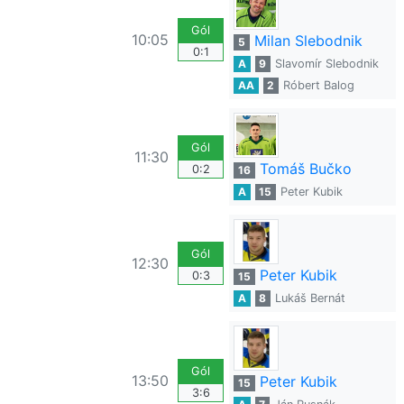
Gól
10:05
Milan Slebodnik
5
0:1
A
9
Slavomír Slebodnik
AA
2
Róbert Balog
Gól
11:30
Tomáš Bučko
0:2
16
A
15
Peter Kubik
Gól
12:30
Peter Kubik
0:3
15
A
8
Lukáš Bernát
Gól
13:50
Peter Kubik
15
3:6