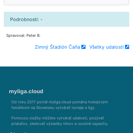
Podrobnosti: -
Spravoval: Peter B.
Zimný Štadión Čaňa
Všetky udalosti
myliga.cloud
Od roku 2017 portál myliga.cloud pomáha hokejovým
fanúšikom na Slovensku vytvárať turnaje a ligy.
Pomocou služby môžete vytvárať udalosti, pozývať
priateľov, sledovať výsledky tímov a osobné úspechy.