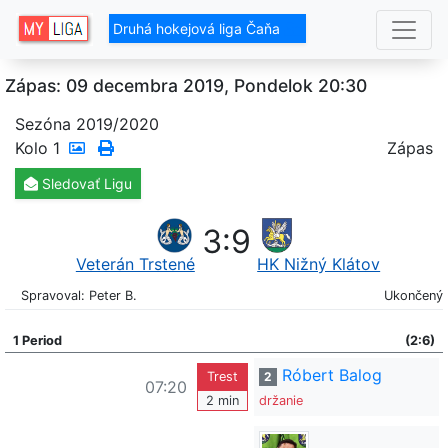
Druhá hokejová liga Čaňa
Zápas: 09 decembra 2019, Pondelok 20:30
Sezóna 2019/2020
Kolo
1
Zápas
Sledovať
Ligu
3
:
9
Veterán Trstené
HK Nižný Klátov
Spravoval: Peter B.
Ukončený
1 Period
(2:6)
Róbert Balog
Trest
2
07:20
2 min
držanie