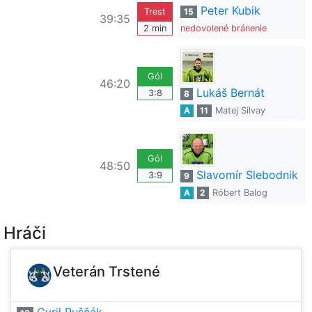
Peter Kubik
Trest
15
39:35
2 min
nedovolené bránenie
Gól
46:20
Lukáš Bernát
3:8
8
A
11
Matej Silvay
Gól
48:50
Slavomír Slebodnik
3:9
9
A
2
Róbert Balog
Hráči
Veterán Trstené