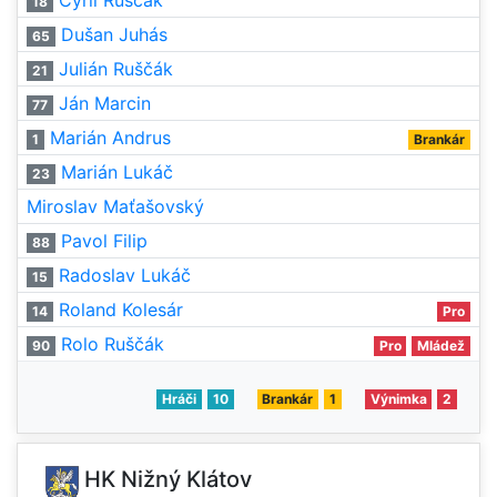
Cyril Ruščák
18
Dušan Juhás
65
Julián Ruščák
21
Ján Marcin
77
Marián Andrus
1
Brankár
Marián Lukáč
23
Miroslav Maťašovský
Pavol Filip
88
Radoslav Lukáč
15
Roland Kolesár
14
Pro
Rolo Ruščák
90
Pro
Mládež
Hráči
10
Brankár
1
Výnimka
2
HK Nižný Klátov