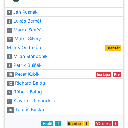
Ján Rusnák
7
Lukáš Bernát
8
Marek Senčák
6
Matej Silvay
11
Matúš Ondrejčo
Brankár
Milan Slebodnik
5
Patrik Bujňák
3
Peter Kubik
15
Iná Liga
Pro
Richard Balog
12
Róbert Balog
2
Slavomír Slebodnik
9
Tomáš Bučko
16
Hráči
11
Brankár
1
Výnimka
1