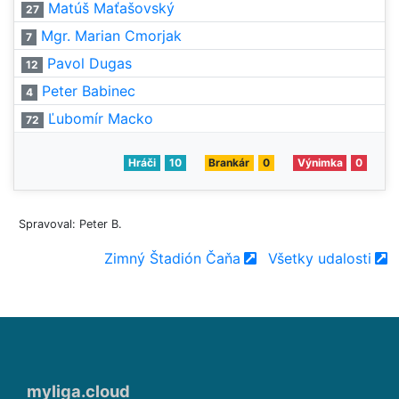
Matúš Maťašovský
27
Mgr. Marian Cmorjak
7
Pavol Dugas
12
Peter Babinec
4
Ľubomír Macko
72
Hráči
10
Brankár
0
Výnimka
0
Spravoval: Peter B.
Zimný Štadión Čaňa
Všetky udalosti
myliga.cloud