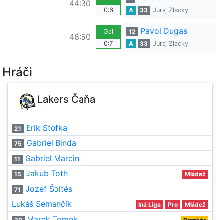
44:30
0:6
A
33
Juraj Zlacky
Pavol Dugas
Gól
12
46:50
0:7
A
33
Juraj Zlacky
Hráči
Lakers Čaňa
Erik Stofka
21
Gabriel Binda
75
Gabriel Marcin
11
Jakub Toth
15
Mládež
Jozef Šoltés
71
Lukáš Semančík
Iná Liga
Pro
Mládež
Marek Tomek
30
Brankár