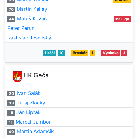
Martin Kallay
70
Matuš Kováč
44
Iná Liga
Peter Perun
Rastislav Jesenský
Hráči
10
Brankár
1
Výnimka
3
HK Geča
Ivan Salák
20
Juraj Zlacky
33
Ján Lipták
15
Marcel Jambor
11
Martin Adamčik
69