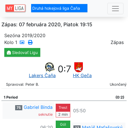
Druhá hokejová liga Čaňa
Zápas: 07 februára 2020, Piatok 19:15
Sezóna 2019/2020
Kolo
1
Zápas
Sledovať
Ligu
0
:
7
Lakers Čaňa
HK Geča
Spravoval: Peter B.
Ukončený
1 Period
(0:2)
Gabriel Binda
75
Trest
05:50
seknutie
2 min
Gól
06:20
Matúš Maťašovský
27