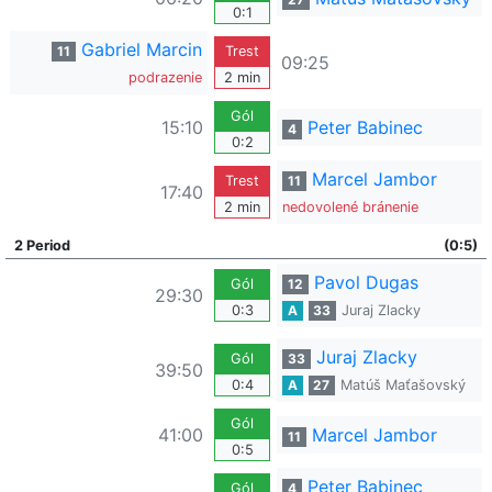
0:1
Gabriel Marcin
11
Trest
09:25
podrazenie
2 min
Gól
15:10
Peter Babinec
4
0:2
Marcel Jambor
Trest
11
17:40
2 min
nedovolené bránenie
2 Period
(0:5)
Pavol Dugas
Gól
12
29:30
0:3
A
33
Juraj Zlacky
Juraj Zlacky
Gól
33
39:50
0:4
A
27
Matúš Maťašovský
Gól
41:00
Marcel Jambor
11
0:5
Peter Babinec
Gól
4