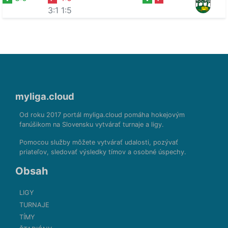
3:1
1:5
myliga.cloud
Od roku 2017 portál myliga.cloud pomáha hokejovým
fanúšikom na Slovensku vytvárať turnaje a ligy.
Pomocou služby môžete vytvárať udalosti, pozývať
priateľov, sledovať výsledky tímov a osobné úspechy.
Obsah
LIGY
TURNAJE
TÍMY