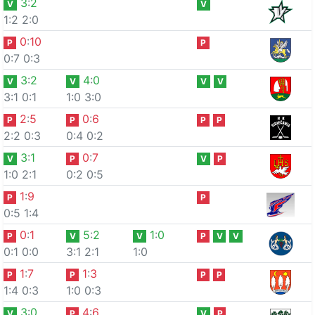
3
:
2
V
V
1:2
2:0
0
:
10
P
P
0:7
0:3
3
:
2
4
:
0
V
V
V
V
3:1
0:1
1:0
3:0
2
:
5
0
:
6
P
P
P
P
2:2
0:3
0:4
0:2
3
:
1
0
:
7
V
P
V
P
1:0
2:1
0:2
0:5
1
:
9
P
P
0:5
1:4
0
:
1
5
:
2
1
:
0
P
V
V
P
V
V
0:1
0:0
3:1
2:1
1:0
1
:
7
1
:
3
P
P
P
P
1:4
0:3
1:0
0:3
3
:
0
4
:
6
V
P
V
P