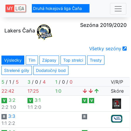
Druhá hokejová liga Čaňa
Sezóna 2019/2020
Lakers Čaňa
Všetky sezóny
Výsledky
Tím
Zápasy
Top strelci
Tresty
Strelené góly
Dodatočný bod
5
/
1
/
5
3
/
0
/
4
1
/
0
/
0
V/R/P
22
:
42
17
:
25
1
:
0
Skóre
3
:
2
3
:
1
V
V
V
V
2:2
1:0
1:1
2:0
3
:
3
R
R
1:1
2:2