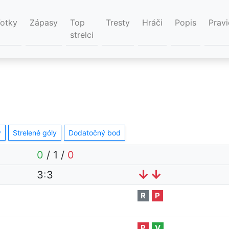
Fotky
Zápasy
Top
Tresty
Hráči
Popis
Pravi
strelci
y
Strelené góly
Dodatočný bod
0
/
1
/
0
3
:
3
R
P
P
V