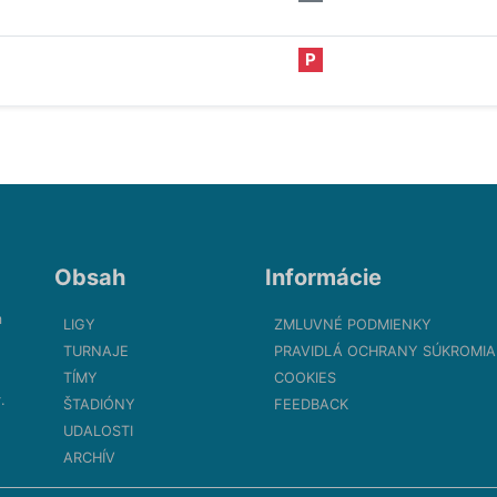
P
Obsah
Informácie
m
LIGY
ZMLUVNÉ PODMIENKY
TURNAJE
PRAVIDLÁ OCHRANY SÚKROMIA
TÍMY
COOKIES
.
ŠTADIÓNY
FEEDBACK
UDALOSTI
ARCHÍV