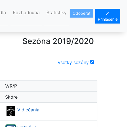
dlá
Rozhodnutia
Štatistiky
Odoberať
Prihlásenie
Sezóna 2019/2020
Všetky sezóny
V/R/P
Skóre
Vidiečania