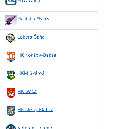
HTC Čaňa
Haniska Flyers
Lakers Čaňa
HK Kokšov-Bakša
HKM Skároš
HK Geča
HK Nižný Klátov
Veterán Trstené