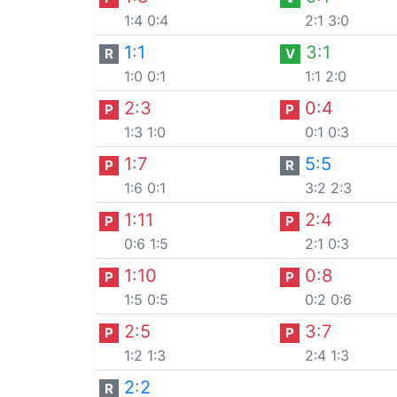
1:4
0:4
2:1
3:0
1
:
1
3
:
1
R
V
1:0
0:1
1:1
2:0
2
:
3
0
:
4
P
P
1:3
1:0
0:1
0:3
1
:
7
5
:
5
P
R
1:6
0:1
3:2
2:3
1
:
11
2
:
4
P
P
0:6
1:5
2:1
0:3
1
:
10
0
:
8
P
P
1:5
0:5
0:2
0:6
2
:
5
3
:
7
P
P
1:2
1:3
2:4
1:3
2
:
2
R