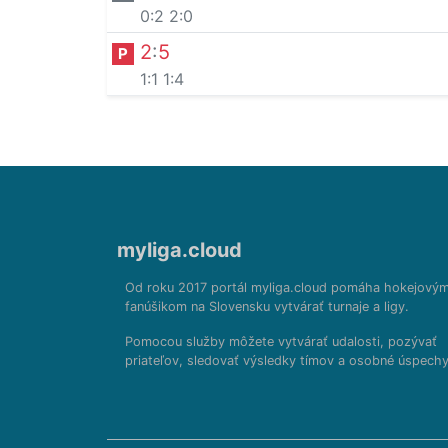
0:2
2:0
2
:
5
P
1:1
1:4
myliga.cloud
Od roku 2017 portál myliga.cloud pomáha hokejový
fanúšikom na Slovensku vytvárať turnaje a ligy.
Pomocou služby môžete vytvárať udalosti, pozývať
priateľov, sledovať výsledky tímov a osobné úspechy