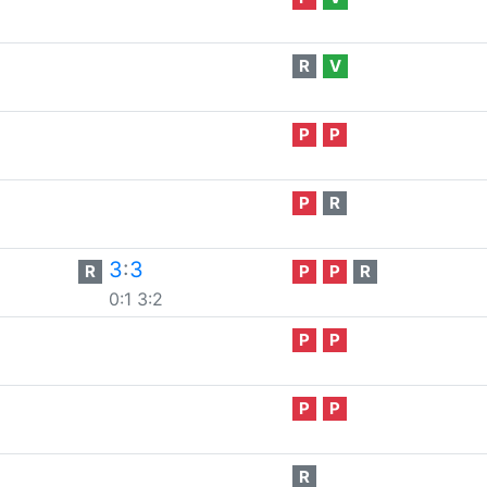
R
V
P
P
P
R
3
:
3
R
P
P
R
0:1
3:2
P
P
P
P
R