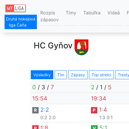
Rozpis
Tímy
Tabuľka
Videá
Druhá hokejová
zápasov
liga Čaňa
HC Gyňov
Výsledky
Tím
Zápasy
Top strelci
Trest
0
/
3
/
7
2
/
1
/
5
15
:
54
19
:
34
2
:
2
1
:
4
R
P
0:2
2:0
1:3
0:1
1
:
8
5
:
1
P
V