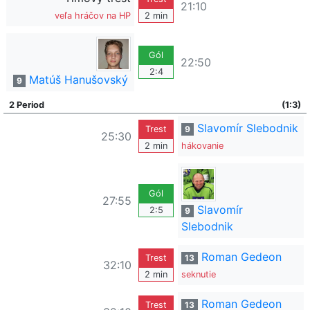
21:10
veľa hráčov na HP
2 min
Gól
22:50
2:4
Matúš Hanušovský
9
2 Period
(1:3)
Slavomír Slebodnik
Trest
9
25:30
2 min
hákovanie
Gól
27:55
Slavomír
2:5
9
Slebodnik
Roman Gedeon
Trest
13
32:10
2 min
seknutie
Roman Gedeon
Trest
13