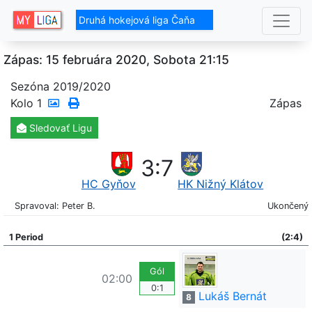
Druhá hokejová liga Čaňa
Zápas: 15 februára 2020, Sobota 21:15
Sezóna 2019/2020
Kolo
1
Zápas
Sledovať
Ligu
3
:
7
HC Gyňov
HK Nižný Klátov
Spravoval: Peter B.
Ukončený
1 Period
(2:4)
Gól
02:00
0:1
Lukáš Bernát
8