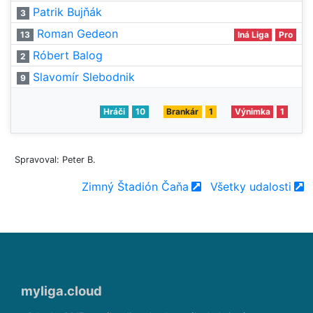
Patrik Bujňák
3
Roman Gedeon
13
Iná Liga
Pro
Róbert Balog
2
Slavomír Slebodnik
9
Hráči
10
Brankár
1
Výnimka
1
Spravoval: Peter B.
Zimný Štadión Čaňa
Všetky udalosti
myliga.cloud