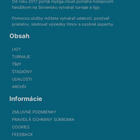
Od roku 2017 portál myliga.cloud pomáha hokejovým
fanúšikom na Slovensku vytvárať turnaje a ligy.
Pomocou služby môžete vytvárať udalosti, pozývať
priateľov, sledovať výsledky tímov a osobné úspechy.
Obsah
LIGY
TURNAJE
TÍMY
ŠTADIÓNY
UDALOSTI
ARCHÍV
Informácie
ZMLUVNÉ PODMIENKY
PRAVIDLÁ OCHRANY SÚKROMIA
COOKIES
FEEDBACK