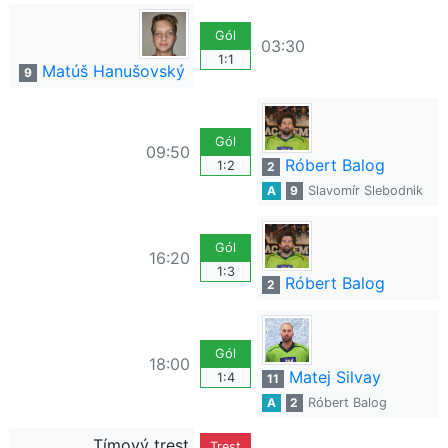
Gól
03:30
1:1
Matúš Hanušovský
9
Gól
09:50
Róbert Balog
1:2
2
A
9
Slavomír Slebodnik
Gól
16:20
1:3
Róbert Balog
2
Gól
18:00
Matej Silvay
1:4
11
A
2
Róbert Balog
Tímový trest
Trest