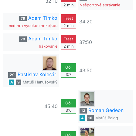
32:10
2 min
Nešportové správanie
Adam Timko
79
Trest
34:20
ned.hra vysokou hokejkou
2 min
Adam Timko
79
Trest
37:50
hákovanie
2 min
Gól
43:50
Rastislav Kolesár
3:7
29
A
9
Matúš Hanušovský
Gól
45:40
Roman Gedeon
3:6
13
A
10
Matúš Balog
Gól