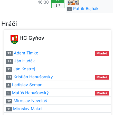
46:30
3:7
Patrik Bujňák
3
Hráči
HC Gyňov
Adam Timko
79
Mládež
Ján Hudák
99
Ján Kostrej
71
Kristián Hanušovsky
91
Mládež
Ladislav Seman
4
Matúš Hanušovský
9
Mládež
Miroslav Nevelöš
12
Miroslav Makel
11