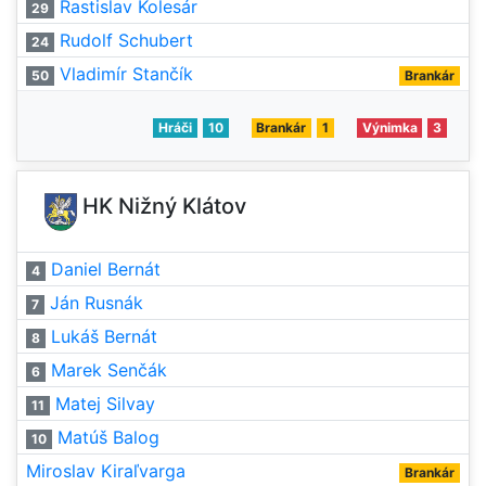
Rastislav Kolesár
29
Rudolf Schubert
24
Vladimír Stančík
50
Brankár
Hráči
10
Brankár
1
Výnimka
3
HK Nižný Klátov
Daniel Bernát
4
Ján Rusnák
7
Lukáš Bernát
8
Marek Senčák
6
Matej Silvay
11
Matúš Balog
10
Miroslav Kiraľvarga
Brankár