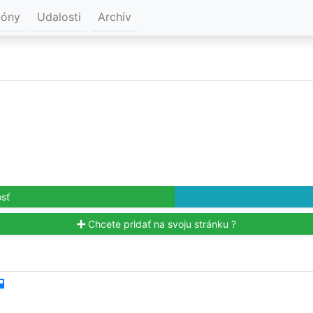
ióny
Udalosti
Archív
sť
Chcete pridať na svoju stránku ?