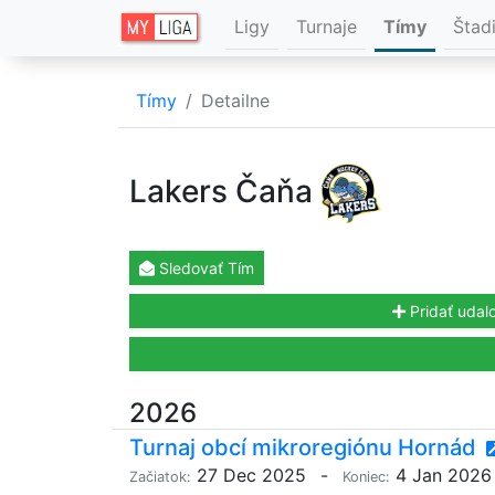
Ligy
Turnaje
Tímy
Štad
Tímy
Detailne
Lakers Čaňa
Sledovať
Tím
Pridať udalo
2026
Turnaj obcí mikroregiónu Hornád
27 Dec 2025
-
4 Jan 2026
Začiatok:
Koniec: