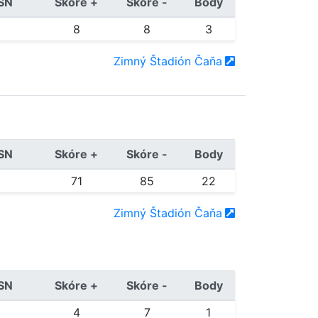
/SN
Skóre +
Skóre -
Body
8
8
3
Zimný Štadión Čaňa
/SN
Skóre +
Skóre -
Body
71
85
22
Zimný Štadión Čaňa
/SN
Skóre +
Skóre -
Body
4
7
1