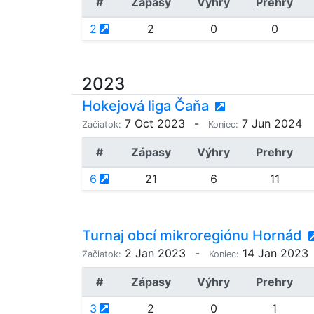
#
Zápasy
Výhry
Prehry
2
2
0
0
2023
Hokejová liga Čaňa
7 Oct 2023
-
7 Jun 2024
Začiatok:
Koniec:
#
Zápasy
Výhry
Prehry
6
21
6
11
Turnaj obcí mikroregiónu Hornád
2 Jan 2023
-
14 Jan 2023
Začiatok:
Koniec:
#
Zápasy
Výhry
Prehry
3
2
0
1