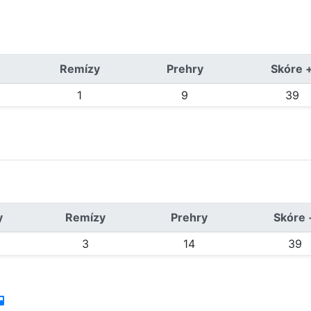
Remízy
Prehry
Skóre 
1
9
39
y
Remízy
Prehry
Skóre 
3
14
39