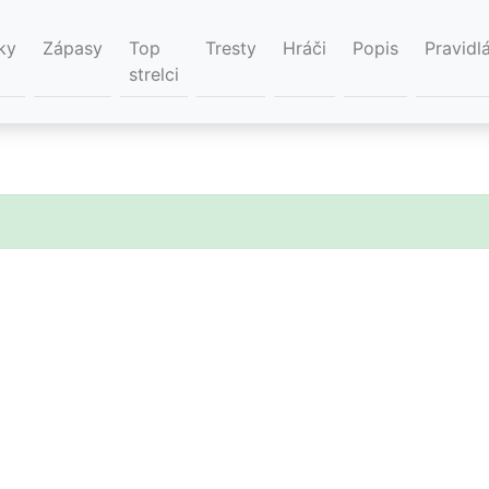
ky
Zápasy
Top
Tresty
Hráči
Popis
Pravidl
strelci