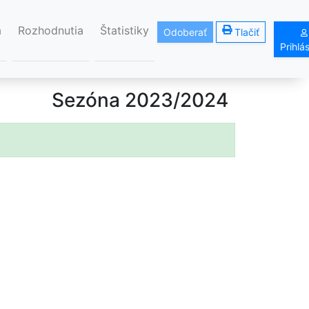
á
Rozhodnutia
Štatistiky
Odoberať
Tlačiť
Prihlá
Sezóna 2023/2024