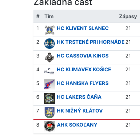
Zakladna časť
#
Tím
Zápasy
1
HC KLIVENT SLANEC
21
2
HK TRSTENÉ PRI HORNÁDE
21
3
HC CASSOVIA KINGS
21
4
HC KLIMAVEX KOŠICE
21
5
HC HANISKA FLYERS
21
6
HC LAKERS ČAŇA
21
7
HK NIŽNÝ KLÁTOV
21
8
AHK SOKOĽANY
21