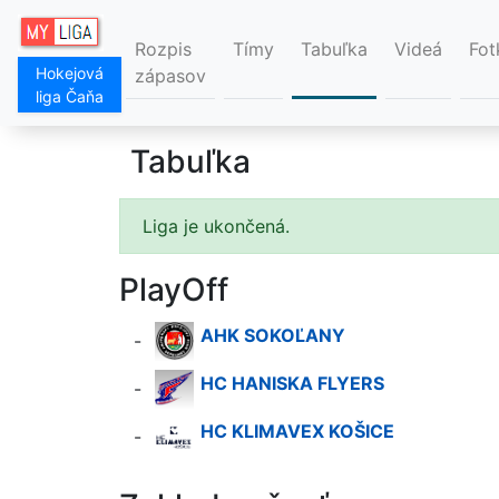
Rozpis
Tímy
Tabuľka
Videá
Fot
Hokejová
zápasov
liga Čaňa
Tabuľka
Liga je ukončená.
PlayOff
AHK SOKOĽANY
-
HC HANISKA FLYERS
-
HC KLIMAVEX KOŠICE
-