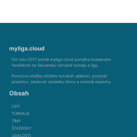
myliga.cloud
Od roku 2017 portál myliga.cloud pomáha hokejovým
fanúšikom na Slovensku vytvárať turnaje a ligy.
Pomocou služby môžete vytvárať udalosti, pozývať
priateľov, sledovať výsledky tímov a osobné úspechy.
Obsah
LIGY
TURNAJE
TÍMY
ŠTADIÓNY
UDALOSTI