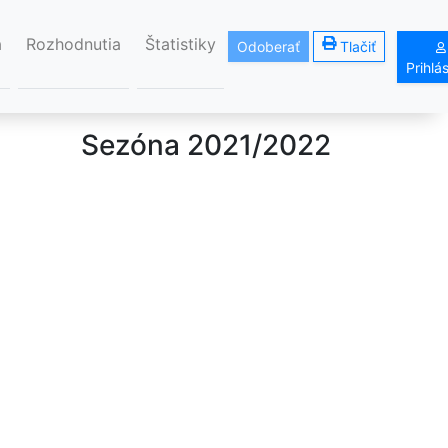
á
Rozhodnutia
Štatistiky
Odoberať
Tlačiť
Prihlá
Sezóna 2021/2022