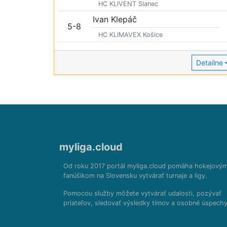
HC KLIVENT Slanec
Ivan Klepáč
5-8
HC KLIMAVEX Košice
Detailne
myliga.cloud
Od roku 2017 portál myliga.cloud pomáha hokejový
fanúšikom na Slovensku vytvárať turnaje a ligy.
Pomocou služby môžete vytvárať udalosti, pozývať
priateľov, sledovať výsledky tímov a osobné úspechy