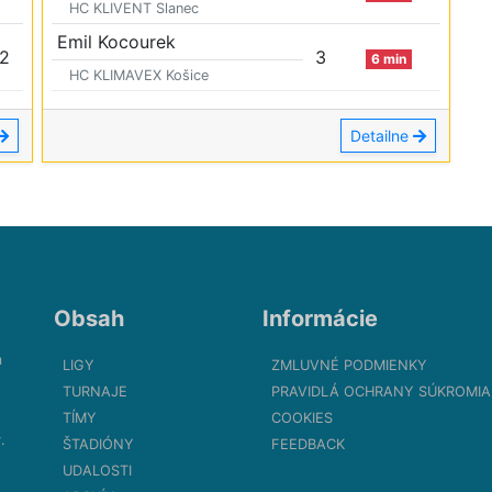
HC KLIVENT Slanec
Emil Kocourek
2
3
6 min
HC KLIMAVEX Košice
Detailne
Obsah
Informácie
m
LIGY
ZMLUVNÉ PODMIENKY
TURNAJE
PRAVIDLÁ OCHRANY SÚKROMIA
TÍMY
COOKIES
.
ŠTADIÓNY
FEEDBACK
UDALOSTI