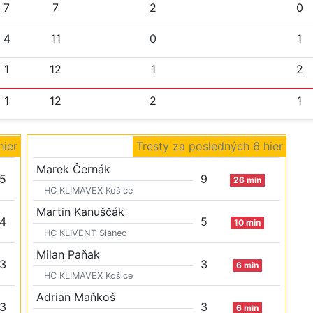
7
7
2
0
4
11
0
1
1
12
1
2
1
12
2
1
hier
Tresty za posledných 6 hier
Marek Černák
5
9
26 min
HC KLIMAVEX Košice
Martin Kanuščák
4
5
10 min
HC KLIVENT Slanec
Milan Paňak
3
3
6 min
HC KLIMAVEX Košice
Adrian Maňkoš
3
3
6 min