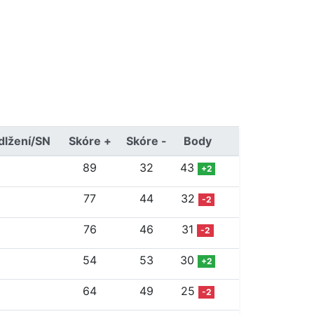
dlžení/SN
Skóre +
Skóre -
Body
89
32
43
+2
77
44
32
-2
76
46
31
-2
54
53
30
+2
64
49
25
-2