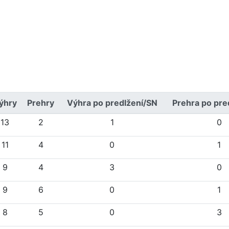
ýhry
Prehry
Výhra po predlžení/SN
Prehra po pre
13
2
1
0
11
4
0
1
9
4
3
0
9
6
0
1
8
5
0
3