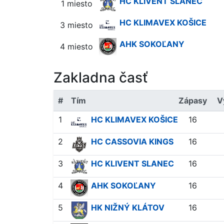
HC KLIVENT SLANEC
1 miesto
HC KLIMAVEX KOŠICE
3 miesto
AHK SOKOĽANY
4 miesto
Zakladna časť
#
Tím
Zápasy
V
1
HC KLIMAVEX KOŠICE
16
2
HC CASSOVIA KINGS
16
3
HC KLIVENT SLANEC
16
4
AHK SOKOĽANY
16
5
HK NIŽNÝ KLÁTOV
16