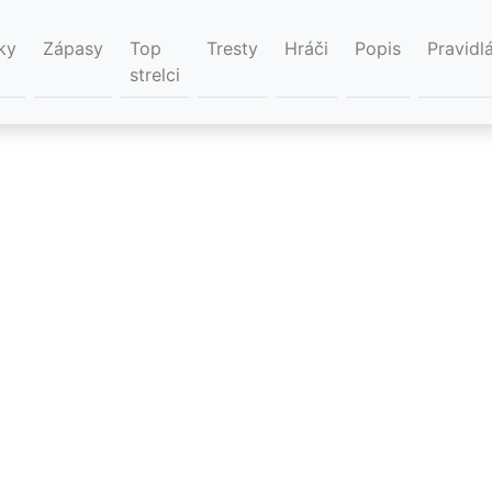
ky
Zápasy
Top
Tresty
Hráči
Popis
Pravidl
strelci