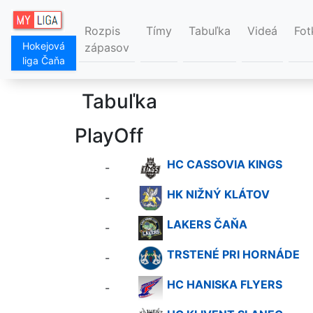
Rozpis
Tímy
Tabuľka
Videá
Fot
Hokejová
zápasov
liga Čaňa
Tabuľka
PlayOff
HC CASSOVIA KINGS
-
HK NIŽNÝ KLÁTOV
-
LAKERS ČAŇA
-
TRSTENÉ PRI HORNÁDE
-
HC HANISKA FLYERS
-