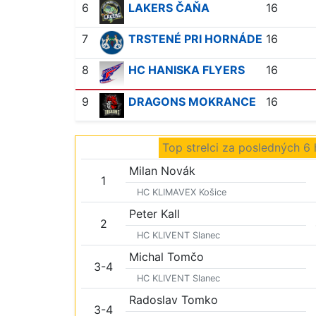
6
LAKERS ČAŇA
16
7
TRSTENÉ PRI HORNÁDE
16
8
HC HANISKA FLYERS
16
9
DRAGONS MOKRANCE
16
Top strelci za posledných 6 
Milan Novák
1
HC KLIMAVEX Košice
Peter Kall
2
HC KLIVENT Slanec
Michal Tomčo
3-4
HC KLIVENT Slanec
Radoslav Tomko
3-4