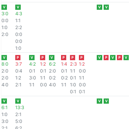
V
V
V
V
3
:
0
4
:
3
0:0
1:1
1:0
2:2
2:0
0:0
0:0
1:0
V
P
V
P
V
P
P
P
V
P
V
P
V
8
:
0
3
:
7
4
:
2
1
:
2
6
:
2
1
:
4
2
:
3
1
:
2
2:0
0:4
0:1
0:1
2:0
0:1
1:1
0:0
2:0
1:2
3:0
1:1
0:2
0:2
0:1
1:1
4:0
2:1
1:1
0:0
4:0
1:1
1:0
0:0
0:1
0:1
V
V
V
V
6
:
1
13
:
3
1:0
2:1
3:0
5:0
2:1
6:2