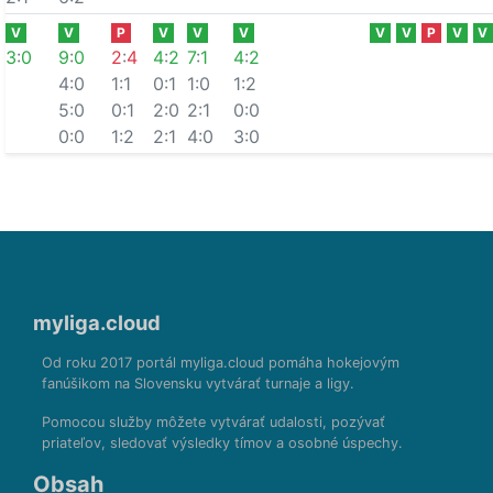
V
V
P
V
V
V
V
V
P
V
V
3
:
0
9
:
0
2
:
4
4
:
2
7
:
1
4
:
2
4:0
1:1
0:1
1:0
1:2
5:0
0:1
2:0
2:1
0:0
0:0
1:2
2:1
4:0
3:0
myliga.cloud
Od roku 2017 portál myliga.cloud pomáha hokejovým
fanúšikom na Slovensku vytvárať turnaje a ligy.
Pomocou služby môžete vytvárať udalosti, pozývať
priateľov, sledovať výsledky tímov a osobné úspechy.
Obsah