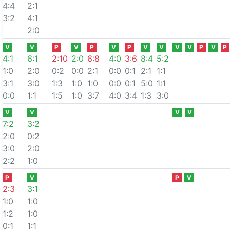
4:4
2:1
3:2
4:1
2:0
V
V
P
V
P
V
P
V
V
V
V
P
V
P
4
:
1
6
:
1
2
:
10
2
:
0
6
:
8
4
:
0
3
:
6
8
:
4
5
:
2
1:0
2:0
0:2
0:0
2:1
0:0
0:1
2:1
1:1
3:1
3:0
1:3
1:0
1:0
0:0
0:1
5:0
1:1
0:0
1:1
1:5
1:0
3:7
4:0
3:4
1:3
3:0
V
V
V
V
7
:
2
3
:
2
2:0
0:2
3:0
2:0
2:2
1:0
P
V
P
V
2
:
3
3
:
1
1:0
1:0
1:2
1:0
0:1
1:1