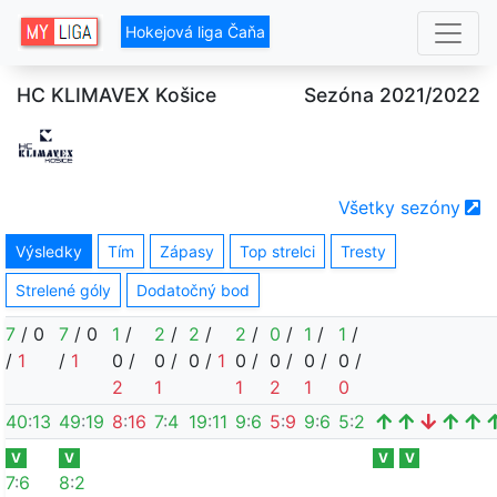
Hokejová liga Čaňa
HC KLIMAVEX Košice
Sezóna 2021/2022
Všetky sezóny
Výsledky
Tím
Zápasy
Top strelci
Tresty
Strelené góly
Dodatočný bod
7
/
0
7
/
0
1
/
2
/
2
/
2
/
0
/
1
/
1
/
/
1
/
1
0
/
0
/
0
/
1
0
/
0
/
0
/
0
/
2
1
1
2
1
0
40
:
13
49
:
19
8
:
16
7
:
4
19
:
11
9
:
6
5
:
9
9
:
6
5
:
2
V
V
V
V
7
:
6
8
:
2