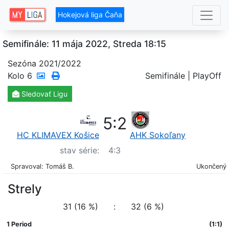
Hokejová liga Čaňa
Semifinále: 11 mája 2022, Streda 18:15
Sezóna 2021/2022
Kolo
6
Semifinále | PlayOff
Sledovať
Ligu
5
:
2
HC KLIMAVEX Košice
AHK Sokoľany
stav série:
4
:
3
Spravoval: Tomáš B.
Ukončený
Strely
31 (16 %)
:
32 (6 %)
1 Period
(1:1)