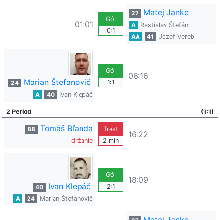
Matej Janke
27
Gól
01:01
A
Rastislav Štefáni
0:1
AA
41
Jozef Vereb
Gól
06:16
Marian Štefanovič
1:1
24
A
40
Ivan Klepáč
2 Period
(1:1)
Tomáš Bľanda
88
Trest
16:22
držanie
2 min
Gól
18:09
Ivan Klepáč
2:1
40
A
24
Marian Štefanovič
Matej Janke