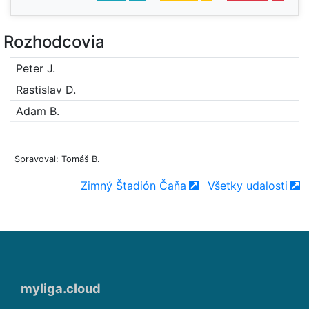
Rozhodcovia
Peter J.
Rastislav D.
Adam B.
Spravoval: Tomáš B.
Zimný Štadión Čaňa
Všetky udalosti
myliga.cloud