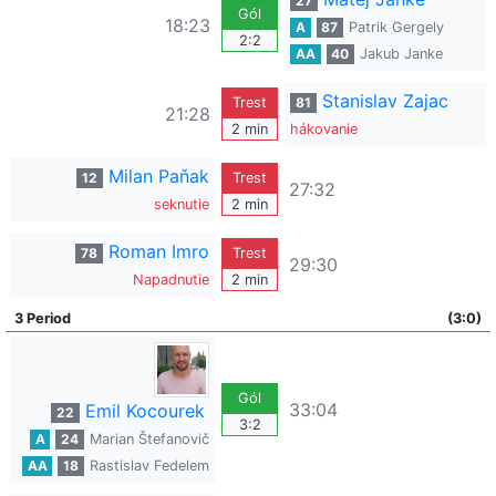
27
Gól
18:23
A
87
Patrik Gergely
2:2
AA
40
Jakub Janke
Stanislav Zajac
Trest
81
21:28
2 min
hákovanie
Milan Paňak
12
Trest
27:32
seknutie
2 min
Roman Imro
78
Trest
29:30
Napadnutie
2 min
3 Period
(3:0)
Gól
33:04
Emil Kocourek
22
3:2
A
24
Marian Štefanovič
AA
18
Rastislav Fedelem