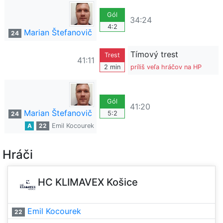
Gól
34:24
4:2
Marian Štefanovič
24
Tímový trest
Trest
41:11
2 min
príliš veľa hráčov na HP
Gól
41:20
Marian Štefanovič
5:2
24
A
22
Emil Kocourek
Hráči
HC KLIMAVEX Košice
Emil Kocourek
22