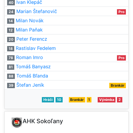
Ivan Klepáč
40
Marian Štefanovič
24
Pro
Milan Novák
14
Milan Paňak
12
Peter Ferencz
20
Rastislav Fedelem
18
Roman Imro
78
Pro
Tomáš Banyasz
81
Tomáš Bľanda
88
Štefan Jeník
39
Brankár
Hráči
10
Brankár
1
Výnimka
2
AHK Sokoľany