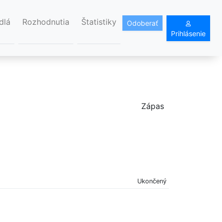
dlá
Rozhodnutia
Štatistiky
Odoberať
Prihlásenie
Zápas
Ukončený