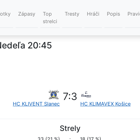
Fotky
Zápasy
Top
Tresty
Hráči
Popis
Pravi
strelci
Nedeľa 20:45
7
:
3
HC KLIVENT Slanec
HC KLIMAVEX Košice
Strely
33 (21 %)
:
18 (17 %)