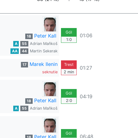
Gól
01:06
Peter Kall
18
1:0
A
55
Adrian Maňkoš
AA
44
Martin Sekerak
Marek Ilenin
17
Trest
01:27
seknutie
2 min
Gól
04:19
Peter Kall
2:0
18
A
55
Adrian Maňkoš
Gól
06:48
Peter Kall
18