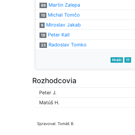
Martin Zalepa
69
Michal Tomčo
10
Miroslav Jakab
9
Peter Kall
18
Radoslav Tomko
23
Hráči
11
Rozhodcovia
Peter J.
Matúš H.
Spravoval: Tomáš B.