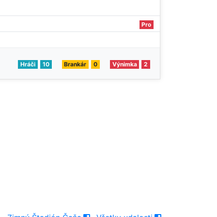
Pro
Hráči
10
Brankár
0
Výnimka
2