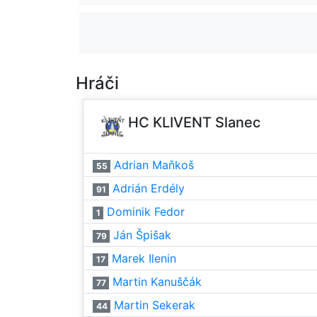
Hráči
HC KLIVENT Slanec
Adrian Maňkoš
55
Adrián Erdély
91
Dominik Fedor
1
Ján Špišak
79
Marek Ilenin
17
Martin Kanuščák
77
Martin Sekerak
44