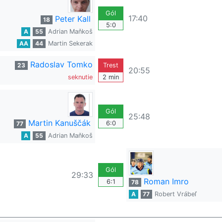
Gól
17:40
Peter Kall
18
5:0
A
55
Adrian Maňkoš
AA
44
Martin Sekerak
Radoslav Tomko
23
Trest
20:55
seknutie
2 min
Gól
25:48
Martin Kanuščák
6:0
77
A
55
Adrian Maňkoš
Gól
29:33
Roman Imro
6:1
78
A
77
Robert Vrábeľ