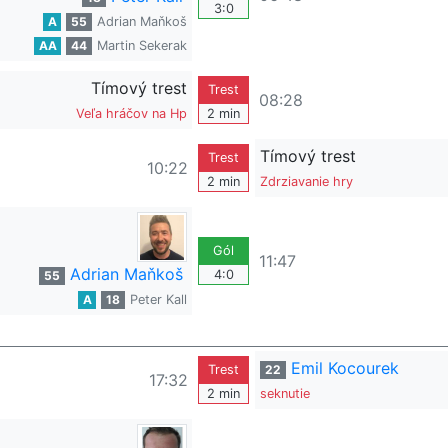
3:0
A
55
Adrian Maňkoš
AA
44
Martin Sekerak
Tímový trest
Trest
08:28
Veľa hráčov na Hp
2 min
Tímový trest
Trest
10:22
2 min
Zdrziavanie hry
Gól
11:47
Adrian Maňkoš
4:0
55
A
18
Peter Kall
Emil Kocourek
Trest
22
17:32
2 min
seknutie