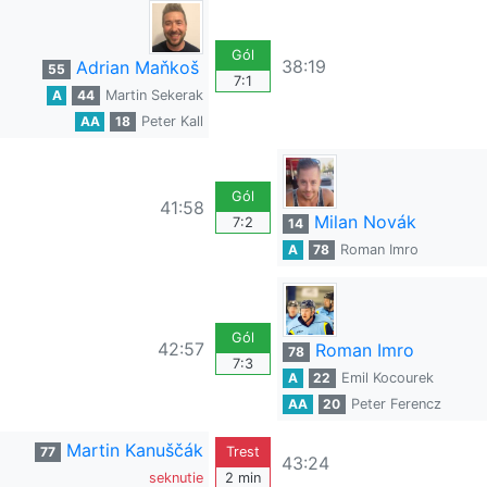
Gól
38:19
Adrian Maňkoš
55
7:1
A
44
Martin Sekerak
AA
18
Peter Kall
Gól
41:58
Milan Novák
7:2
14
A
78
Roman Imro
Gól
42:57
Roman Imro
78
7:3
A
22
Emil Kocourek
AA
20
Peter Ferencz
Martin Kanuščák
77
Trest
43:24
seknutie
2 min