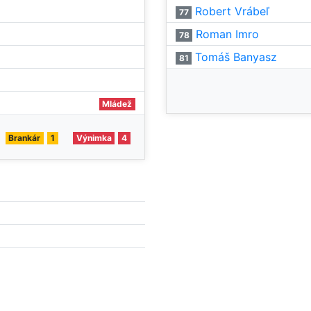
Robert Vrábeľ
77
Roman Imro
78
Tomáš Banyasz
81
Mládež
Brankár
1
Výnimka
4