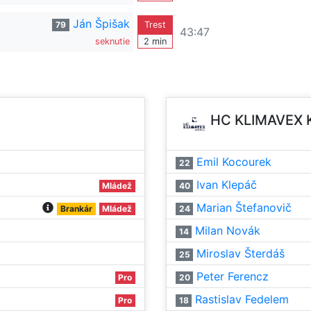
Ján Špišak
79
Trest
43:47
seknutie
2 min
HC KLIMAVEX 
Emil Kocourek
22
Ivan Klepáč
Mládež
40
Marian Štefanovič
Brankár
Mládež
24
Milan Novák
14
Miroslav Šterdáš
25
Peter Ferencz
Pro
20
Rastislav Fedelem
Pro
18