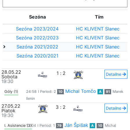
Sezóna
Tím
Sezóna 2023/2024
HC KLIVENT Slanec
Sezóna 2022/2023
HC KLIVENT Slanec
Sezóna 2021/2022
HC KLIVENT Slanec
Sezóna 2020/2021
HC KLIVENT Slanec
28.05.22
1
:
2
Detailne
Sobota
19:30
Michal Tomčo
Góly (1)
24:58
I Period: 2
10
A
91
Marek
Ilenin
27.05.22
3
:
2
Detailne
Piatok
19:30
Ján Špišak
I. Asistencie (2)
13:04
I Period: 1
79
A
10
Michal