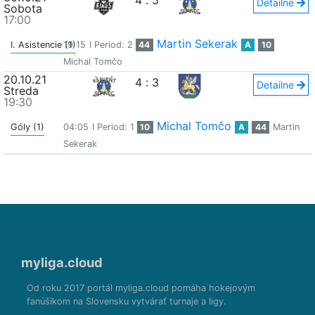
4
:
5
Detailne
Sobota
17:00
Martin Sekerak
I. Asistencie (1)
19:15
I Period: 2
44
A
10
Michal Tomčo
20.10.21
4
:
3
Detailne
Streda
19:30
Michal Tomčo
Góly (1)
04:05
I Period: 1
10
A
44
Martin
Sekerak
myliga.cloud
Od roku 2017 portál myliga.cloud pomáha hokejovým
fanúšikom na Slovensku vytvárať turnaje a ligy.