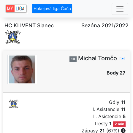
Hokejová liga Čaňa
HC KLIVENT Slanec
Sezóna 2021/2022
Michal Tomčo
10
Body 27
Góly
11
I. Asistencie
11
II. Asistencie
5
Tresty
1
2 min
Zápasy
21
(67%)