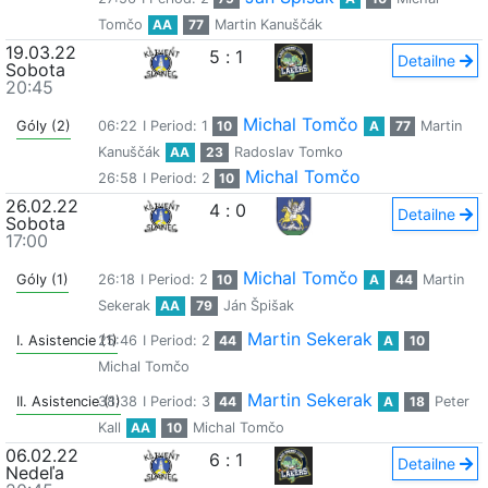
Tomčo
AA
77
Martin Kanuščák
19.03.22
5
:
1
Detailne
Sobota
20:45
Michal Tomčo
Góly (2)
06:22
I Period: 1
10
A
77
Martin
Kanuščák
AA
23
Radoslav Tomko
Michal Tomčo
26:58
I Period: 2
10
26.02.22
4
:
0
Detailne
Sobota
17:00
Michal Tomčo
Góly (1)
26:18
I Period: 2
10
A
44
Martin
Sekerak
AA
79
Ján Špišak
Martin Sekerak
I. Asistencie (1)
25:46
I Period: 2
44
A
10
Michal Tomčo
Martin Sekerak
II. Asistencie (1)
38:38
I Period: 3
44
A
18
Peter
Kall
AA
10
Michal Tomčo
06.02.22
6
:
1
Detailne
Nedeľa