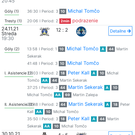
20:45
Michal Tomčo
Góly (1)
36:30
I Period: 3
10
podrazenie
Tresty (1)
20:06
I Period: 2
2min
24.11.21
12
:
2
Detailne
Streda
19:30
Michal Tomčo
Góly (2)
13:58
I Period: 1
10
A
44
Martin
Sekerak
Michal Tomčo
41:48
I Period: 3
10
Peter Kall
I. Asistencie (2)
23:03
I Period: 2
18
A
10
Michal
Tomčo
AA
44
Martin Sekerak
Martin Sekerak
37:25
I Period: 3
44
A
10
Michal Tomčo
AA
69
Martin Zalepa
Martin Sekerak
II. Asistencie (2)
28:48
I Period: 2
44
A
18
Peter
Kall
AA
10
Michal Tomčo
Peter Kall
35:50
I Period: 3
18
A
44
Martin
Sekerak
AA
10
Michal Tomčo
30.10.21