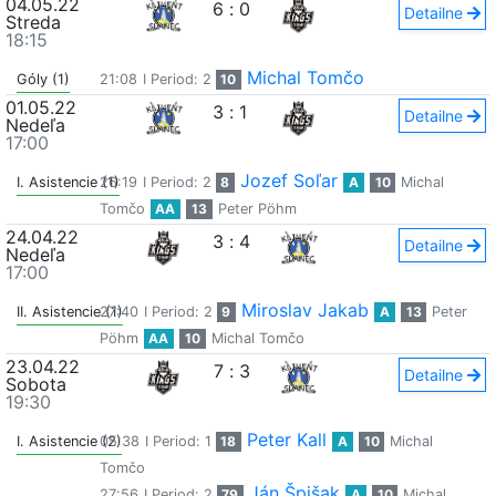
04.05.22
6
:
0
Detailne
Streda
18:15
Michal Tomčo
Góly (1)
21:08
I Period: 2
10
01.05.22
3
:
1
Detailne
Nedeľa
17:00
Jozef Soľar
I. Asistencie (1)
26:19
I Period: 2
8
A
10
Michal
Tomčo
AA
13
Peter Pöhm
24.04.22
3
:
4
Detailne
Nedeľa
17:00
Miroslav Jakab
II. Asistencie (1)
27:40
I Period: 2
9
A
13
Peter
Pöhm
AA
10
Michal Tomčo
23.04.22
7
:
3
Detailne
Sobota
19:30
Peter Kall
I. Asistencie (2)
05:38
I Period: 1
18
A
10
Michal
Tomčo
Ján Špišak
27:56
I Period: 2
79
A
10
Michal