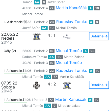
Tomčo
AA
8
Jozef Soľar
Martin Kanuščák
46:38
I Period: 4
77
A
10
Michal Tomčo
Radoslav Tomko
II. Asistencie (1)
26:33
I Period: 2
23
A
8
Jozef Soľar
AA
10
Michal Tomčo
22.05.22
4
:
1
Detailne
Nedeľa
20:45
Michal Tomčo
Góly (2)
28:09
I Period: 2
10
A
23
Radoslav Tomko
AA
69
Martin Zalepa
Michal Tomčo
40:29
I Period: 3
10
Radoslav Tomko
I. Asistencie (1)
24:06
I Period: 2
23
A
10
Michal Tomčo
AA
77
Martin Kanuščák
07.05.22
4
:
2
Detailne
Sobota
20:45
Martin Kanuščák
I. Asistencie (1)
31:06
I Period: 3
77
A
10
Michal Tomčo
AA
9
Miroslav Jakab