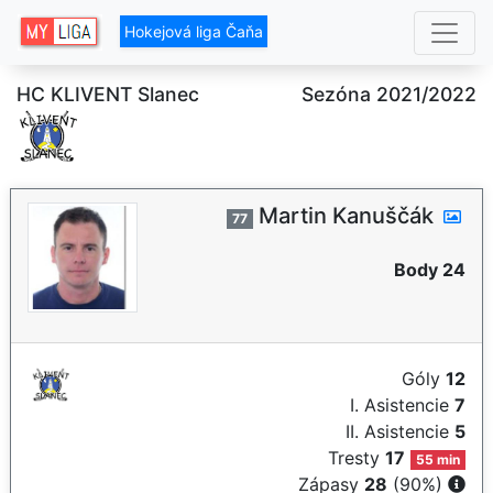
Hokejová liga Čaňa
HC KLIVENT Slanec
Sezóna 2021/2022
Martin Kanuščák
77
Body 24
Góly
12
I. Asistencie
7
II. Asistencie
5
Tresty
17
55 min
Zápasy
28
(90%)