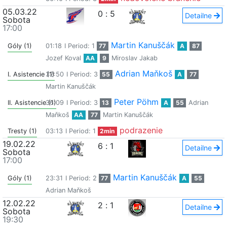
05.03.22
0
:
5
Detailne
Sobota
17:00
Martin Kanuščák
Góly (1)
01:18
I Period: 1
77
A
87
Jozef Koval
AA
9
Miroslav Jakab
Adrian Maňkoš
I. Asistencie (1)
32:50
I Period: 3
55
A
77
Martin Kanuščák
Peter Pöhm
II. Asistencie (1)
36:09
I Period: 3
13
A
55
Adrian
Maňkoš
AA
77
Martin Kanuščák
podrazenie
Tresty (1)
03:13
I Period: 1
2min
19.02.22
6
:
1
Detailne
Sobota
17:00
Martin Kanuščák
Góly (1)
23:31
I Period: 2
77
A
55
Adrian Maňkoš
12.02.22
2
:
1
Detailne
Sobota
19:30