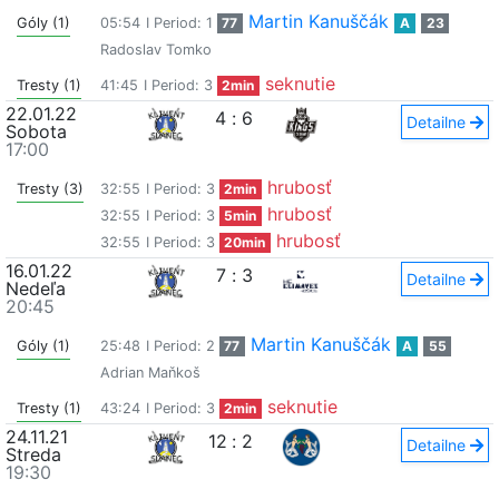
Martin Kanuščák
Góly (1)
05:54
I Period: 1
77
A
23
Radoslav Tomko
seknutie
Tresty (1)
41:45
I Period: 3
2min
22.01.22
4
:
6
Detailne
Sobota
17:00
hrubosť
Tresty (3)
32:55
I Period: 3
2min
hrubosť
32:55
I Period: 3
5min
hrubosť
32:55
I Period: 3
20min
16.01.22
7
:
3
Detailne
Nedeľa
20:45
Martin Kanuščák
Góly (1)
25:48
I Period: 2
77
A
55
Adrian Maňkoš
seknutie
Tresty (1)
43:24
I Period: 3
2min
24.11.21
12
:
2
Detailne
Streda
19:30