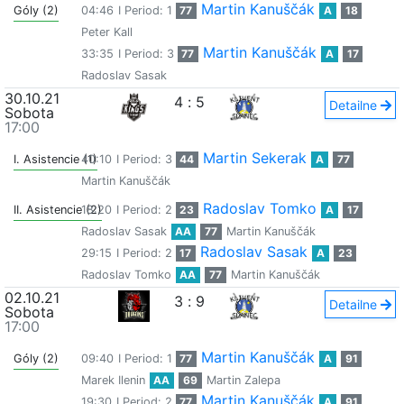
Martin Kanuščák
Góly (2)
04:46
I Period: 1
77
A
18
Peter Kall
Martin Kanuščák
33:35
I Period: 3
77
A
17
Radoslav Sasak
30.10.21
4
:
5
Detailne
Sobota
17:00
Martin Sekerak
I. Asistencie (1)
40:10
I Period: 3
44
A
77
Martin Kanuščák
Radoslav Tomko
II. Asistencie (2)
18:20
I Period: 2
23
A
17
Radoslav Sasak
AA
77
Martin Kanuščák
Radoslav Sasak
29:15
I Period: 2
17
A
23
Radoslav Tomko
AA
77
Martin Kanuščák
02.10.21
3
:
9
Detailne
Sobota
17:00
Martin Kanuščák
Góly (2)
09:40
I Period: 1
77
A
91
Marek Ilenin
AA
69
Martin Zalepa
Martin Kanuščák
19:30
I Period: 2
77
A
91