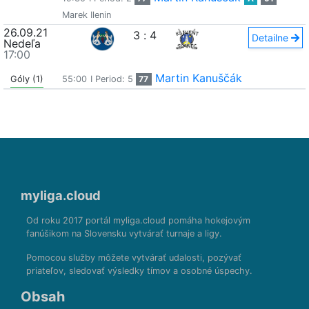
Marek Ilenin
26.09.21
3
:
4
Detailne
Nedeľa
17:00
Martin Kanuščák
Góly (1)
55:00
I Period: 5
77
myliga.cloud
Od roku 2017 portál myliga.cloud pomáha hokejovým
fanúšikom na Slovensku vytvárať turnaje a ligy.
Pomocou služby môžete vytvárať udalosti, pozývať
priateľov, sledovať výsledky tímov a osobné úspechy.
Obsah