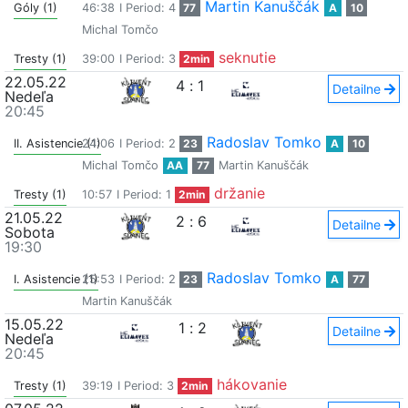
Martin Kanuščák
Góly (1)
46:38
I Period: 4
77
A
10
Michal Tomčo
seknutie
Tresty (1)
39:00
I Period: 3
2min
22.05.22
4
:
1
Detailne
Nedeľa
20:45
Radoslav Tomko
II. Asistencie (1)
24:06
I Period: 2
23
A
10
Michal Tomčo
AA
77
Martin Kanuščák
držanie
Tresty (1)
10:57
I Period: 1
2min
21.05.22
2
:
6
Detailne
Sobota
19:30
Radoslav Tomko
I. Asistencie (1)
25:53
I Period: 2
23
A
77
Martin Kanuščák
15.05.22
1
:
2
Detailne
Nedeľa
20:45
hákovanie
Tresty (1)
39:19
I Period: 3
2min