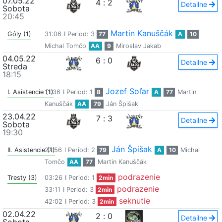
07.05.22
4
:
2
Detailne
Sobota
20:45
Martin Kanuščák
Góly (1)
31:06
I Period: 3
77
A
10
Michal Tomčo
AA
9
Miroslav Jakab
04.05.22
6
:
0
Detailne
Streda
18:15
Jozef Soľar
I. Asistencie (1)
11:36
I Period: 1
8
A
77
Martin
Kanuščák
AA
79
Ján Špišak
23.04.22
7
:
3
Detailne
Sobota
19:30
Ján Špišak
II. Asistencie (1)
27:56
I Period: 2
79
A
10
Michal
Tomčo
AA
77
Martin Kanuščák
podrazenie
Tresty (3)
03:26
I Period: 1
2min
podrazenie
33:11
I Period: 3
2min
seknutie
42:02
I Period: 3
2min
02.04.22
2
:
0
Detailne