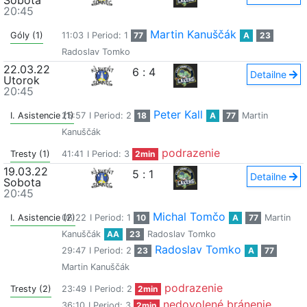
Sobota
20:45
Martin Kanuščák
Góly (1)
11:03
I Period: 1
77
A
23
Radoslav Tomko
22.03.22
6
:
4
Detailne
Utorok
20:45
Peter Kall
I. Asistencie (1)
25:57
I Period: 2
18
A
77
Martin
Kanuščák
podrazenie
Tresty (1)
41:41
I Period: 3
2min
19.03.22
5
:
1
Detailne
Sobota
20:45
Michal Tomčo
I. Asistencie (2)
06:22
I Period: 1
10
A
77
Martin
Kanuščák
AA
23
Radoslav Tomko
Radoslav Tomko
29:47
I Period: 2
23
A
77
Martin Kanuščák
podrazenie
Tresty (2)
23:49
I Period: 2
2min
nedovolené bránenie
36:10
I Period: 3
2min