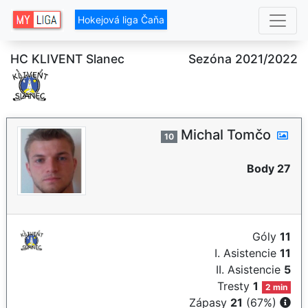
Hokejová liga Čaňa
HC KLIVENT Slanec
Sezóna 2021/2022
Michal Tomčo
10
Body 27
Góly
11
I. Asistencie
11
II. Asistencie
5
Tresty
1
2 min
Zápasy
21
(67%)