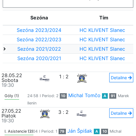
Sezóna
Tím
Sezóna 2023/2024
HC KLIVENT Slanec
Sezóna 2022/2023
HC KLIVENT Slanec
Sezóna 2021/2022
HC KLIVENT Slanec
Sezóna 2020/2021
HC KLIVENT Slanec
28.05.22
1
:
2
Detailne
Sobota
19:30
Michal Tomčo
Góly (1)
24:58
I Period: 2
10
A
91
Marek
Ilenin
27.05.22
3
:
2
Detailne
Piatok
19:30
Ján Špišak
I. Asistencie (2)
13:04
I Period: 1
79
A
10
Michal