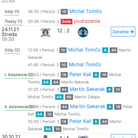
20:45
Michal Tomčo
Góly (1)
36:30
I Period: 3
10
podrazenie
Tresty (1)
20:06
I Period: 2
2min
24.11.21
12
:
2
Detailne
Streda
19:30
Michal Tomčo
Góly (2)
13:58
I Period: 1
10
A
44
Martin
Sekerak
Michal Tomčo
41:48
I Period: 3
10
Peter Kall
I. Asistencie (2)
23:03
I Period: 2
18
A
10
Michal
Tomčo
AA
44
Martin Sekerak
Martin Sekerak
37:25
I Period: 3
44
A
10
Michal Tomčo
AA
69
Martin Zalepa
Martin Sekerak
II. Asistencie (2)
28:48
I Period: 2
44
A
18
Peter
Kall
AA
10
Michal Tomčo
Peter Kall
35:50
I Period: 3
18
A
44
Martin
Sekerak
AA
10
Michal Tomčo
30.10.21