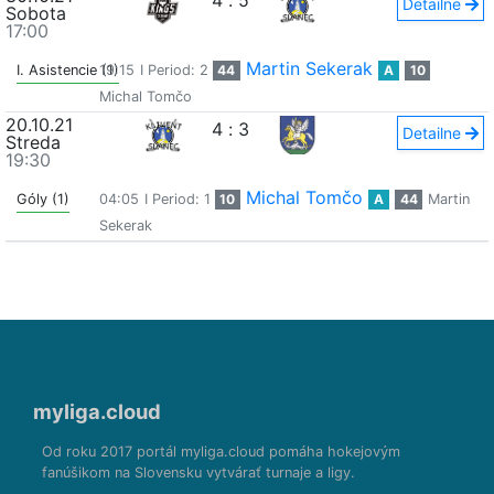
4
:
5
Detailne
Sobota
17:00
Martin Sekerak
I. Asistencie (1)
19:15
I Period: 2
44
A
10
Michal Tomčo
20.10.21
4
:
3
Detailne
Streda
19:30
Michal Tomčo
Góly (1)
04:05
I Period: 1
10
A
44
Martin
Sekerak
myliga.cloud
Od roku 2017 portál myliga.cloud pomáha hokejovým
fanúšikom na Slovensku vytvárať turnaje a ligy.