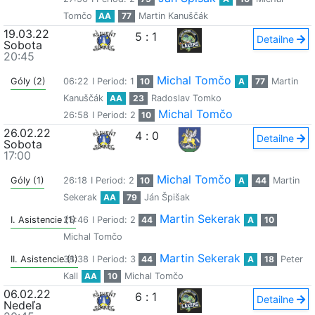
Tomčo
AA
77
Martin Kanuščák
19.03.22
5
:
1
Detailne
Sobota
20:45
Michal Tomčo
Góly (2)
06:22
I Period: 1
10
A
77
Martin
Kanuščák
AA
23
Radoslav Tomko
Michal Tomčo
26:58
I Period: 2
10
26.02.22
4
:
0
Detailne
Sobota
17:00
Michal Tomčo
Góly (1)
26:18
I Period: 2
10
A
44
Martin
Sekerak
AA
79
Ján Špišak
Martin Sekerak
I. Asistencie (1)
25:46
I Period: 2
44
A
10
Michal Tomčo
Martin Sekerak
II. Asistencie (1)
38:38
I Period: 3
44
A
18
Peter
Kall
AA
10
Michal Tomčo
06.02.22
6
:
1
Detailne
Nedeľa