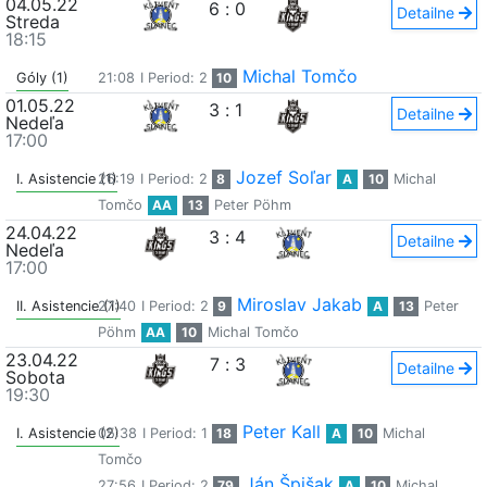
04.05.22
6
:
0
Detailne
Streda
18:15
Michal Tomčo
Góly (1)
21:08
I Period: 2
10
01.05.22
3
:
1
Detailne
Nedeľa
17:00
Jozef Soľar
I. Asistencie (1)
26:19
I Period: 2
8
A
10
Michal
Tomčo
AA
13
Peter Pöhm
24.04.22
3
:
4
Detailne
Nedeľa
17:00
Miroslav Jakab
II. Asistencie (1)
27:40
I Period: 2
9
A
13
Peter
Pöhm
AA
10
Michal Tomčo
23.04.22
7
:
3
Detailne
Sobota
19:30
Peter Kall
I. Asistencie (2)
05:38
I Period: 1
18
A
10
Michal
Tomčo
Ján Špišak
27:56
I Period: 2
79
A
10
Michal