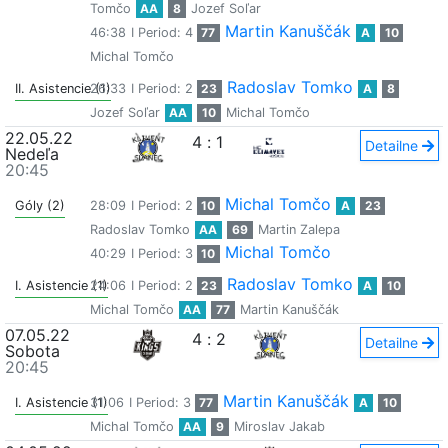
Tomčo
AA
8
Jozef Soľar
Martin Kanuščák
46:38
I Period: 4
77
A
10
Michal Tomčo
Radoslav Tomko
II. Asistencie (1)
26:33
I Period: 2
23
A
8
Jozef Soľar
AA
10
Michal Tomčo
22.05.22
4
:
1
Detailne
Nedeľa
20:45
Michal Tomčo
Góly (2)
28:09
I Period: 2
10
A
23
Radoslav Tomko
AA
69
Martin Zalepa
Michal Tomčo
40:29
I Period: 3
10
Radoslav Tomko
I. Asistencie (1)
24:06
I Period: 2
23
A
10
Michal Tomčo
AA
77
Martin Kanuščák
07.05.22
4
:
2
Detailne
Sobota
20:45
Martin Kanuščák
I. Asistencie (1)
31:06
I Period: 3
77
A
10
Michal Tomčo
AA
9
Miroslav Jakab