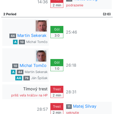
14:36
2 min
podrazenie
2 Period
(2:0)
Gól
25:46
Martin Sekerak
3:0
44
A
10
Michal Tomčo
Gól
26:18
Michal Tomčo
10
1:0
A
44
Martin Sekerak
AA
79
Ján Špišak
Tímový trest
Trest
28:31
príliš veľa hráčov na HP
2 min
Matej Silvay
Trest
11
28:57
2 min
seknutie