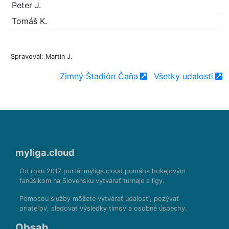
Peter J.
Tomáš K.
Spravoval: Martin J.
Zimný Štadión Čaňa
Všetky udalosti
myliga.cloud
Od roku 2017 portál myliga.cloud pomáha hokejovým
fanúšikom na Slovensku vytvárať turnaje a ligy.
Pomocou služby môžete vytvárať udalosti, pozývať
priateľov, sledovať výsledky tímov a osobné úspechy.
Obsah