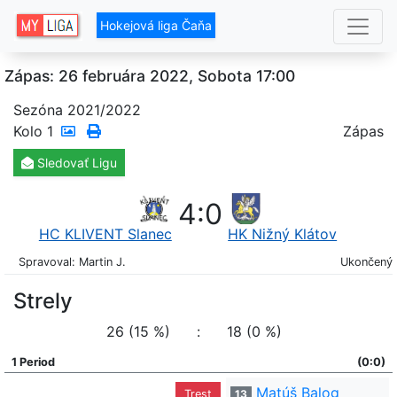
Hokejová liga Čaňa
Zápas: 26 februára 2022, Sobota 17:00
Sezóna 2021/2022
Kolo
1
Zápas
Sledovať
Ligu
4
:
0
HC KLIVENT Slanec
HK Nižný Klátov
Spravoval: Martin J.
Ukončený
Strely
26 (15 %)
:
18 (0 %)
1 Period
(0:0)
Matúš Balog
Trest
13