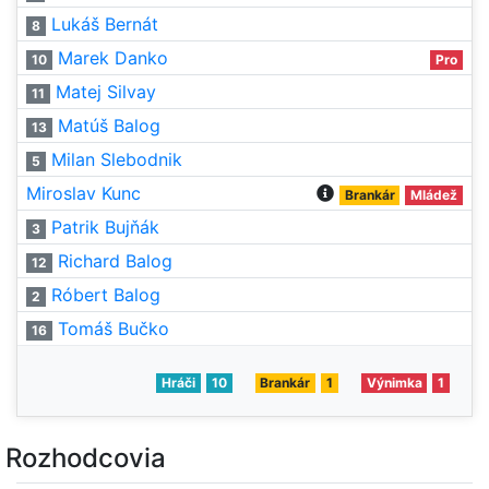
Lukáš Bernát
8
Marek Danko
10
Pro
Matej Silvay
11
Matúš Balog
13
Milan Slebodnik
5
Miroslav Kunc
Brankár
Mládež
Patrik Bujňák
3
Richard Balog
12
Róbert Balog
2
Tomáš Bučko
16
Hráči
10
Brankár
1
Výnimka
1
Rozhodcovia