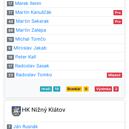
Marek Ilenin
17
Martin Kanuščák
77
Pro
Martin Sekerak
44
Pro
Martin Zalepa
69
Michal Tomčo
10
Miroslav Jakab
9
Peter Kall
18
Radoslav Sasak
17
Radoslav Tomko
23
Mládež
Hráči
10
Brankár
0
Výnimka
3
HK Nižný Klátov
Ján Rusnák
7