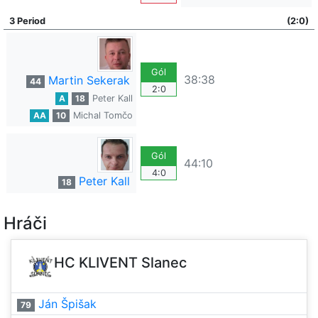
3 Period
(2:0)
Gól
38:38
Martin Sekerak
44
2:0
A
18
Peter Kall
AA
10
Michal Tomčo
Gól
44:10
4:0
Peter Kall
18
Hráči
HC KLIVENT Slanec
Ján Špišak
79