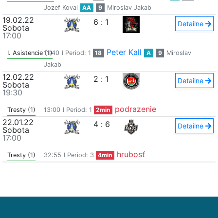
Jozef Koval
AA
9
Miroslav Jakab
19.02.22
6
:
1
Detailne
Sobota
17:00
Peter Kall
I. Asistencie (1)
11:40
I Period: 1
18
A
9
Miroslav
Jakab
12.02.22
2
:
1
Detailne
Sobota
19:30
podrazenie
Tresty (1)
13:00
I Period: 1
2min
22.01.22
4
:
6
Detailne
Sobota
17:00
hrubosť
Tresty (1)
32:55
I Period: 3
4min