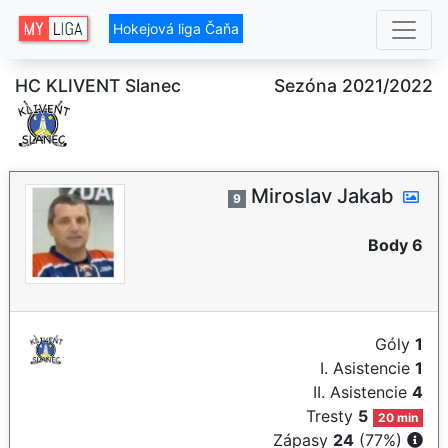
Hokejová liga Čaňa
HC KLIVENT Slanec
Sezóna 2021/2022
Miroslav Jakab
9
Body 6
Góly
1
I. Asistencie
1
II. Asistencie
4
Tresty
5
20 min
Zápasy
24
(77%)