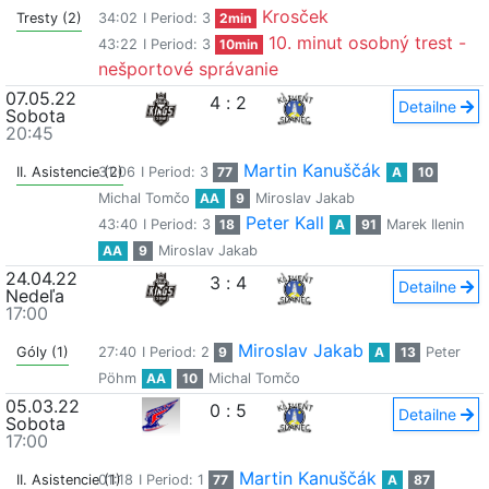
Krosček
Tresty (2)
34:02
I Period: 3
2min
10. minut osobný trest -
43:22
I Period: 3
10min
nešportové správanie
07.05.22
4
:
2
Detailne
Sobota
20:45
Martin Kanuščák
II. Asistencie (2)
31:06
I Period: 3
77
A
10
Michal Tomčo
AA
9
Miroslav Jakab
Peter Kall
43:40
I Period: 3
18
A
91
Marek Ilenin
AA
9
Miroslav Jakab
24.04.22
3
:
4
Detailne
Nedeľa
17:00
Miroslav Jakab
Góly (1)
27:40
I Period: 2
9
A
13
Peter
Pöhm
AA
10
Michal Tomčo
05.03.22
0
:
5
Detailne
Sobota
17:00
Martin Kanuščák
II. Asistencie (1)
01:18
I Period: 1
77
A
87