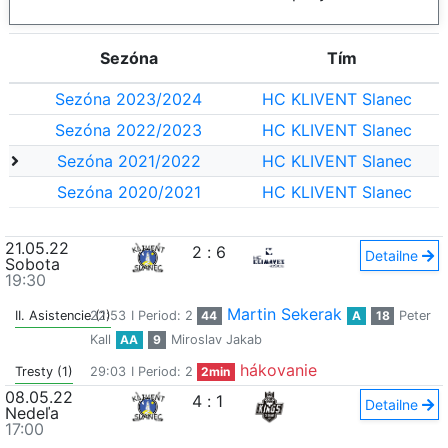
Sezóna
Tím
Sezóna 2023/2024
HC KLIVENT Slanec
Sezóna 2022/2023
HC KLIVENT Slanec
Sezóna 2021/2022
HC KLIVENT Slanec
Sezóna 2020/2021
HC KLIVENT Slanec
21.05.22
2
:
6
Detailne
Sobota
19:30
Martin Sekerak
II. Asistencie (1)
22:53
I Period: 2
44
A
18
Peter
Kall
AA
9
Miroslav Jakab
hákovanie
Tresty (1)
29:03
I Period: 2
2min
08.05.22
4
:
1
Detailne
Nedeľa
17:00