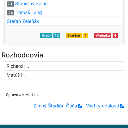
Stanislav Zajac
81
Tomaš Lang
24
Štefan Zeleňák
Hráči
12
Brankár
1
Výnimka
4
Rozhodcovia
Richard H.
Matúš H.
Spravoval: Martin J.
Zimný Štadión Čaňa
Všetky udalosti