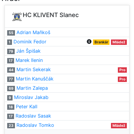
HC KLIVENT Slanec
Adrian Maňkoš
55
Dominik Fedor
1
Brankár
Mládež
Ján Špišak
79
Marek Ilenin
17
Martin Sekerak
44
Pro
Martin Kanuščák
77
Pro
Martin Zalepa
69
Miroslav Jakab
9
Peter Kall
18
Radoslav Sasak
17
Radoslav Tomko
23
Mládež