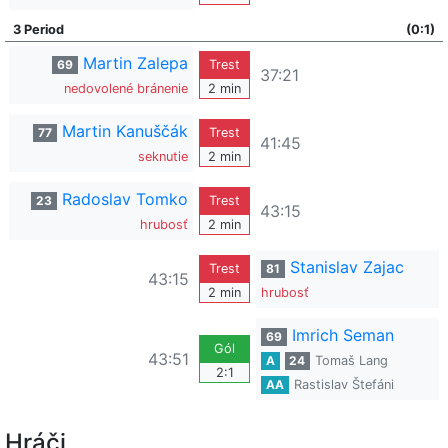
3 Period
(0:1)
Martin Zalepa
69
Trest
37:21
nedovolené bránenie
2 min
Martin Kanuščák
77
Trest
41:45
seknutie
2 min
Radoslav Tomko
23
Trest
43:15
hrubosť
2 min
Stanislav Zajac
Trest
81
43:15
2 min
hrubosť
Imrich Seman
69
Gól
43:51
A
24
Tomaš Lang
2:1
AA
Rastislav Štefáni
Hráči