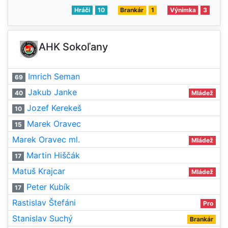
Hráči
10
Brankár
1
Výnimka
3
AHK Sokoľany
Imrich Seman
69
Jakub Janke
40
Mládež
Jozef Kerekeš
10
Marek Oravec
15
Marek Oravec ml.
Mládež
Martin Hiščák
17
Matuš Krajcar
Mládež
Peter Kubík
17
Rastislav Štefáni
Pro
Stanislav Suchý
Brankár