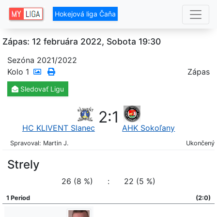
Hokejová liga Čaňa
Zápas: 12 februára 2022, Sobota 19:30
Sezóna 2021/2022
Kolo
1
Zápas
Sledovať
Ligu
2
:
1
HC KLIVENT Slanec
AHK Sokoľany
Spravoval: Martin J.
Ukončený
Strely
26 (8 %)
:
22 (5 %)
1 Period
(2:0)