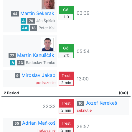
Gól
03:39
Martin Sekerak
44
1:0
A
79
Ján Špišak
AA
18
Peter Kall
Gól
05:54
Martin Kanuščák
2:0
77
A
23
Radoslav Tomko
Miroslav Jakab
9
Trest
13:00
podrazenie
2 min
2 Period
(0:0)
Jozef Kerekeš
Trest
10
22:32
2 min
seknutie
Adrian Maňkoš
55
Trest
26:57
hákovanie
2 min