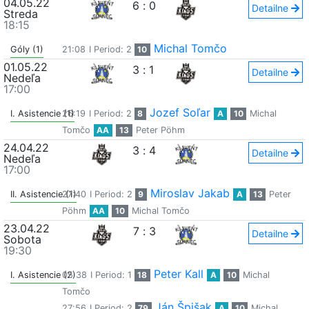
04.05.22
6
:
0
Detailne
Streda
18:15
Michal Tomčo
Góly (1)
21:08
I Period: 2
10
01.05.22
3
:
1
Detailne
Nedeľa
17:00
Jozef Soľar
I. Asistencie (1)
26:19
I Period: 2
8
A
10
Michal
Tomčo
AA
13
Peter Pöhm
24.04.22
3
:
4
Detailne
Nedeľa
17:00
Miroslav Jakab
II. Asistencie (1)
27:40
I Period: 2
9
A
13
Peter
Pöhm
AA
10
Michal Tomčo
23.04.22
7
:
3
Detailne
Sobota
19:30
Peter Kall
I. Asistencie (2)
05:38
I Period: 1
18
A
10
Michal
Tomčo
Ján Špišak
27:56
I Period: 2
79
A
10
Michal