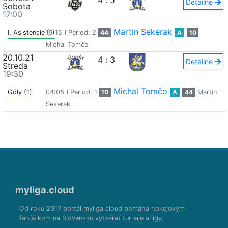
4
:
5
Detailne
Sobota
17:00
Martin Sekerak
I. Asistencie (1)
19:15
I Period: 2
44
A
10
Michal Tomčo
20.10.21
4
:
3
Detailne
Streda
19:30
Michal Tomčo
Góly (1)
04:05
I Period: 1
10
A
44
Martin
Sekerak
myliga.cloud
Od roku 2017 portál myliga.cloud pomáha hokejovým
fanúšikom na Slovensku vytvárať turnaje a ligy.