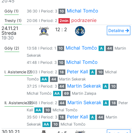
20:45
Michal Tomčo
Góly (1)
36:30
I Period: 3
10
podrazenie
Tresty (1)
20:06
I Period: 2
2min
24.11.21
12
:
2
Detailne
Streda
19:30
Michal Tomčo
Góly (2)
13:58
I Period: 1
10
A
44
Martin
Sekerak
Michal Tomčo
41:48
I Period: 3
10
Peter Kall
I. Asistencie (2)
23:03
I Period: 2
18
A
10
Michal
Tomčo
AA
44
Martin Sekerak
Martin Sekerak
37:25
I Period: 3
44
A
10
Michal Tomčo
AA
69
Martin Zalepa
Martin Sekerak
II. Asistencie (2)
28:48
I Period: 2
44
A
18
Peter
Kall
AA
10
Michal Tomčo
Peter Kall
35:50
I Period: 3
18
A
44
Martin
Sekerak
AA
10
Michal Tomčo
30.10.21