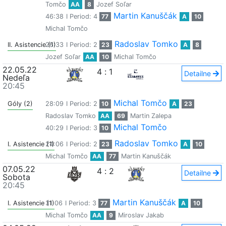
Tomčo
AA
8
Jozef Soľar
Martin Kanuščák
46:38
I Period: 4
77
A
10
Michal Tomčo
Radoslav Tomko
II. Asistencie (1)
26:33
I Period: 2
23
A
8
Jozef Soľar
AA
10
Michal Tomčo
22.05.22
4
:
1
Detailne
Nedeľa
20:45
Michal Tomčo
Góly (2)
28:09
I Period: 2
10
A
23
Radoslav Tomko
AA
69
Martin Zalepa
Michal Tomčo
40:29
I Period: 3
10
Radoslav Tomko
I. Asistencie (1)
24:06
I Period: 2
23
A
10
Michal Tomčo
AA
77
Martin Kanuščák
07.05.22
4
:
2
Detailne
Sobota
20:45
Martin Kanuščák
I. Asistencie (1)
31:06
I Period: 3
77
A
10
Michal Tomčo
AA
9
Miroslav Jakab