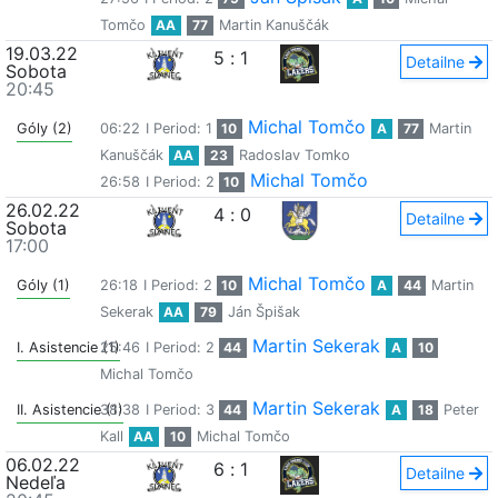
Tomčo
AA
77
Martin Kanuščák
19.03.22
5
:
1
Detailne
Sobota
20:45
Michal Tomčo
Góly (2)
06:22
I Period: 1
10
A
77
Martin
Kanuščák
AA
23
Radoslav Tomko
Michal Tomčo
26:58
I Period: 2
10
26.02.22
4
:
0
Detailne
Sobota
17:00
Michal Tomčo
Góly (1)
26:18
I Period: 2
10
A
44
Martin
Sekerak
AA
79
Ján Špišak
Martin Sekerak
I. Asistencie (1)
25:46
I Period: 2
44
A
10
Michal Tomčo
Martin Sekerak
II. Asistencie (1)
38:38
I Period: 3
44
A
18
Peter
Kall
AA
10
Michal Tomčo
06.02.22
6
:
1
Detailne
Nedeľa