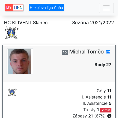
Hokejová liga Čaňa
HC KLIVENT Slanec
Sezóna 2021/2022
Michal Tomčo
10
Body 27
Góly
11
I. Asistencie
11
II. Asistencie
5
Tresty
1
2 min
Zápasy
21
(67%)