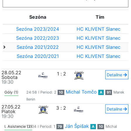
Sezóna
Tím
Sezóna 2023/2024
HC KLIVENT Slanec
Sezóna 2022/2023
HC KLIVENT Slanec
Sezóna 2021/2022
HC KLIVENT Slanec
Sezóna 2020/2021
HC KLIVENT Slanec
28.05.22
1
:
2
Detailne
Sobota
19:30
Michal Tomčo
Góly (1)
24:58
I Period: 2
10
A
91
Marek
Ilenin
27.05.22
3
:
2
Detailne
Piatok
19:30
Ján Špišak
I. Asistencie (2)
13:04
I Period: 1
79
A
10
Michal