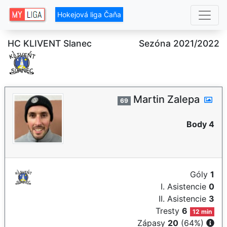
Hokejová liga Čaňa
HC KLIVENT Slanec
Sezóna 2021/2022
Martin Zalepa
69
Body 4
Góly
1
I. Asistencie
0
II. Asistencie
3
Tresty
6
12 min
Zápasy
20
(64%)