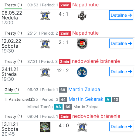
Napadnutie
Tresty (1)
03:53
I Period: 1
2min
08.05.22
4
:
1
Detailne
Nedeľa
17:00
Napadnutie
Tresty (1)
25:51
I Period: 2
2min
12.02.22
2
:
1
Detailne
Sobota
19:30
nedovolené bránenie
Tresty (1)
37:21
I Period: 3
2min
24.11.21
12
:
2
Detailne
Streda
19:30
Martin Zalepa
Góly (1)
06:03
I Period: 1
69
Martin Sekerak
II. Asistencie (1)
37:25
I Period: 3
44
A
10
Michal Tomčo
AA
69
Martin Zalepa
nedovolené bránenie
Tresty (1)
09:04
I Period: 1
2min
13.11.21
4
:
0
Detailne
Sobota
20:45