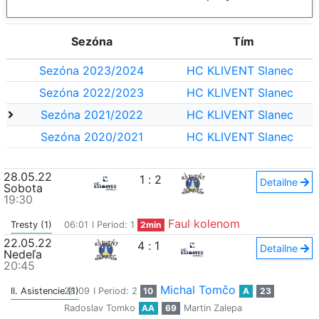
Sezóna
Tím
Sezóna 2023/2024
HC KLIVENT Slanec
Sezóna 2022/2023
HC KLIVENT Slanec
Sezóna 2021/2022
HC KLIVENT Slanec
Sezóna 2020/2021
HC KLIVENT Slanec
28.05.22
1
:
2
Detailne
Sobota
19:30
Faul kolenom
Tresty (1)
06:01
I Period: 1
2min
22.05.22
4
:
1
Detailne
Nedeľa
20:45
Michal Tomčo
II. Asistencie (1)
28:09
I Period: 2
10
A
23
Radoslav Tomko
AA
69
Martin Zalepa