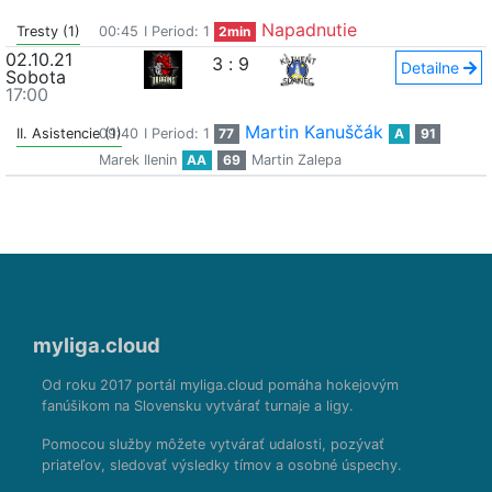
Napadnutie
Tresty (1)
00:45
I Period: 1
2min
02.10.21
3
:
9
Detailne
Sobota
17:00
Martin Kanuščák
II. Asistencie (1)
09:40
I Period: 1
77
A
91
Marek Ilenin
AA
69
Martin Zalepa
myliga.cloud
Od roku 2017 portál myliga.cloud pomáha hokejovým
fanúšikom na Slovensku vytvárať turnaje a ligy.
Pomocou služby môžete vytvárať udalosti, pozývať
priateľov, sledovať výsledky tímov a osobné úspechy.