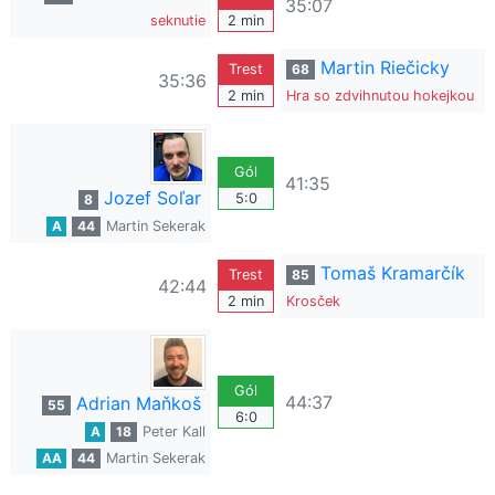
35:07
seknutie
2 min
Martin Riečicky
Trest
68
35:36
2 min
Hra so zdvihnutou hokejkou
Gól
41:35
Jozef Soľar
5:0
8
A
44
Martin Sekerak
Tomaš Kramarčík
Trest
85
42:44
2 min
Krosček
Gól
44:37
Adrian Maňkoš
55
6:0
A
18
Peter Kall
AA
44
Martin Sekerak