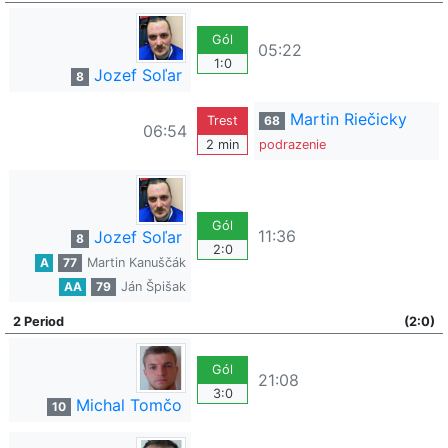
Gól
05:22
1:0
Jozef Soľar
8
Martin Riečicky
Trest
68
06:54
2 min
podrazenie
Gól
11:36
Jozef Soľar
8
2:0
A
77
Martin Kanuščák
AA
79
Ján Špišak
2 Period
(2:0)
Gól
21:08
3:0
Michal Tomčo
10