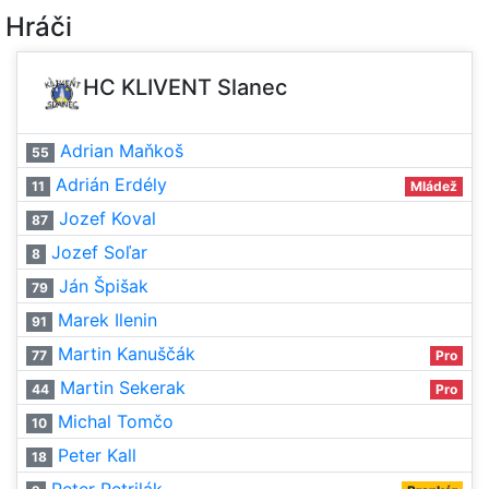
Hráči
HC KLIVENT Slanec
Adrian Maňkoš
55
Adrián Erdély
11
Mládež
Jozef Koval
87
Jozef Soľar
8
Ján Špišak
79
Marek Ilenin
91
Martin Kanuščák
77
Pro
Martin Sekerak
44
Pro
Michal Tomčo
10
Peter Kall
18