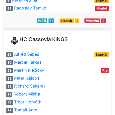
Peter Petrilák
2
Brankár
Radoslav Tomko
23
Mládež
Hráči
11
Brankár
1
Výnimka
4
HC Cassovia KINGS
Alfréd Šebeš
66
Brankár
Marcel Farkaš
30
Martin Riečicky
68
Pro
Peter Gajdoš
89
Richard Sekerak
33
Robert Mikita
21
Tibor Horváth
82
Tomaš Antol
22