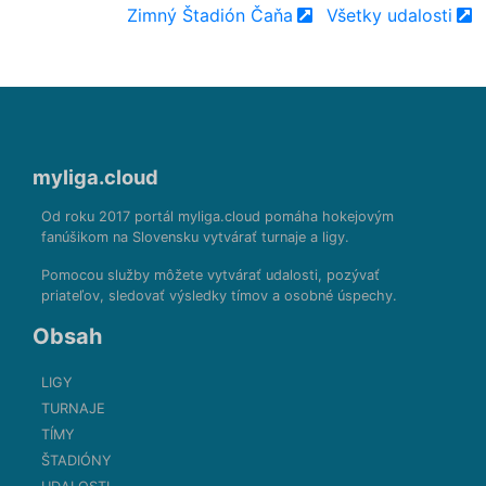
Zimný Štadión Čaňa
Všetky udalosti
myliga.cloud
Od roku 2017 portál myliga.cloud pomáha hokejovým
fanúšikom na Slovensku vytvárať turnaje a ligy.
Pomocou služby môžete vytvárať udalosti, pozývať
priateľov, sledovať výsledky tímov a osobné úspechy.
Obsah
LIGY
TURNAJE
TÍMY
ŠTADIÓNY