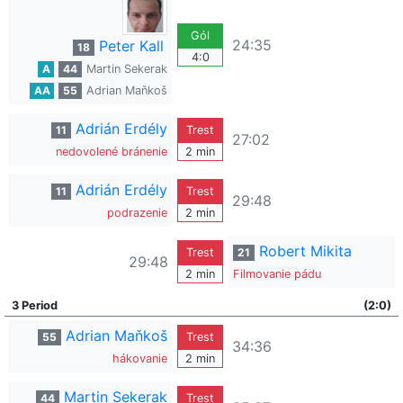
Gól
24:35
Peter Kall
18
4:0
A
44
Martin Sekerak
AA
55
Adrian Maňkoš
Adrián Erdély
11
Trest
27:02
nedovolené bránenie
2 min
Adrián Erdély
11
Trest
29:48
podrazenie
2 min
Robert Mikita
Trest
21
29:48
2 min
Filmovanie pádu
3 Period
(2:0)
Adrian Maňkoš
55
Trest
34:36
hákovanie
2 min
Martin Sekerak
44
Trest