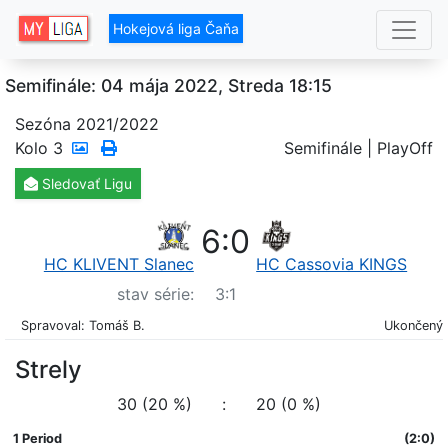
Hokejová liga Čaňa
Semifinále: 04 mája 2022, Streda 18:15
Sezóna 2021/2022
Kolo
3
Semifinále | PlayOff
Sledovať
Ligu
6
:
0
HC KLIVENT Slanec
HC Cassovia KINGS
stav série:
3
:
1
Spravoval: Tomáš B.
Ukončený
Strely
30 (20 %)
:
20 (0 %)
1 Period
(2:0)