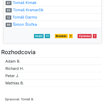
Tomaš Kimak
87
Tomaš Kramarčík
85
Tomáš Darmo
12
Šimon Štofka
99
Hráči
11
Brankár
1
Výnimka
1
Rozhodcovia
Adam B.
Richard H.
Peter J.
Mathias B.
Spravoval: Tomáš B.