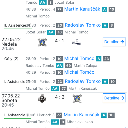
Tomčo
AA
8
Jozef Soľar
Martin Kanuščák
46:38
I Period: 4
77
A
10
Michal Tomčo
Radoslav Tomko
II. Asistencie (1)
26:33
I Period: 2
23
A
8
Jozef Soľar
AA
10
Michal Tomčo
22.05.22
4
:
1
Detailne
Nedeľa
20:45
Michal Tomčo
Góly (2)
28:09
I Period: 2
10
A
23
Radoslav Tomko
AA
69
Martin Zalepa
Michal Tomčo
40:29
I Period: 3
10
Radoslav Tomko
I. Asistencie (1)
24:06
I Period: 2
23
A
10
Michal Tomčo
AA
77
Martin Kanuščák
07.05.22
4
:
2
Detailne
Sobota
20:45
Martin Kanuščák
I. Asistencie (1)
31:06
I Period: 3
77
A
10
Michal Tomčo
AA
9
Miroslav Jakab