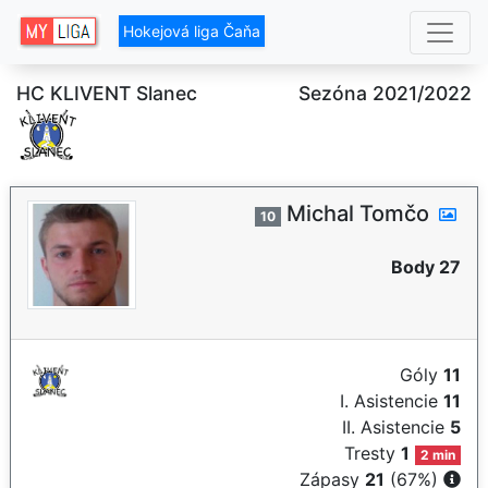
Hokejová liga Čaňa
HC KLIVENT Slanec
Sezóna 2021/2022
Michal Tomčo
10
Body 27
Góly
11
I. Asistencie
11
II. Asistencie
5
Tresty
1
2 min
Zápasy
21
(67%)