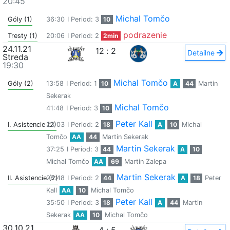
20:45
Michal Tomčo
Góly (1)
36:30
I Period: 3
10
podrazenie
Tresty (1)
20:06
I Period: 2
2min
24.11.21
12
:
2
Detailne
Streda
19:30
Michal Tomčo
Góly (2)
13:58
I Period: 1
10
A
44
Martin
Sekerak
Michal Tomčo
41:48
I Period: 3
10
Peter Kall
I. Asistencie (2)
23:03
I Period: 2
18
A
10
Michal
Tomčo
AA
44
Martin Sekerak
Martin Sekerak
37:25
I Period: 3
44
A
10
Michal Tomčo
AA
69
Martin Zalepa
Martin Sekerak
II. Asistencie (2)
28:48
I Period: 2
44
A
18
Peter
Kall
AA
10
Michal Tomčo
Peter Kall
35:50
I Period: 3
18
A
44
Martin
Sekerak
AA
10
Michal Tomčo
30.10.21