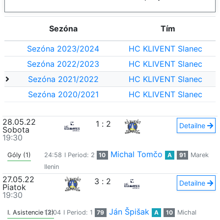
Sezóna
Tím
Sezóna 2023/2024
HC KLIVENT Slanec
Sezóna 2022/2023
HC KLIVENT Slanec
Sezóna 2021/2022
HC KLIVENT Slanec
Sezóna 2020/2021
HC KLIVENT Slanec
28.05.22
1
:
2
Detailne
Sobota
19:30
Michal Tomčo
Góly (1)
24:58
I Period: 2
10
A
91
Marek
Ilenin
27.05.22
3
:
2
Detailne
Piatok
19:30
Ján Špišak
I. Asistencie (2)
13:04
I Period: 1
79
A
10
Michal