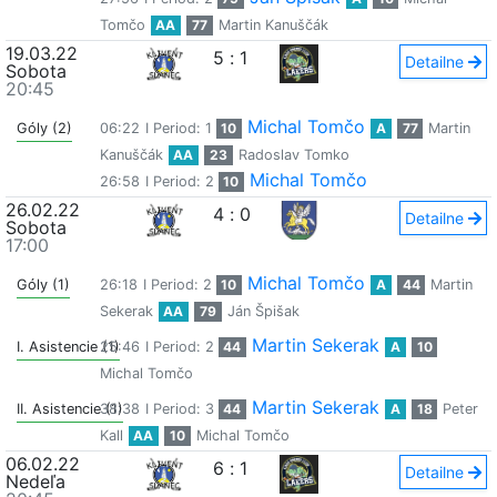
Tomčo
AA
77
Martin Kanuščák
19.03.22
5
:
1
Detailne
Sobota
20:45
Michal Tomčo
Góly (2)
06:22
I Period: 1
10
A
77
Martin
Kanuščák
AA
23
Radoslav Tomko
Michal Tomčo
26:58
I Period: 2
10
26.02.22
4
:
0
Detailne
Sobota
17:00
Michal Tomčo
Góly (1)
26:18
I Period: 2
10
A
44
Martin
Sekerak
AA
79
Ján Špišak
Martin Sekerak
I. Asistencie (1)
25:46
I Period: 2
44
A
10
Michal Tomčo
Martin Sekerak
II. Asistencie (1)
38:38
I Period: 3
44
A
18
Peter
Kall
AA
10
Michal Tomčo
06.02.22
6
:
1
Detailne
Nedeľa