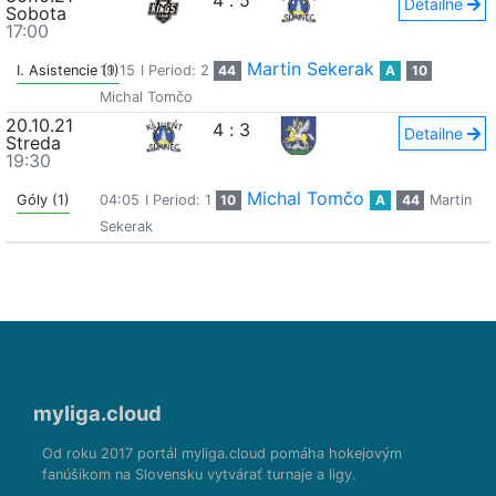
4
:
5
Detailne
Sobota
17:00
Martin Sekerak
I. Asistencie (1)
19:15
I Period: 2
44
A
10
Michal Tomčo
20.10.21
4
:
3
Detailne
Streda
19:30
Michal Tomčo
Góly (1)
04:05
I Period: 1
10
A
44
Martin
Sekerak
myliga.cloud
Od roku 2017 portál myliga.cloud pomáha hokejovým
fanúšikom na Slovensku vytvárať turnaje a ligy.