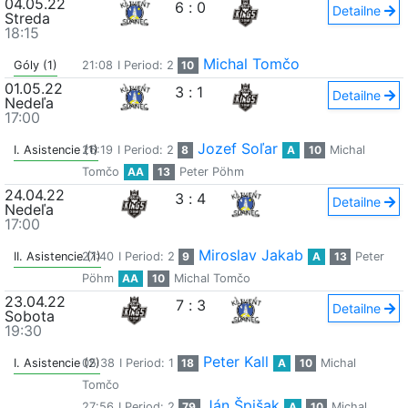
04.05.22
6
:
0
Detailne
Streda
18:15
Michal Tomčo
Góly (1)
21:08
I Period: 2
10
01.05.22
3
:
1
Detailne
Nedeľa
17:00
Jozef Soľar
I. Asistencie (1)
26:19
I Period: 2
8
A
10
Michal
Tomčo
AA
13
Peter Pöhm
24.04.22
3
:
4
Detailne
Nedeľa
17:00
Miroslav Jakab
II. Asistencie (1)
27:40
I Period: 2
9
A
13
Peter
Pöhm
AA
10
Michal Tomčo
23.04.22
7
:
3
Detailne
Sobota
19:30
Peter Kall
I. Asistencie (2)
05:38
I Period: 1
18
A
10
Michal
Tomčo
Ján Špišak
27:56
I Period: 2
79
A
10
Michal