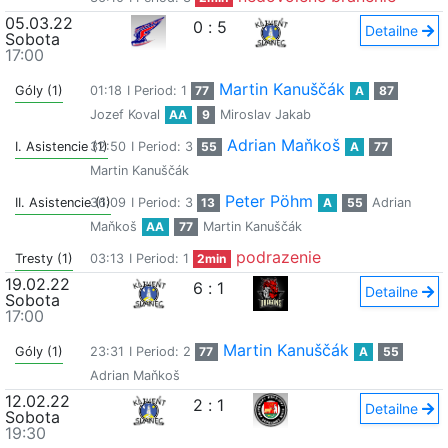
05.03.22
0
:
5
Detailne
Sobota
17:00
Martin Kanuščák
Góly (1)
01:18
I Period: 1
77
A
87
Jozef Koval
AA
9
Miroslav Jakab
Adrian Maňkoš
I. Asistencie (1)
32:50
I Period: 3
55
A
77
Martin Kanuščák
Peter Pöhm
II. Asistencie (1)
36:09
I Period: 3
13
A
55
Adrian
Maňkoš
AA
77
Martin Kanuščák
podrazenie
Tresty (1)
03:13
I Period: 1
2min
19.02.22
6
:
1
Detailne
Sobota
17:00
Martin Kanuščák
Góly (1)
23:31
I Period: 2
77
A
55
Adrian Maňkoš
12.02.22
2
:
1
Detailne
Sobota
19:30