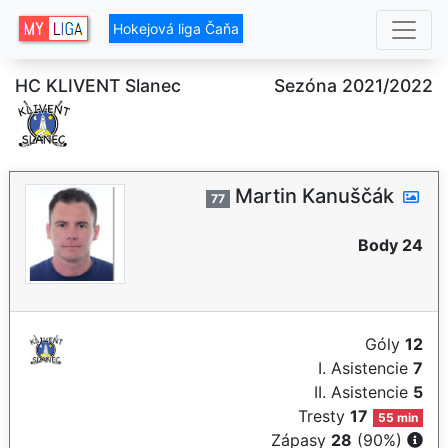
Hokejová liga Čaňa
HC KLIVENT Slanec
Sezóna 2021/2022
Martin Kanuščák
77
Body 24
Góly
12
I. Asistencie
7
II. Asistencie
5
Tresty
17
55 min
Zápasy
28
(90%)