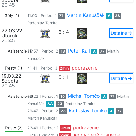
Sobota
20:45
Martin Kanuščák
Góly (1)
11:03
I Period: 1
77
A
23
Radoslav Tomko
22.03.22
6
:
4
Detailne
Utorok
20:45
Peter Kall
I. Asistencie (1)
25:57
I Period: 2
18
A
77
Martin
Kanuščák
podrazenie
Tresty (1)
41:41
I Period: 3
2min
19.03.22
5
:
1
Detailne
Sobota
20:45
Michal Tomčo
I. Asistencie (2)
06:22
I Period: 1
10
A
77
Martin
Kanuščák
AA
23
Radoslav Tomko
Radoslav Tomko
29:47
I Period: 2
23
A
77
Martin Kanuščák
podrazenie
Tresty (2)
23:49
I Period: 2
2min
nedovolené bránenie
36:10
I Period: 3
2min