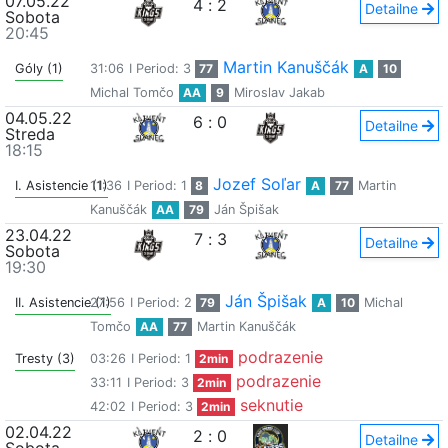
07.05.22
4
:
2
Detailne
Sobota
20:45
Martin Kanuščák
Góly (1)
31:06
I Period: 3
77
A
10
Michal Tomčo
AA
9
Miroslav Jakab
04.05.22
6
:
0
Detailne
Streda
18:15
Jozef Soľar
I. Asistencie (1)
11:36
I Period: 1
8
A
77
Martin
Kanuščák
AA
79
Ján Špišak
23.04.22
7
:
3
Detailne
Sobota
19:30
Ján Špišak
II. Asistencie (1)
27:56
I Period: 2
79
A
10
Michal
Tomčo
AA
77
Martin Kanuščák
podrazenie
Tresty (3)
03:26
I Period: 1
2min
podrazenie
33:11
I Period: 3
2min
seknutie
42:02
I Period: 3
2min
02.04.22
2
:
0
Detailne