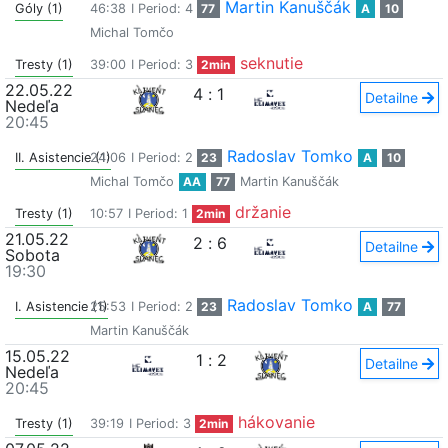
Martin Kanuščák
Góly (1)
46:38
I Period: 4
77
A
10
Michal Tomčo
seknutie
Tresty (1)
39:00
I Period: 3
2min
22.05.22
4
:
1
Detailne
Nedeľa
20:45
Radoslav Tomko
II. Asistencie (1)
24:06
I Period: 2
23
A
10
Michal Tomčo
AA
77
Martin Kanuščák
držanie
Tresty (1)
10:57
I Period: 1
2min
21.05.22
2
:
6
Detailne
Sobota
19:30
Radoslav Tomko
I. Asistencie (1)
25:53
I Period: 2
23
A
77
Martin Kanuščák
15.05.22
1
:
2
Detailne
Nedeľa
20:45
hákovanie
Tresty (1)
39:19
I Period: 3
2min