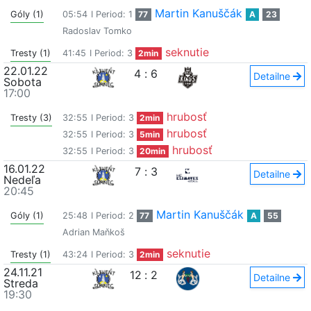
Martin Kanuščák
Góly (1)
05:54
I Period: 1
77
A
23
Radoslav Tomko
seknutie
Tresty (1)
41:45
I Period: 3
2min
22.01.22
4
:
6
Detailne
Sobota
17:00
hrubosť
Tresty (3)
32:55
I Period: 3
2min
hrubosť
32:55
I Period: 3
5min
hrubosť
32:55
I Period: 3
20min
16.01.22
7
:
3
Detailne
Nedeľa
20:45
Martin Kanuščák
Góly (1)
25:48
I Period: 2
77
A
55
Adrian Maňkoš
seknutie
Tresty (1)
43:24
I Period: 3
2min
24.11.21
12
:
2
Detailne
Streda
19:30