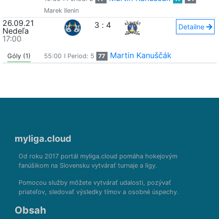
Marek Ilenin
26.09.21
3
:
4
Detailne
Nedeľa
17:00
Martin Kanuščák
Góly (1)
55:00
I Period: 5
77
myliga.cloud
Od roku 2017 portál myliga.cloud pomáha hokejovým
fanúšikom na Slovensku vytvárať turnaje a ligy.
Pomocou služby môžete vytvárať udalosti, pozývať
priateľov, sledovať výsledky tímov a osobné úspechy.
Obsah