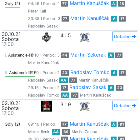
Martin Kanuščák
Góly (2)
04:46
I Period: 1
77
A
18
Peter Kall
Martin Kanuščák
33:35
I Period: 3
77
A
17
Radoslav Sasak
30.10.21
4
:
5
Detailne
Sobota
17:00
Martin Sekerak
I. Asistencie (1)
40:10
I Period: 3
44
A
77
Martin Kanuščák
Radoslav Tomko
II. Asistencie (2)
18:20
I Period: 2
23
A
17
Radoslav Sasak
AA
77
Martin Kanuščák
Radoslav Sasak
29:15
I Period: 2
17
A
23
Radoslav Tomko
AA
77
Martin Kanuščák
02.10.21
3
:
9
Detailne
Sobota
17:00
Martin Kanuščák
Góly (2)
09:40
I Period: 1
77
A
91
Marek Ilenin
AA
69
Martin Zalepa
Martin Kanuščák
19:30
I Period: 2
77
A
91