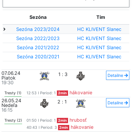
Sezóna
Tím
Sezóna 2023/2024
HC KLIVENT Slanec
Sezóna 2022/2023
HC KLIVENT Slanec
Sezóna 2021/2022
HC KLIVENT Slanec
Sezóna 2020/2021
HC KLIVENT Slanec
07.06.24
1
:
3
Detailne
Piatok
19:30
hákovanie
Tresty (1)
12:53
I Period: 1
2min
26.05.24
2
:
1
Detailne
Nedeľa
16:15
hrubosť
Tresty (2)
01:50
I Period: 1
2min
hákovanie
40:43
I Period: 3
2min