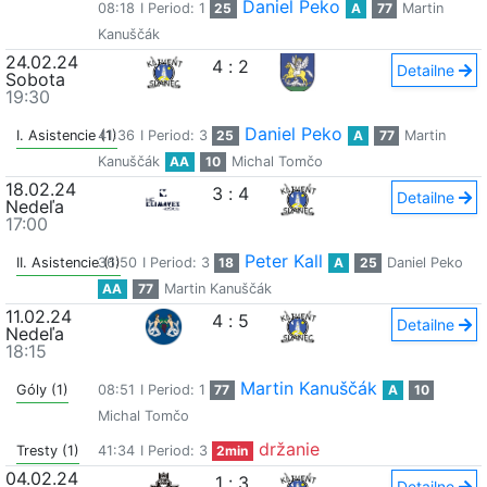
Daniel Peko
08:18
I Period: 1
25
A
77
Martin
Kanuščák
24.02.24
4
:
2
Detailne
Sobota
19:30
Daniel Peko
I. Asistencie (1)
41:36
I Period: 3
25
A
77
Martin
Kanuščák
AA
10
Michal Tomčo
18.02.24
3
:
4
Detailne
Nedeľa
17:00
Peter Kall
II. Asistencie (1)
36:50
I Period: 3
18
A
25
Daniel Peko
AA
77
Martin Kanuščák
11.02.24
4
:
5
Detailne
Nedeľa
18:15
Martin Kanuščák
Góly (1)
08:51
I Period: 1
77
A
10
Michal Tomčo
držanie
Tresty (1)
41:34
I Period: 3
2min
04.02.24
1
:
3
Detailne