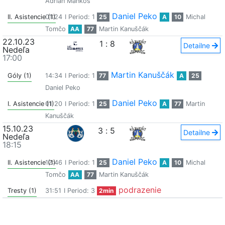
Adrian Maňkoš
Daniel Peko
II. Asistencie (1)
01:24
I Period: 1
25
A
10
Michal
Tomčo
AA
77
Martin Kanuščák
22.10.23
1
:
8
Detailne
Nedeľa
17:00
Martin Kanuščák
Góly (1)
14:34
I Period: 1
77
A
25
Daniel Peko
Daniel Peko
I. Asistencie (1)
01:20
I Period: 1
25
A
77
Martin
Kanuščák
15.10.23
3
:
5
Detailne
Nedeľa
18:15
Daniel Peko
II. Asistencie (1)
12:46
I Period: 1
25
A
10
Michal
Tomčo
AA
77
Martin Kanuščák
podrazenie
Tresty (1)
31:51
I Period: 3
2min