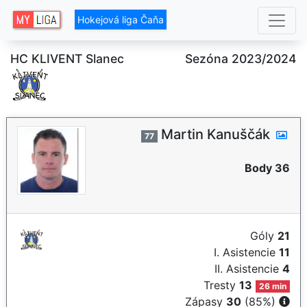
Hokejová liga Čaňa
HC KLIVENT Slanec
Sezóna 2023/2024
Martin Kanuščák
77
Body 36
Góly
21
I. Asistencie
11
II. Asistencie
4
Tresty
13
26 min
Zápasy
30
(85%)