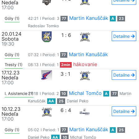
Nedeľa
17:00
Martin Kanuščák
Góly (1)
42:21
I Period: 3
77
A
23
Radoslav Tomko
20.01.24
1
:
6
Detailne
Sobota
19:30
Martin Kanuščák
Góly (1)
07:32
I Period: 1
77
hákovanie
Tresty (1)
08:13
I Period: 1
2min
17.12.23
3
:
1
Detailne
Nedeľa
17:00
Michal Tomčo
I. Asistencie (1)
27:18
I Period: 2
10
A
77
Martin
Kanuščák
AA
25
Daniel Peko
10.12.23
6
:
4
Detailne
Nedeľa
17:00
Martin Kanuščák
Góly (1)
05:02
I Period: 1
77
A
25
Daniel Peko
AA
10
Michal Tomčo