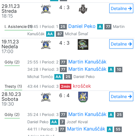
29.11.23
4
:
3
Detailne
Streda
18:15
Daniel Peko
I. Asistencie (1)
09:45
I Period: 1
25
A
77
Martin
Kanuščák
AA
87
Michal Šimaľ
19.11.23
4
:
3
Detailne
Nedeľa
17:00
Martin Kanuščák
Góly (2)
25:55
I Period: 2
77
Martin Kanuščák
34:28
I Period: 3
77
A
10
Michal Tomčo
AA
25
Daniel Peko
krošček
Tresty (1)
43:44
I Period: 3
2min
28.10.23
6
:
4
Detailne
Sobota
19:30
Martin Kanuščák
Góly (2)
35:24
I Period: 3
77
A
25
Daniel Peko
AA
7
Jozef Koval
Martin Kanuščák
44:11
I Period: 3
77
A
55