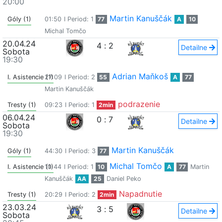
20:00
Martin Kanuščák
Góly (1)
01:50
I Period: 1
77
A
10
Michal Tomčo
20.04.24
4
:
2
Detailne
Sobota
19:30
Adrian Maňkoš
I. Asistencie (1)
27:09
I Period: 2
55
A
77
Martin Kanuščák
podrazenie
Tresty (1)
09:23
I Period: 1
2min
06.04.24
0
:
7
Detailne
Sobota
19:30
Martin Kanuščák
Góly (1)
44:30
I Period: 3
77
Michal Tomčo
I. Asistencie (1)
10:44
I Period: 1
10
A
77
Martin
Kanuščák
AA
25
Daniel Peko
Napadnutie
Tresty (1)
20:29
I Period: 2
2min
23.03.24
3
:
5
Detailne
Sobota