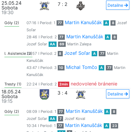
25.05.24
7
:
2
Detailne
Sobota
19:30
Martin Kanuščák
Góly (2)
07:16
I Period: 1
77
A
8
Jozef
Soľar
Martin Kanuščák
28:46
I Period: 2
77
A
8
Jozef Soľar
AA
69
Martin Zalepa
Jozef Soľar
I. Asistencie (2)
24:57
I Period: 2
8
A
77
Martin
Kanuščák
Michal Tomčo
43:47
I Period: 3
10
A
77
Martin
Kanuščák
nedovolené bránenie
Tresty (1)
22:24
I Period: 2
2min
18.05.24
3
:
4
Detailne
Sobota
19:15
Martin Kanuščák
Góly (2)
08:09
I Period: 1
77
A
8
Jozef Soľar
AA
7
Jozef Koval
Martin Kanuščák
10:34
I Period: 1
77
A
23