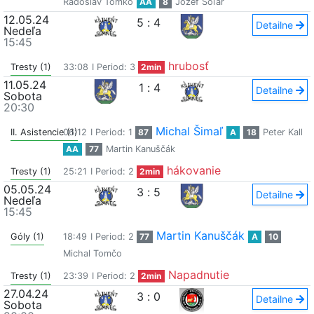
Radoslav Tomko
AA
8
Jozef Soľar
12.05.24
5
:
4
Detailne
Nedeľa
15:45
hrubosť
Tresty (1)
33:08
I Period: 3
2min
11.05.24
1
:
4
Detailne
Sobota
20:30
Michal Šimaľ
II. Asistencie (1)
06:12
I Period: 1
87
A
18
Peter Kall
AA
77
Martin Kanuščák
hákovanie
Tresty (1)
25:21
I Period: 2
2min
05.05.24
3
:
5
Detailne
Nedeľa
15:45
Martin Kanuščák
Góly (1)
18:49
I Period: 2
77
A
10
Michal Tomčo
Napadnutie
Tresty (1)
23:39
I Period: 2
2min
27.04.24
3
:
0
Detailne
Sobota