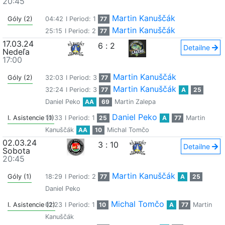
20:45
Martin Kanuščák
Góly (2)
04:42
I Period: 1
77
Martin Kanuščák
25:15
I Period: 2
77
17.03.24
6
:
2
Detailne
Nedeľa
17:00
Martin Kanuščák
Góly (2)
32:03
I Period: 3
77
Martin Kanuščák
32:24
I Period: 3
77
A
25
Daniel Peko
AA
69
Martin Zalepa
Daniel Peko
I. Asistencie (1)
10:33
I Period: 1
25
A
77
Martin
Kanuščák
AA
10
Michal Tomčo
02.03.24
3
:
10
Detailne
Sobota
20:45
Martin Kanuščák
Góly (1)
18:29
I Period: 2
77
A
25
Daniel Peko
Michal Tomčo
I. Asistencie (2)
01:23
I Period: 1
10
A
77
Martin
Kanuščák