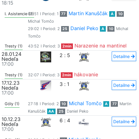
18:15
Martin Kanuščák
I. Asistencie (2)
08:51
I Period: 1
77
A
10
Michal Tomčo
Daniel Peko
29:02
I Period: 2
25
A
10
Michal
Tomčo
Narazenie na mantinel
Tresty (1)
43:52
I Period: 3
2min
28.01.24
2
:
5
Detailne
Nedeľa
17:00
hákovanie
Tresty (1)
32:07
I Period: 3
2min
17.12.23
3
:
1
Detailne
Nedeľa
17:00
Michal Tomčo
Góly (1)
27:18
I Period: 2
10
A
77
Martin
Kanuščák
AA
25
Daniel Peko
10.12.23
6
:
4
Detailne
Nedeľa
17:00