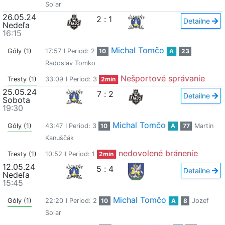
Soľar
26.05.24
2
:
1
Detailne
Nedeľa
16:15
Michal Tomčo
Góly (1)
17:57
I Period: 2
10
A
23
Radoslav Tomko
Nešportové správanie
Tresty (1)
33:09
I Period: 3
2min
25.05.24
7
:
2
Detailne
Sobota
19:30
Michal Tomčo
Góly (1)
43:47
I Period: 3
10
A
77
Martin
Kanuščák
nedovolené bránenie
Tresty (1)
10:52
I Period: 1
2min
12.05.24
5
:
4
Detailne
Nedeľa
15:45
Michal Tomčo
Góly (1)
22:20
I Period: 2
10
A
8
Jozef
Soľar