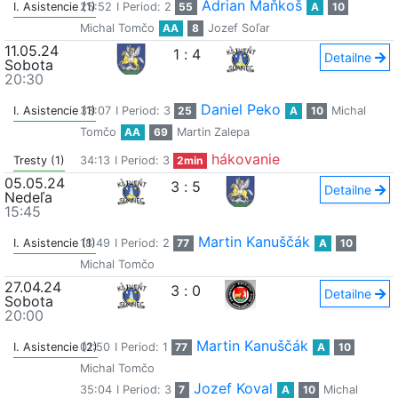
Adrian Maňkoš
I. Asistencie (1)
25:52
I Period: 2
55
A
10
Michal Tomčo
AA
8
Jozef Soľar
11.05.24
1
:
4
Detailne
Sobota
20:30
Daniel Peko
I. Asistencie (1)
33:07
I Period: 3
25
A
10
Michal
Tomčo
AA
69
Martin Zalepa
hákovanie
Tresty (1)
34:13
I Period: 3
2min
05.05.24
3
:
5
Detailne
Nedeľa
15:45
Martin Kanuščák
I. Asistencie (1)
18:49
I Period: 2
77
A
10
Michal Tomčo
27.04.24
3
:
0
Detailne
Sobota
20:00
Martin Kanuščák
I. Asistencie (2)
01:50
I Period: 1
77
A
10
Michal Tomčo
Jozef Koval
35:04
I Period: 3
7
A
10
Michal