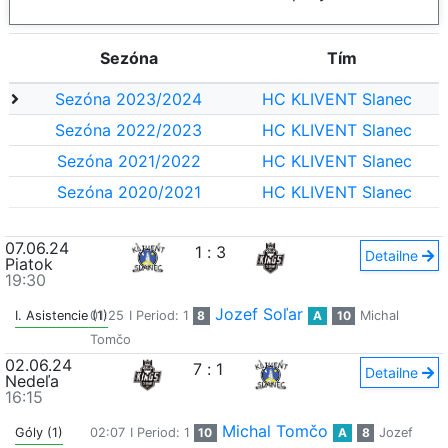
Sezóna
Tím
Sezóna 2023/2024
HC KLIVENT Slanec
Sezóna 2022/2023
HC KLIVENT Slanec
Sezóna 2021/2022
HC KLIVENT Slanec
Sezóna 2020/2021
HC KLIVENT Slanec
07.06.24
1
:
3
Detailne
Piatok
19:30
Jozef Soľar
I. Asistencie (1)
01:25
I Period: 1
8
A
10
Michal
Tomčo
02.06.24
7
:
1
Detailne
Nedeľa
16:15
Michal Tomčo
Góly (1)
02:07
I Period: 1
10
A
8
Jozef