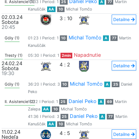
Daniel Peko
II. Asistencie (1)
10:33
I Period: 1
25
A
77
Martin
Kanuščák
AA
10
Michal Tomčo
02.03.24
3
:
10
Detailne
Sobota
20:45
Michal Tomčo
Góly (1)
01:23
I Period: 1
10
A
77
Martin
Kanuščák
Napadnutie
Tresty (1)
05:30
I Period: 1
2min
24.02.24
4
:
2
Detailne
Sobota
19:30
Michal Tomčo
Góly (1)
36:20
I Period: 3
10
A
25
Daniel
Peko
Daniel Peko
II. Asistencie (2)
11:22
I Period: 1
25
A
69
Martin
Zalepa
AA
10
Michal Tomčo
Daniel Peko
41:36
I Period: 3
25
A
77
Martin
Kanuščák
AA
10
Michal Tomčo
11.02.24
4
:
5
Detailne
Nedeľa