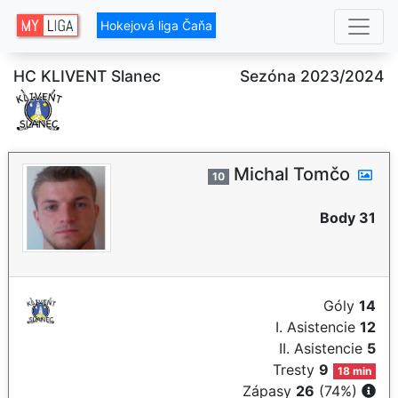
Hokejová liga Čaňa
HC KLIVENT Slanec
Sezóna 2023/2024
Michal Tomčo
10
Body 31
Góly
14
I. Asistencie
12
II. Asistencie
5
Tresty
9
18 min
Zápasy
26
(74%)