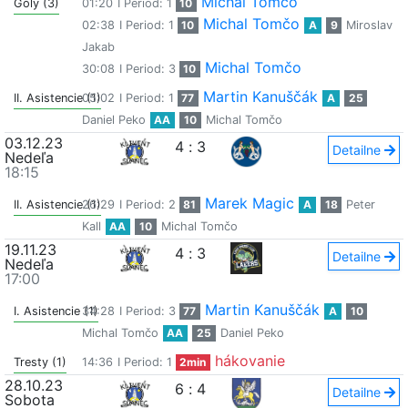
Michal Tomčo
Góly (3)
01:20
I Period: 1
10
Michal Tomčo
02:38
I Period: 1
10
A
9
Miroslav
Jakab
Michal Tomčo
30:08
I Period: 3
10
Martin Kanuščák
II. Asistencie (1)
05:02
I Period: 1
77
A
25
Daniel Peko
AA
10
Michal Tomčo
03.12.23
4
:
3
Detailne
Nedeľa
18:15
Marek Magic
II. Asistencie (1)
26:29
I Period: 2
81
A
18
Peter
Kall
AA
10
Michal Tomčo
19.11.23
4
:
3
Detailne
Nedeľa
17:00
Martin Kanuščák
I. Asistencie (1)
34:28
I Period: 3
77
A
10
Michal Tomčo
AA
25
Daniel Peko
hákovanie
Tresty (1)
14:36
I Period: 1
2min
28.10.23
6
:
4
Detailne
Sobota