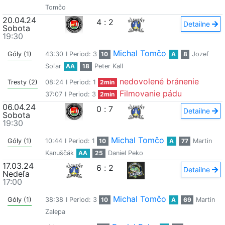
Tomčo
20.04.24
4
:
2
Detailne
Sobota
19:30
Michal Tomčo
Góly (1)
43:30
I Period: 3
10
A
8
Jozef
Soľar
AA
18
Peter Kall
nedovolené bránenie
Tresty (2)
08:24
I Period: 1
2min
Filmovanie pádu
37:07
I Period: 3
2min
06.04.24
0
:
7
Detailne
Sobota
19:30
Michal Tomčo
Góly (1)
10:44
I Period: 1
10
A
77
Martin
Kanuščák
AA
25
Daniel Peko
17.03.24
6
:
2
Detailne
Nedeľa
17:00
Michal Tomčo
Góly (1)
38:38
I Period: 3
10
A
69
Martin
Zalepa