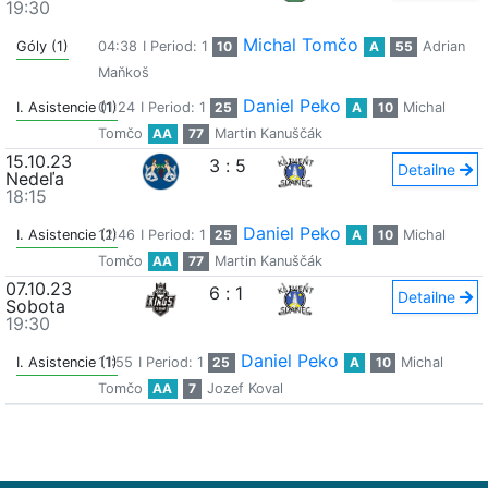
19:30
Michal Tomčo
Góly (1)
04:38
I Period: 1
10
A
55
Adrian
Maňkoš
Daniel Peko
I. Asistencie (1)
01:24
I Period: 1
25
A
10
Michal
Tomčo
AA
77
Martin Kanuščák
15.10.23
3
:
5
Detailne
Nedeľa
18:15
Daniel Peko
I. Asistencie (1)
12:46
I Period: 1
25
A
10
Michal
Tomčo
AA
77
Martin Kanuščák
07.10.23
6
:
1
Detailne
Sobota
19:30
Daniel Peko
I. Asistencie (1)
11:55
I Period: 1
25
A
10
Michal
Tomčo
AA
7
Jozef Koval