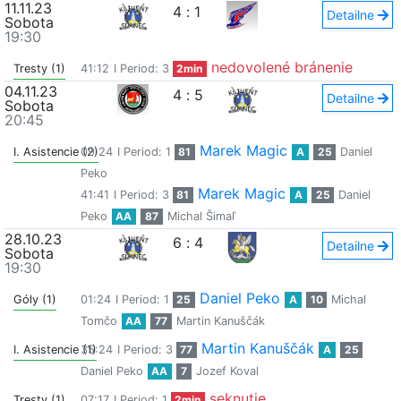
11.11.23
4
:
1
Detailne
Sobota
19:30
nedovolené bránenie
Tresty (1)
41:12
I Period: 3
2min
04.11.23
4
:
5
Detailne
Sobota
20:45
Marek Magic
I. Asistencie (2)
09:24
I Period: 1
81
A
25
Daniel
Peko
Marek Magic
41:41
I Period: 3
81
A
25
Daniel
Peko
AA
87
Michal Šimaľ
28.10.23
6
:
4
Detailne
Sobota
19:30
Daniel Peko
Góly (1)
01:24
I Period: 1
25
A
10
Michal
Tomčo
AA
77
Martin Kanuščák
Martin Kanuščák
I. Asistencie (1)
35:24
I Period: 3
77
A
25
Daniel Peko
AA
7
Jozef Koval
seknutie
Tresty (1)
07:17
I Period: 1
2min