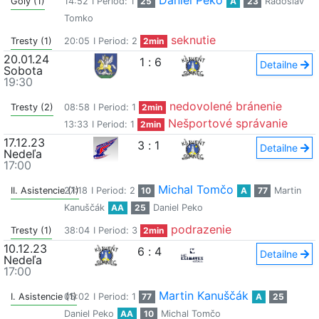
Daniel Peko
Góly (1)
14:52
I Period: 1
25
A
23
Radoslav
Tomko
seknutie
Tresty (1)
20:05
I Period: 2
2min
20.01.24
1
:
6
Detailne
Sobota
19:30
nedovolené bránenie
Tresty (2)
08:58
I Period: 1
2min
Nešportové správanie
13:33
I Period: 1
2min
17.12.23
3
:
1
Detailne
Nedeľa
17:00
Michal Tomčo
II. Asistencie (1)
27:18
I Period: 2
10
A
77
Martin
Kanuščák
AA
25
Daniel Peko
podrazenie
Tresty (1)
38:04
I Period: 3
2min
10.12.23
6
:
4
Detailne
Nedeľa
17:00
Martin Kanuščák
I. Asistencie (1)
05:02
I Period: 1
77
A
25
Daniel Peko
AA
10
Michal Tomčo