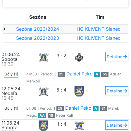
Sezóna
Tím
Sezóna 2023/2024
HC KLIVENT Slanec
Sezóna 2022/2023
HC KLIVENT Slanec
01.06.24
3
:
2
Detailne
Sobota
19:30
Daniel Peko
Góly (1)
44:30
I Period: 3
25
A
55
Adrian
Maňkoš
12.05.24
5
:
4
Detailne
Nedeľa
15:45
Daniel Peko
Góly (1)
01:08
I Period: 1
25
A
81
Marek
Magic
AA
18
Peter Kall
11.05.24
1
:
4
Detailne
Sobota