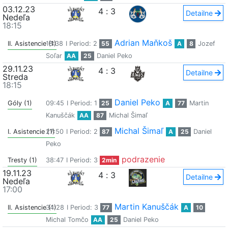
03.12.23
4
:
3
Detailne
Nedeľa
18:15
Adrian Maňkoš
II. Asistencie (1)
18:38
I Period: 2
55
A
8
Jozef
Soľar
AA
25
Daniel Peko
29.11.23
4
:
3
Detailne
Streda
18:15
Daniel Peko
Góly (1)
09:45
I Period: 1
25
A
77
Martin
Kanuščák
AA
87
Michal Šimaľ
Michal Šimaľ
I. Asistencie (1)
27:50
I Period: 2
87
A
25
Daniel
Peko
podrazenie
Tresty (1)
38:47
I Period: 3
2min
19.11.23
4
:
3
Detailne
Nedeľa
17:00
Martin Kanuščák
II. Asistencie (1)
34:28
I Period: 3
77
A
10
Michal Tomčo
AA
25
Daniel Peko