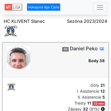
Hokejová liga Čaňa
HC KLIVENT Slanec
Sezóna 2023/2024
Daniel Peko
25
Body 38
Góly
21
I. Asistencie
12
II. Asistencie
5
Tresty
11
22 min
Zápasy
32
(91%)