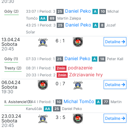
20:30
Daniel Peko
Góly (2)
33:07
I Period: 3
25
A
10
Michal
Tomčo
AA
69
Martin Zalepa
Daniel Peko
43:25
I Period: 3
25
A
8
Jozef
Soľar
13.04.24
6
:
1
Detailne
Sobota
20:45
Daniel Peko
Góly (1)
07:33
I Period: 1
25
A
18
Peter Kall
podrazenie
Tresty (2)
08:31
I Period: 1
2min
Zdrziavanie hry
20:33
I Period: 2
2min
06.04.24
0
:
7
Detailne
Sobota
19:30
Michal Tomčo
II. Asistencie (1)
10:44
I Period: 1
10
A
77
Martin
Kanuščák
AA
25
Daniel Peko
23.03.24
3
:
5
Detailne
Sobota
20:45