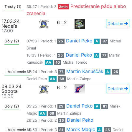
Predstieranie pádu alebo
Tresty (1)
35:27
I Period: 3
2min
zranenia
17.03.24
6
:
2
Detailne
Nedeľa
17:00
Daniel Peko
Góly (2)
07:58
I Period: 1
25
A
87
Michal
Šimaľ
Daniel Peko
10:33
I Period: 1
25
A
77
Martin
Kanuščák
AA
10
Michal Tomčo
Martin Kanuščák
I. Asistencie (1)
32:24
I Period: 3
77
A
25
Daniel Peko
AA
69
Martin Zalepa
09.03.24
6
:
2
Detailne
Sobota
19:30
Daniel Peko
Góly (2)
05:25
I Period: 1
25
A
81
Marek
Magic
AA
69
Martin Zalepa
Daniel Peko
26:25
I Period: 2
25
Marek Magic
I. Asistencie (1)
39:59
I Period: 3
81
A
25
Daniel