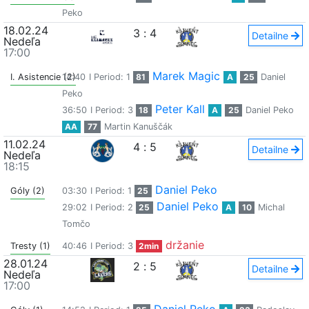
Peko
18.02.24
3
:
4
Detailne
Nedeľa
17:00
Marek Magic
I. Asistencie (2)
14:40
I Period: 1
81
A
25
Daniel
Peko
Peter Kall
36:50
I Period: 3
18
A
25
Daniel Peko
AA
77
Martin Kanuščák
11.02.24
4
:
5
Detailne
Nedeľa
18:15
Daniel Peko
Góly (2)
03:30
I Period: 1
25
Daniel Peko
29:02
I Period: 2
25
A
10
Michal
Tomčo
držanie
Tresty (1)
40:46
I Period: 3
2min
28.01.24
2
:
5
Detailne
Nedeľa
17:00