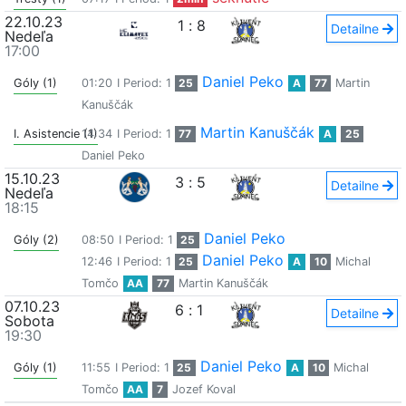
22.10.23
1
:
8
Detailne
Nedeľa
17:00
Daniel Peko
Góly (1)
01:20
I Period: 1
25
A
77
Martin
Kanuščák
Martin Kanuščák
I. Asistencie (1)
14:34
I Period: 1
77
A
25
Daniel Peko
15.10.23
3
:
5
Detailne
Nedeľa
18:15
Daniel Peko
Góly (2)
08:50
I Period: 1
25
Daniel Peko
12:46
I Period: 1
25
A
10
Michal
Tomčo
AA
77
Martin Kanuščák
07.10.23
6
:
1
Detailne
Sobota
19:30
Daniel Peko
Góly (1)
11:55
I Period: 1
25
A
10
Michal
Tomčo
AA
7
Jozef Koval