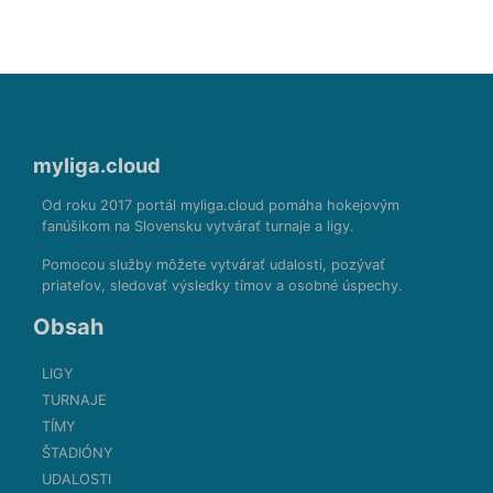
myliga.cloud
Od roku 2017 portál myliga.cloud pomáha hokejovým
fanúšikom na Slovensku vytvárať turnaje a ligy.
Pomocou služby môžete vytvárať udalosti, pozývať
priateľov, sledovať výsledky tímov a osobné úspechy.
Obsah
LIGY
TURNAJE
TÍMY
ŠTADIÓNY
UDALOSTI