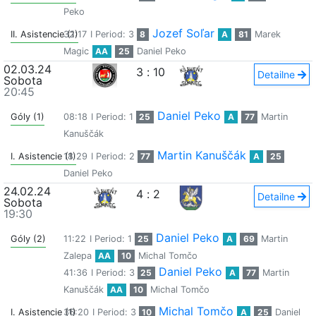
Peko
Jozef Soľar
II. Asistencie (1)
32:17
I Period: 3
8
A
81
Marek
Magic
AA
25
Daniel Peko
02.03.24
3
:
10
Detailne
Sobota
20:45
Daniel Peko
Góly (1)
08:18
I Period: 1
25
A
77
Martin
Kanuščák
Martin Kanuščák
I. Asistencie (1)
18:29
I Period: 2
77
A
25
Daniel Peko
24.02.24
4
:
2
Detailne
Sobota
19:30
Daniel Peko
Góly (2)
11:22
I Period: 1
25
A
69
Martin
Zalepa
AA
10
Michal Tomčo
Daniel Peko
41:36
I Period: 3
25
A
77
Martin
Kanuščák
AA
10
Michal Tomčo
Michal Tomčo
I. Asistencie (1)
36:20
I Period: 3
10
A
25
Daniel