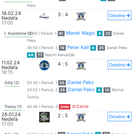
Peko
18.02.24
3
:
4
Detailne
Nedeľa
17:00
Marek Magic
I. Asistencie (2)
14:40
I Period: 1
81
A
25
Daniel
Peko
Peter Kall
36:50
I Period: 3
18
A
25
Daniel Peko
AA
77
Martin Kanuščák
11.02.24
4
:
5
Detailne
Nedeľa
18:15
Daniel Peko
Góly (2)
03:30
I Period: 1
25
Daniel Peko
29:02
I Period: 2
25
A
10
Michal
Tomčo
držanie
Tresty (1)
40:46
I Period: 3
2min
28.01.24
2
:
5
Detailne
Nedeľa
17:00