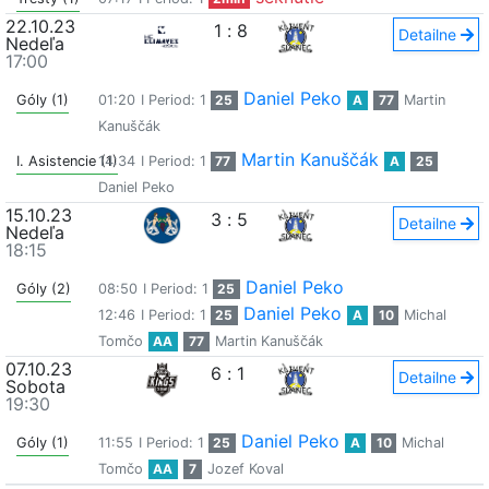
22.10.23
1
:
8
Detailne
Nedeľa
17:00
Daniel Peko
Góly (1)
01:20
I Period: 1
25
A
77
Martin
Kanuščák
Martin Kanuščák
I. Asistencie (1)
14:34
I Period: 1
77
A
25
Daniel Peko
15.10.23
3
:
5
Detailne
Nedeľa
18:15
Daniel Peko
Góly (2)
08:50
I Period: 1
25
Daniel Peko
12:46
I Period: 1
25
A
10
Michal
Tomčo
AA
77
Martin Kanuščák
07.10.23
6
:
1
Detailne
Sobota
19:30
Daniel Peko
Góly (1)
11:55
I Period: 1
25
A
10
Michal
Tomčo
AA
7
Jozef Koval