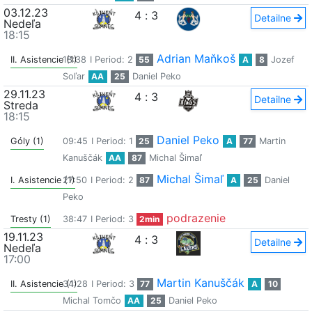
03.12.23
4
:
3
Detailne
Nedeľa
18:15
Adrian Maňkoš
II. Asistencie (1)
18:38
I Period: 2
55
A
8
Jozef
Soľar
AA
25
Daniel Peko
29.11.23
4
:
3
Detailne
Streda
18:15
Daniel Peko
Góly (1)
09:45
I Period: 1
25
A
77
Martin
Kanuščák
AA
87
Michal Šimaľ
Michal Šimaľ
I. Asistencie (1)
27:50
I Period: 2
87
A
25
Daniel
Peko
podrazenie
Tresty (1)
38:47
I Period: 3
2min
19.11.23
4
:
3
Detailne
Nedeľa
17:00
Martin Kanuščák
II. Asistencie (1)
34:28
I Period: 3
77
A
10
Michal Tomčo
AA
25
Daniel Peko