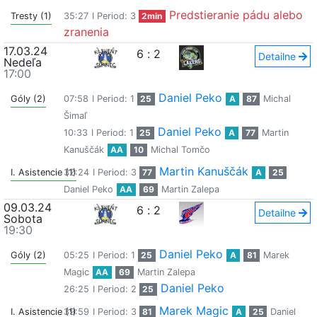
Predstieranie pádu alebo
Tresty (1)
35:27
I Period: 3
2min
zranenia
17.03.24
6
:
2
Detailne
Nedeľa
17:00
Daniel Peko
Góly (2)
07:58
I Period: 1
25
A
87
Michal
Šimaľ
Daniel Peko
10:33
I Period: 1
25
A
77
Martin
Kanuščák
AA
10
Michal Tomčo
Martin Kanuščák
I. Asistencie (1)
32:24
I Period: 3
77
A
25
Daniel Peko
AA
69
Martin Zalepa
09.03.24
6
:
2
Detailne
Sobota
19:30
Daniel Peko
Góly (2)
05:25
I Period: 1
25
A
81
Marek
Magic
AA
69
Martin Zalepa
Daniel Peko
26:25
I Period: 2
25
Marek Magic
I. Asistencie (1)
39:59
I Period: 3
81
A
25
Daniel