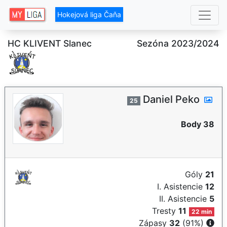
Hokejová liga Čaňa
HC KLIVENT Slanec
Sezóna 2023/2024
Daniel Peko
25
Body 38
Góly
21
I. Asistencie
12
II. Asistencie
5
Tresty
11
22 min
Zápasy
32
(91%)