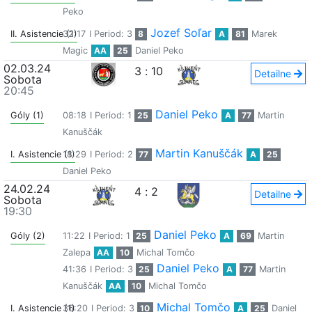
Peko
Jozef Soľar
II. Asistencie (1)
32:17
I Period: 3
8
A
81
Marek
Magic
AA
25
Daniel Peko
02.03.24
3
:
10
Detailne
Sobota
20:45
Daniel Peko
Góly (1)
08:18
I Period: 1
25
A
77
Martin
Kanuščák
Martin Kanuščák
I. Asistencie (1)
18:29
I Period: 2
77
A
25
Daniel Peko
24.02.24
4
:
2
Detailne
Sobota
19:30
Daniel Peko
Góly (2)
11:22
I Period: 1
25
A
69
Martin
Zalepa
AA
10
Michal Tomčo
Daniel Peko
41:36
I Period: 3
25
A
77
Martin
Kanuščák
AA
10
Michal Tomčo
Michal Tomčo
I. Asistencie (1)
36:20
I Period: 3
10
A
25
Daniel