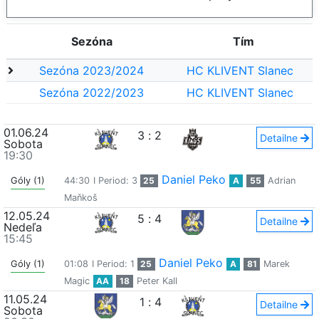
Sezóna
Tím
Sezóna 2023/2024
HC KLIVENT Slanec
Sezóna 2022/2023
HC KLIVENT Slanec
01.06.24
3
:
2
Detailne
Sobota
19:30
Daniel Peko
Góly (1)
44:30
I Period: 3
25
A
55
Adrian
Maňkoš
12.05.24
5
:
4
Detailne
Nedeľa
15:45
Daniel Peko
Góly (1)
01:08
I Period: 1
25
A
81
Marek
Magic
AA
18
Peter Kall
11.05.24
1
:
4
Detailne
Sobota