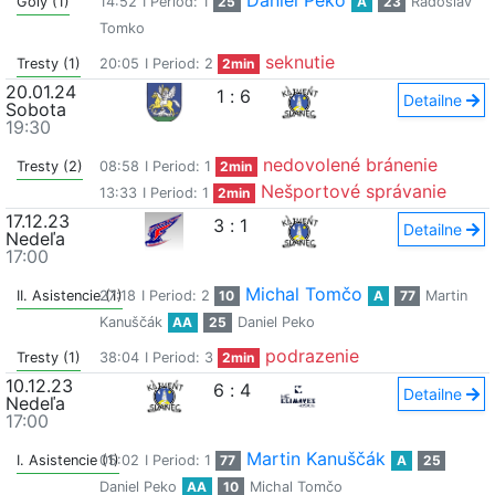
Daniel Peko
Góly (1)
14:52
I Period: 1
25
A
23
Radoslav
Tomko
seknutie
Tresty (1)
20:05
I Period: 2
2min
20.01.24
1
:
6
Detailne
Sobota
19:30
nedovolené bránenie
Tresty (2)
08:58
I Period: 1
2min
Nešportové správanie
13:33
I Period: 1
2min
17.12.23
3
:
1
Detailne
Nedeľa
17:00
Michal Tomčo
II. Asistencie (1)
27:18
I Period: 2
10
A
77
Martin
Kanuščák
AA
25
Daniel Peko
podrazenie
Tresty (1)
38:04
I Period: 3
2min
10.12.23
6
:
4
Detailne
Nedeľa
17:00
Martin Kanuščák
I. Asistencie (1)
05:02
I Period: 1
77
A
25
Daniel Peko
AA
10
Michal Tomčo