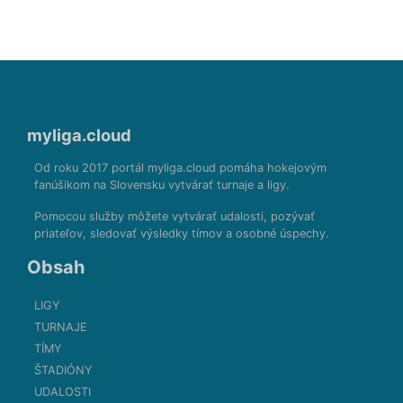
myliga.cloud
Od roku 2017 portál myliga.cloud pomáha hokejovým
fanúšikom na Slovensku vytvárať turnaje a ligy.
Pomocou služby môžete vytvárať udalosti, pozývať
priateľov, sledovať výsledky tímov a osobné úspechy.
Obsah
LIGY
TURNAJE
TÍMY
ŠTADIÓNY
UDALOSTI