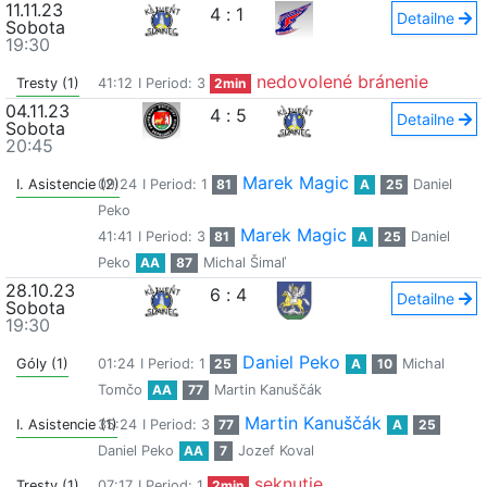
11.11.23
4
:
1
Detailne
Sobota
19:30
nedovolené bránenie
Tresty (1)
41:12
I Period: 3
2min
04.11.23
4
:
5
Detailne
Sobota
20:45
Marek Magic
I. Asistencie (2)
09:24
I Period: 1
81
A
25
Daniel
Peko
Marek Magic
41:41
I Period: 3
81
A
25
Daniel
Peko
AA
87
Michal Šimaľ
28.10.23
6
:
4
Detailne
Sobota
19:30
Daniel Peko
Góly (1)
01:24
I Period: 1
25
A
10
Michal
Tomčo
AA
77
Martin Kanuščák
Martin Kanuščák
I. Asistencie (1)
35:24
I Period: 3
77
A
25
Daniel Peko
AA
7
Jozef Koval
seknutie
Tresty (1)
07:17
I Period: 1
2min