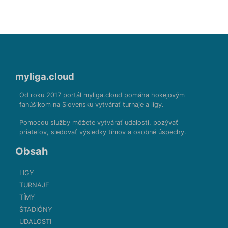
myliga.cloud
Od roku 2017 portál myliga.cloud pomáha hokejovým
fanúšikom na Slovensku vytvárať turnaje a ligy.
Pomocou služby môžete vytvárať udalosti, pozývať
priateľov, sledovať výsledky tímov a osobné úspechy.
Obsah
LIGY
TURNAJE
TÍMY
ŠTADIÓNY
UDALOSTI