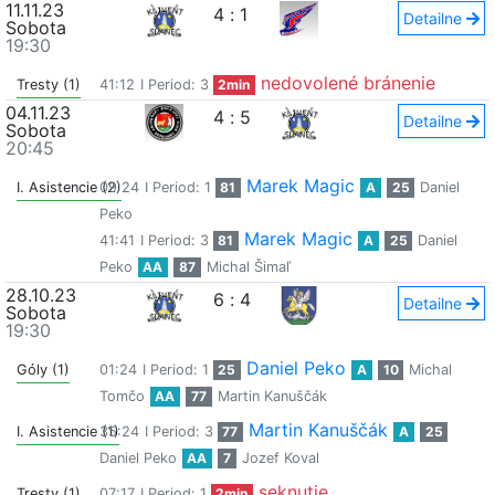
11.11.23
4
:
1
Detailne
Sobota
19:30
nedovolené bránenie
Tresty (1)
41:12
I Period: 3
2min
04.11.23
4
:
5
Detailne
Sobota
20:45
Marek Magic
I. Asistencie (2)
09:24
I Period: 1
81
A
25
Daniel
Peko
Marek Magic
41:41
I Period: 3
81
A
25
Daniel
Peko
AA
87
Michal Šimaľ
28.10.23
6
:
4
Detailne
Sobota
19:30
Daniel Peko
Góly (1)
01:24
I Period: 1
25
A
10
Michal
Tomčo
AA
77
Martin Kanuščák
Martin Kanuščák
I. Asistencie (1)
35:24
I Period: 3
77
A
25
Daniel Peko
AA
7
Jozef Koval
seknutie
Tresty (1)
07:17
I Period: 1
2min