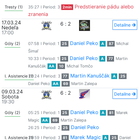
Predstieranie pádu alebo
Tresty (1)
35:27
I Period: 3
2min
zranenia
17.03.24
6
:
2
Detailne
Nedeľa
17:00
Daniel Peko
Góly (2)
07:58
I Period: 1
25
A
87
Michal
Šimaľ
Daniel Peko
10:33
I Period: 1
25
A
77
Martin
Kanuščák
AA
10
Michal Tomčo
Martin Kanuščák
I. Asistencie (1)
32:24
I Period: 3
77
A
25
Daniel Peko
AA
69
Martin Zalepa
09.03.24
6
:
2
Detailne
Sobota
19:30
Daniel Peko
Góly (2)
05:25
I Period: 1
25
A
81
Marek
Magic
AA
69
Martin Zalepa
Daniel Peko
26:25
I Period: 2
25
Marek Magic
I. Asistencie (1)
39:59
I Period: 3
81
A
25
Daniel