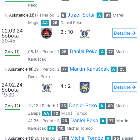
Peko
Jozef Soľar
II. Asistencie (1)
32:17
I Period: 3
8
A
81
Marek
Magic
AA
25
Daniel Peko
02.03.24
3
:
10
Detailne
Sobota
20:45
Daniel Peko
Góly (1)
08:18
I Period: 1
25
A
77
Martin
Kanuščák
Martin Kanuščák
I. Asistencie (1)
18:29
I Period: 2
77
A
25
Daniel Peko
24.02.24
4
:
2
Detailne
Sobota
19:30
Daniel Peko
Góly (2)
11:22
I Period: 1
25
A
69
Martin
Zalepa
AA
10
Michal Tomčo
Daniel Peko
41:36
I Period: 3
25
A
77
Martin
Kanuščák
AA
10
Michal Tomčo
Michal Tomčo
I. Asistencie (1)
36:20
I Period: 3
10
A
25
Daniel