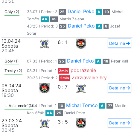
20:30
Daniel Peko
Góly (2)
33:07
I Period: 3
25
A
10
Michal
Tomčo
AA
69
Martin Zalepa
Daniel Peko
43:25
I Period: 3
25
A
8
Jozef
Soľar
13.04.24
6
:
1
Detailne
Sobota
20:45
Daniel Peko
Góly (1)
07:33
I Period: 1
25
A
18
Peter Kall
podrazenie
Tresty (2)
08:31
I Period: 1
2min
Zdrziavanie hry
20:33
I Period: 2
2min
06.04.24
0
:
7
Detailne
Sobota
19:30
Michal Tomčo
II. Asistencie (1)
10:44
I Period: 1
10
A
77
Martin
Kanuščák
AA
25
Daniel Peko
23.03.24
3
:
5
Detailne
Sobota
20:45