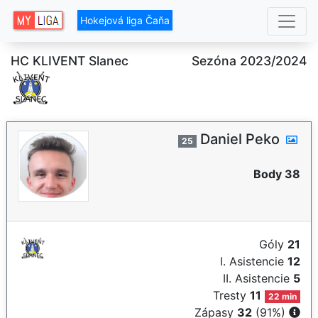
Hokejová liga Čaňa
HC KLIVENT Slanec
Sezóna 2023/2024
Daniel Peko
25
Body 38
Góly
21
I. Asistencie
12
II. Asistencie
5
Tresty
11
22 min
Zápasy
32
(91%)