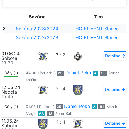
Sezóna
Tím
Sezóna 2023/2024
HC KLIVENT Slanec
Sezóna 2022/2023
HC KLIVENT Slanec
01.06.24
3
:
2
Detailne
Sobota
19:30
Daniel Peko
Góly (1)
44:30
I Period: 3
25
A
55
Adrian
Maňkoš
12.05.24
5
:
4
Detailne
Nedeľa
15:45
Daniel Peko
Góly (1)
01:08
I Period: 1
25
A
81
Marek
Magic
AA
18
Peter Kall
11.05.24
1
:
4
Detailne
Sobota