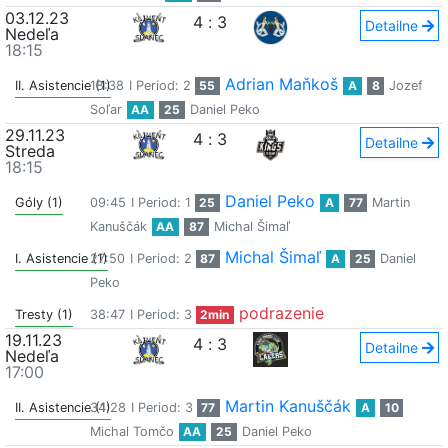
03.12.23
4
:
3
Detailne
Nedeľa
18:15
Adrian Maňkoš
II. Asistencie (1)
18:38
I Period: 2
55
A
8
Jozef
Soľar
AA
25
Daniel Peko
29.11.23
4
:
3
Detailne
Streda
18:15
Daniel Peko
Góly (1)
09:45
I Period: 1
25
A
77
Martin
Kanuščák
AA
87
Michal Šimaľ
Michal Šimaľ
I. Asistencie (1)
27:50
I Period: 2
87
A
25
Daniel
Peko
podrazenie
Tresty (1)
38:47
I Period: 3
2min
19.11.23
4
:
3
Detailne
Nedeľa
17:00
Martin Kanuščák
II. Asistencie (1)
34:28
I Period: 3
77
A
10
Michal Tomčo
AA
25
Daniel Peko