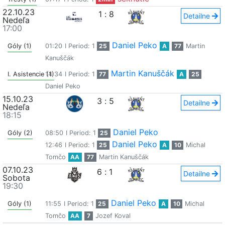
22.10.23
1
:
8
Detailne
Nedeľa
17:00
Daniel Peko
Góly (1)
01:20
I Period: 1
25
A
77
Martin
Kanuščák
Martin Kanuščák
I. Asistencie (1)
14:34
I Period: 1
77
A
25
Daniel Peko
15.10.23
3
:
5
Detailne
Nedeľa
18:15
Daniel Peko
Góly (2)
08:50
I Period: 1
25
Daniel Peko
12:46
I Period: 1
25
A
10
Michal
Tomčo
AA
77
Martin Kanuščák
07.10.23
6
:
1
Detailne
Sobota
19:30
Daniel Peko
Góly (1)
11:55
I Period: 1
25
A
10
Michal
Tomčo
AA
7
Jozef Koval