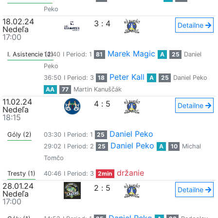
Peko
18.02.24
3
:
4
Detailne
Nedeľa
17:00
Marek Magic
I. Asistencie (2)
14:40
I Period: 1
81
A
25
Daniel
Peko
Peter Kall
36:50
I Period: 3
18
A
25
Daniel Peko
AA
77
Martin Kanuščák
11.02.24
4
:
5
Detailne
Nedeľa
18:15
Daniel Peko
Góly (2)
03:30
I Period: 1
25
Daniel Peko
29:02
I Period: 2
25
A
10
Michal
Tomčo
držanie
Tresty (1)
40:46
I Period: 3
2min
28.01.24
2
:
5
Detailne
Nedeľa
17:00