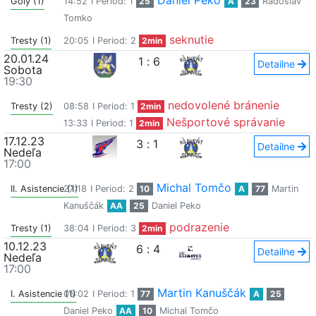
Daniel Peko
Góly (1)
14:52
I Period: 1
25
A
23
Radoslav
Tomko
seknutie
Tresty (1)
20:05
I Period: 2
2min
20.01.24
1
:
6
Detailne
Sobota
19:30
nedovolené bránenie
Tresty (2)
08:58
I Period: 1
2min
Nešportové správanie
13:33
I Period: 1
2min
17.12.23
3
:
1
Detailne
Nedeľa
17:00
Michal Tomčo
II. Asistencie (1)
27:18
I Period: 2
10
A
77
Martin
Kanuščák
AA
25
Daniel Peko
podrazenie
Tresty (1)
38:04
I Period: 3
2min
10.12.23
6
:
4
Detailne
Nedeľa
17:00
Martin Kanuščák
I. Asistencie (1)
05:02
I Period: 1
77
A
25
Daniel Peko
AA
10
Michal Tomčo