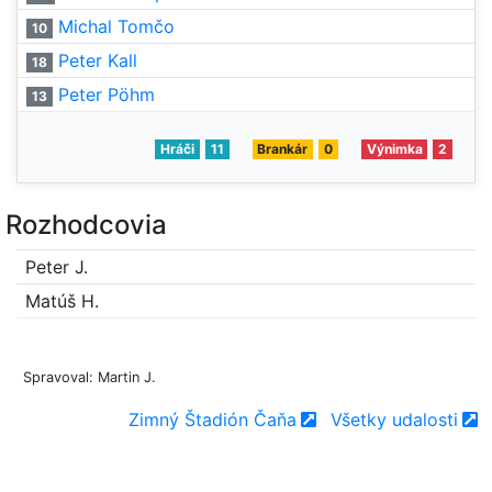
Michal Tomčo
10
Peter Kall
18
Peter Pöhm
13
Hráči
11
Brankár
0
Výnimka
2
Rozhodcovia
Peter J.
Matúš H.
Spravoval: Martin J.
Zimný Štadión Čaňa
Všetky udalosti