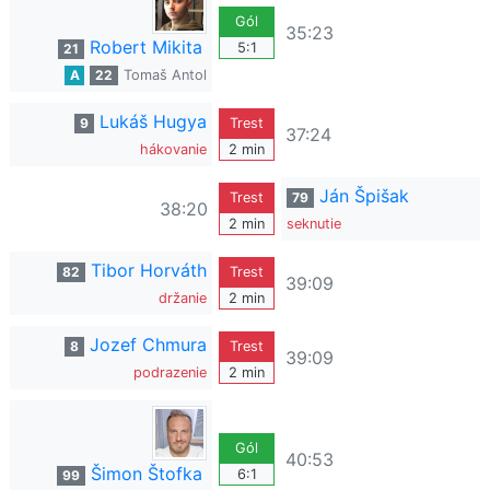
Gól
35:23
Robert Mikita
5:1
21
A
22
Tomaš Antol
Lukáš Hugya
9
Trest
37:24
hákovanie
2 min
Ján Špišak
Trest
79
38:20
2 min
seknutie
Tibor Horváth
82
Trest
39:09
držanie
2 min
Jozef Chmura
8
Trest
39:09
podrazenie
2 min
Gól
40:53
Šimon Štofka
6:1
99