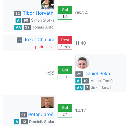
Gól
06:24
Tibor Horváth
82
1:0
A
99
Šimon Štofka
AA
22
Tomaš Antol
Jozef Chmura
8
Trest
11:40
podrazenie
2 min
Gól
11:55
Daniel Peko
25
1:1
A
10
Michal Tomčo
AA
7
Jozef Koval
Gól
14:17
Peter Jaroš
2:1
91
A
12
Dominik Stolár