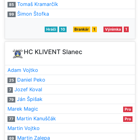
Tomaš Kramarčík
85
Šimon Štofka
99
Hráči
10
Brankár
1
Výnimka
1
HC KLIVENT Slanec
Adam Vojtko
Daniel Peko
25
Jozef Koval
7
Ján Špišak
79
Marek Magic
Pro
Martin Kanuščák
77
Pro
Martin Vojtko
Martin Zalepa
69