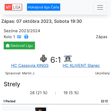
Hokejová liga Čaňa
Zápas: 07 októbra 2023, Sobota 19:30
Sezóna 2023/2024
Kolo
1
Zápas
Sledovať
Ligu
6
:
1
HC Cassovia KINGS
HC KLIVENT Slanec
Spravoval: Martin J.
Ukončený
Strely
28 (21 %)
:
19 (5 %)
1 Period
(2:1)