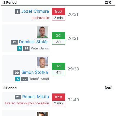
2 Period
(2:0)
Jozef Chmura
8
Trest
20:31
podrazenie
2 min
Gól
26:31
Dominik Stolár
3:1
12
A
91
Peter Jaroš
Gól
29:33
Šimon Štofka
4:1
99
A
22
Tomaš Antol
3 Period
(2:0)
Robert Mikita
21
Trest
32:40
Hra so zdvihnutou hokejkou
2 min