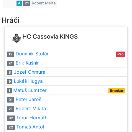
A
21
Robert Mikita
Hráči
HC Cassovia KINGS
Dominik Stolár
12
Pro
Erik Kušnír
74
Jozef Chmura
8
Lukáš Hugya
9
Matuš Lumtzer
1
Brankár
Peter Jaroš
91
Robert Mikita
21
Tibor Horváth
82
Tomaš Antol
22