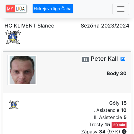
Hokejová liga Čaňa
HC KLIVENT Slanec
Sezóna 2023/2024
Peter Kall
18
Body 30
Góly
15
I. Asistencie
10
II. Asistencie
5
Tresty
15
29 min
Zápasy
34
(97%)