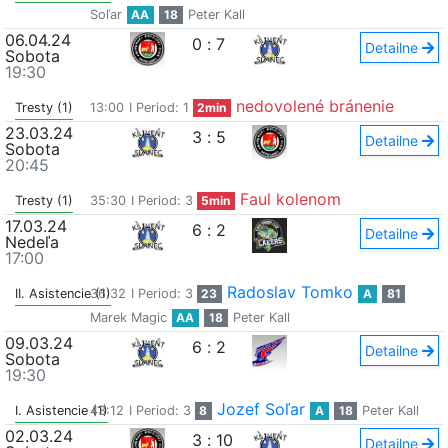
Soľar
AA
18
Peter Kall
06.04.24
0
:
7
Detailne
Sobota
19:30
nedovolené bránenie
Tresty (1)
13:00
I Period: 1
2min
23.03.24
3
:
5
Detailne
Sobota
20:45
Faul kolenom
Tresty (1)
35:30
I Period: 3
5min
17.03.24
6
:
2
Detailne
Nedeľa
17:00
Radoslav Tomko
II. Asistencie (1)
36:32
I Period: 3
23
A
81
Marek Magic
AA
18
Peter Kall
09.03.24
6
:
2
Detailne
Sobota
19:30
Jozef Soľar
I. Asistencie (1)
43:12
I Period: 3
8
A
18
Peter Kall
02.03.24
3
:
10
Detailne