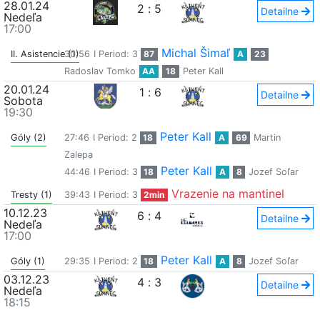
28.01.24
2
:
5
Detailne
Nedeľa
17:00
Michal Šimaľ
II. Asistencie (1)
30:56
I Period: 3
87
A
23
Radoslav Tomko
AA
18
Peter Kall
20.01.24
1
:
6
Detailne
Sobota
19:30
Peter Kall
Góly (2)
27:46
I Period: 2
18
A
69
Martin
Zalepa
Peter Kall
44:46
I Period: 3
18
A
8
Jozef Soľar
Vrazenie na mantinel
Tresty (1)
39:43
I Period: 3
2min
10.12.23
6
:
4
Detailne
Nedeľa
17:00
Peter Kall
Góly (1)
29:35
I Period: 2
18
A
8
Jozef Soľar
03.12.23
4
:
3
Detailne
Nedeľa
18:15