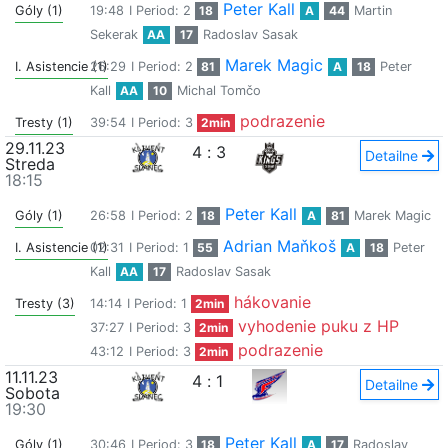
Peter Kall
Góly (1)
19:48
I Period: 2
18
A
44
Martin
Sekerak
AA
17
Radoslav Sasak
Marek Magic
I. Asistencie (1)
26:29
I Period: 2
81
A
18
Peter
Kall
AA
10
Michal Tomčo
podrazenie
Tresty (1)
39:54
I Period: 3
2min
29.11.23
4
:
3
Detailne
Streda
18:15
Peter Kall
Góly (1)
26:58
I Period: 2
18
A
81
Marek Magic
Adrian Maňkoš
I. Asistencie (1)
02:31
I Period: 1
55
A
18
Peter
Kall
AA
17
Radoslav Sasak
hákovanie
Tresty (3)
14:14
I Period: 1
2min
vyhodenie puku z HP
37:27
I Period: 3
2min
podrazenie
43:12
I Period: 3
2min
11.11.23
4
:
1
Detailne
Sobota
19:30
Peter Kall
Góly (1)
30:46
I Period: 3
18
A
17
Radoslav