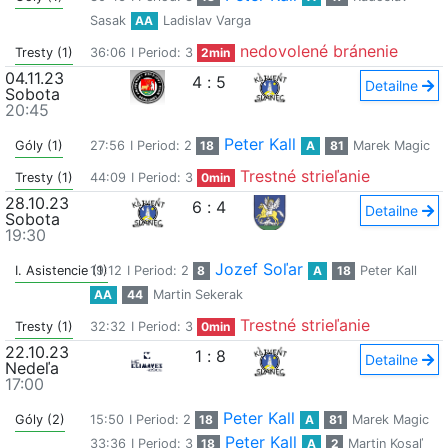
Sasak
AA
Ladislav Varga
nedovolené bránenie
Tresty (1)
36:06
I Period: 3
2min
04.11.23
4
:
5
Detailne
Sobota
20:45
Peter Kall
Góly (1)
27:56
I Period: 2
18
A
81
Marek Magic
Trestné strieľanie
Tresty (1)
44:09
I Period: 3
0min
28.10.23
6
:
4
Detailne
Sobota
19:30
Jozef Soľar
I. Asistencie (1)
19:12
I Period: 2
8
A
18
Peter Kall
AA
44
Martin Sekerak
Trestné strieľanie
Tresty (1)
32:32
I Period: 3
0min
22.10.23
1
:
8
Detailne
Nedeľa
17:00
Peter Kall
Góly (2)
15:50
I Period: 2
18
A
81
Marek Magic
Peter Kall
33:36
I Period: 3
18
A
2
Martin Kosaľ