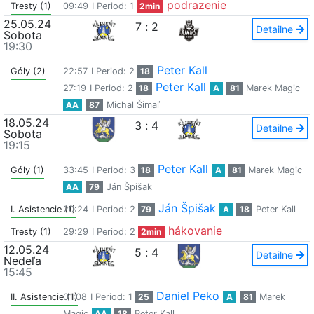
podrazenie
Tresty (1)
09:49
I Period: 1
2min
25.05.24
7
:
2
Detailne
Sobota
19:30
Peter Kall
Góly (2)
22:57
I Period: 2
18
Peter Kall
27:19
I Period: 2
18
A
81
Marek Magic
AA
87
Michal Šimaľ
18.05.24
3
:
4
Detailne
Sobota
19:15
Peter Kall
Góly (1)
33:45
I Period: 3
18
A
81
Marek Magic
AA
79
Ján Špišak
Ján Špišak
I. Asistencie (1)
20:24
I Period: 2
79
A
18
Peter Kall
hákovanie
Tresty (1)
29:29
I Period: 2
2min
12.05.24
5
:
4
Detailne
Nedeľa
15:45
Daniel Peko
II. Asistencie (1)
01:08
I Period: 1
25
A
81
Marek
Magic
AA
18
Peter Kall