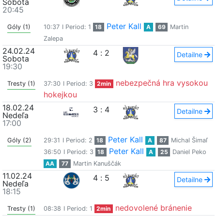
Sobota
20:45
Peter Kall
Góly (1)
10:37
I Period: 1
18
A
69
Martin
Zalepa
24.02.24
4
:
2
Detailne
Sobota
19:30
nebezpečná hra vysokou
Tresty (1)
37:30
I Period: 3
2min
hokejkou
18.02.24
3
:
4
Detailne
Nedeľa
17:00
Peter Kall
Góly (2)
29:31
I Period: 2
18
A
87
Michal Šimaľ
Peter Kall
36:50
I Period: 3
18
A
25
Daniel Peko
AA
77
Martin Kanuščák
11.02.24
4
:
5
Detailne
Nedeľa
18:15
nedovolené bránenie
Tresty (1)
08:38
I Period: 1
2min