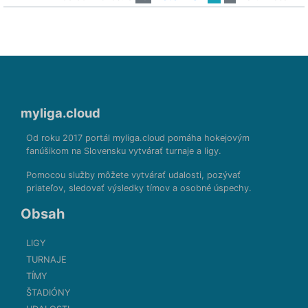
myliga.cloud
Od roku 2017 portál myliga.cloud pomáha hokejovým
fanúšikom na Slovensku vytvárať turnaje a ligy.
Pomocou služby môžete vytvárať udalosti, pozývať
priateľov, sledovať výsledky tímov a osobné úspechy.
Obsah
LIGY
TURNAJE
TÍMY
ŠTADIÓNY