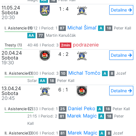
11.05.24
1
:
4
Detailne
Sobota
20:30
Michal Šimaľ
I. Asistencie (1)
06:12
I Period: 1
87
A
18
Peter Kall
AA
77
Martin Kanuščák
podrazenie
Tresty (1)
40:46
I Period: 3
2min
20.04.24
4
:
2
Detailne
Sobota
19:30
Michal Tomčo
II. Asistencie (1)
43:30
I Period: 3
10
A
8
Jozef
Soľar
AA
18
Peter Kall
13.04.24
6
:
1
Detailne
Sobota
20:45
Daniel Peko
I. Asistencie (2)
07:33
I Period: 1
25
A
18
Peter Kall
Marek Magic
21:15
I Period: 2
81
A
18
Peter
Kall
Marek Magic
II. Asistencie (1)
02:06
I Period: 1
81
A
8
Jozef