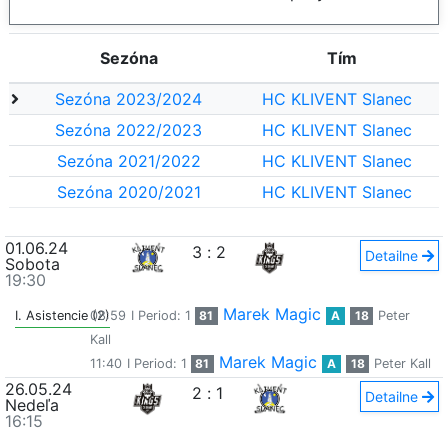
Sezóna
Tím
Sezóna 2023/2024
HC KLIVENT Slanec
Sezóna 2022/2023
HC KLIVENT Slanec
Sezóna 2021/2022
HC KLIVENT Slanec
Sezóna 2020/2021
HC KLIVENT Slanec
01.06.24
3
:
2
Detailne
Sobota
19:30
Marek Magic
I. Asistencie (2)
08:59
I Period: 1
81
A
18
Peter
Kall
Marek Magic
11:40
I Period: 1
81
A
18
Peter Kall
26.05.24
2
:
1
Detailne
Nedeľa
16:15