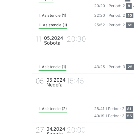
20:20
I Period: 2
8
I. Asistencie (1)
22:20
I Period: 2
10
II. Asistencie (1)
25:52
I Period: 2
55
11
20:30
05.2024
Sobota
I. Asistencie (1)
43:25
I Period: 3
25
05
15:45
05.2024
Nedeľa
I. Asistencie (2)
28:41
I Period: 2
81
40:19
I Period: 3
55
27
20:00
04.2024
Sobota