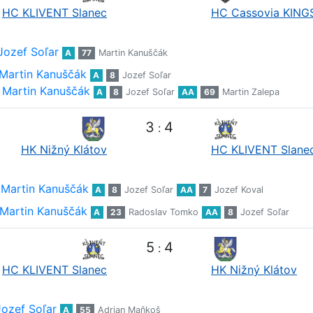
HC KLIVENT Slanec
HC Cassovia KING
Jozef Soľar
A
77
Martin Kanuščák
Martin Kanuščák
A
8
Jozef Soľar
Martin Kanuščák
A
8
Jozef Soľar
AA
69
Martin Zalepa
3
4
:
HK Nižný Klátov
HC KLIVENT Slane
Martin Kanuščák
A
8
Jozef Soľar
AA
7
Jozef Koval
Martin Kanuščák
A
23
Radoslav Tomko
AA
8
Jozef Soľar
5
4
:
HC KLIVENT Slanec
HK Nižný Klátov
Jozef Soľar
A
55
Adrian Maňkoš