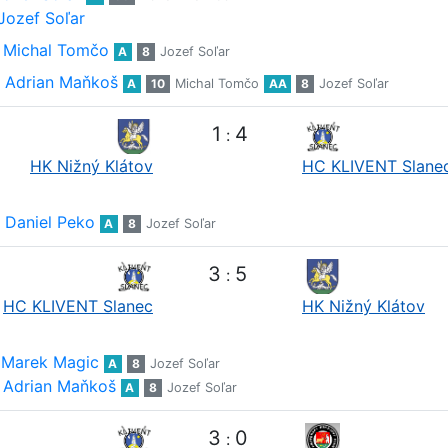
Jozef Soľar
Michal Tomčo
A
8
Jozef Soľar
Adrian Maňkoš
A
10
Michal Tomčo
AA
8
Jozef Soľar
1
4
:
HK Nižný Klátov
HC KLIVENT Slane
Daniel Peko
A
8
Jozef Soľar
3
5
:
HC KLIVENT Slanec
HK Nižný Klátov
Marek Magic
A
8
Jozef Soľar
Adrian Maňkoš
A
8
Jozef Soľar
3
0
: