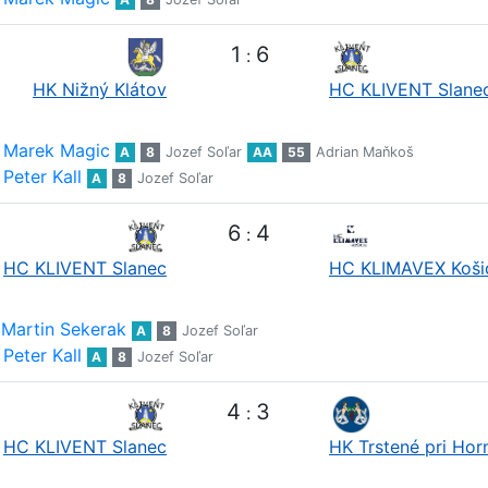
1
6
:
HK Nižný Klátov
HC KLIVENT Slane
Marek Magic
A
8
Jozef Soľar
AA
55
Adrian Maňkoš
Peter Kall
A
8
Jozef Soľar
6
4
:
HC KLIVENT Slanec
HC KLIMAVEX Koši
Martin Sekerak
A
8
Jozef Soľar
Peter Kall
A
8
Jozef Soľar
4
3
:
HC KLIVENT Slanec
HK Trstené pri Hor