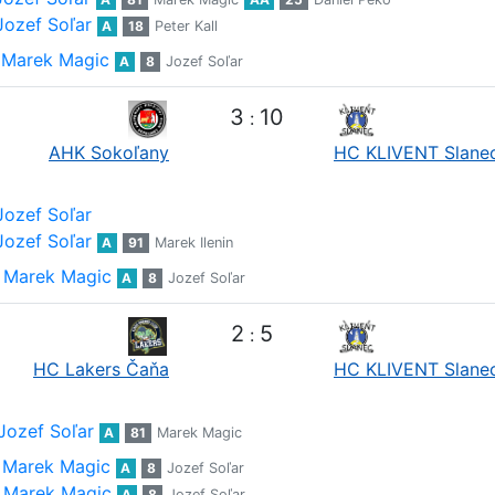
Jozef Soľar
A
18
Peter Kall
Marek Magic
A
8
Jozef Soľar
3
10
:
AHK Sokoľany
HC KLIVENT Slane
Jozef Soľar
Jozef Soľar
A
91
Marek Ilenin
Marek Magic
A
8
Jozef Soľar
2
5
:
HC Lakers Čaňa
HC KLIVENT Slane
Jozef Soľar
A
81
Marek Magic
Marek Magic
A
8
Jozef Soľar
Marek Magic
A
8
Jozef Soľar