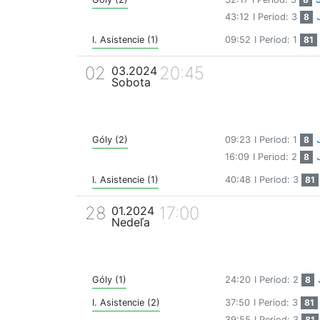
43:12
I Period: 3
8
I. Asistencie (1)
09:52
I Period: 1
81
02
20:45
03.2024
Sobota
Góly (2)
09:23
I Period: 1
8
16:09
I Period: 2
8
I. Asistencie (1)
40:48
I Period: 3
81
28
17:00
01.2024
Nedeľa
Góly (1)
24:20
I Period: 2
8
I. Asistencie (2)
37:50
I Period: 3
81
39:55
I Period: 3
81