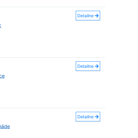
Detailne
c
Detailne
ce
Detailne
náde