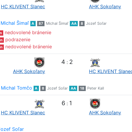
HC KLIVENT Slanec
AHK Sokoľany
Michal Šimaľ
A
87
Michal Šimaľ
AA
8
Jozef Soľar
nedovolené bránenie
n
podrazenie
in
nedovolené bránenie
in
4
2
:
AHK Sokoľany
HC KLIVENT Slane
Michal Tomčo
A
8
Jozef Soľar
AA
18
Peter Kall
6
1
:
HC KLIVENT Slanec
AHK Sokoľany
Jozef Soľar