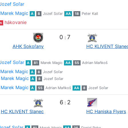
Jozef Soľar
Marek Magic
A
8
Jozef Soľar
AA
18
Peter Kall
hákovanie
n
0
7
:
AHK Sokoľany
HC KLIVENT Slane
Jozef Soľar
A
81
Marek Magic
AA
55
Adrian Maňkoš
Marek Magic
A
8
Jozef Soľar
Marek Magic
A
8
Jozef Soľar
Marek Magic
A
55
Adrian Maňkoš
AA
8
Jozef Soľar
6
2
:
HC KLIVENT Slanec
HC Haniska Flyers
Jozef Soľar
A
81
Marek Magic
AA
25
Daniel Peko