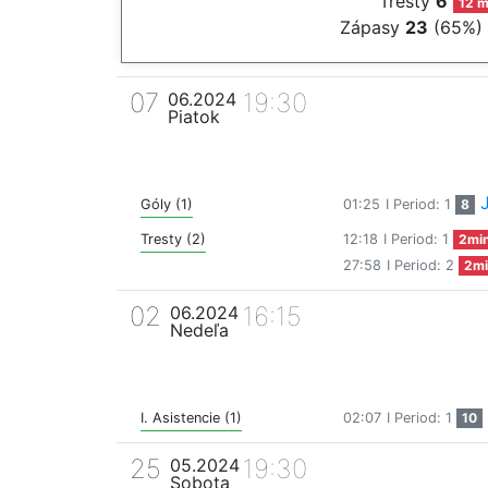
Tresty
6
12 m
Zápasy
23
(65%)
07
19:30
06.2024
Piatok
Góly (1)
01:25
I Period: 1
8
Tresty (2)
12:18
I Period: 1
2mi
27:58
I Period: 2
2mi
02
16:15
06.2024
Nedeľa
I. Asistencie (1)
02:07
I Period: 1
10
25
19:30
05.2024
Sobota