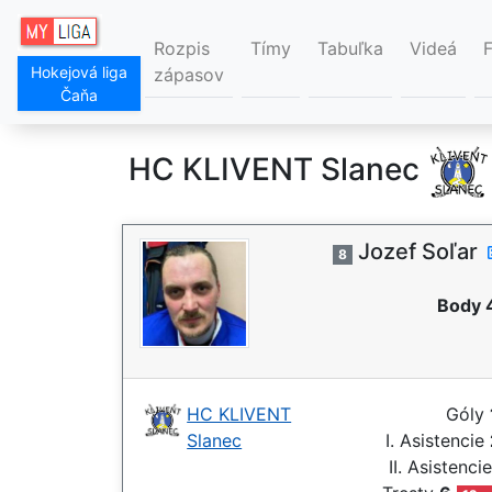
Rozpis
Tímy
Tabuľka
Videá
Hokejová liga
zápasov
Čaňa
HC KLIVENT Slanec
Jozef Soľar
8
Body 
HC KLIVENT
Góly
Slanec
I. Asistencie
II. Asistenci