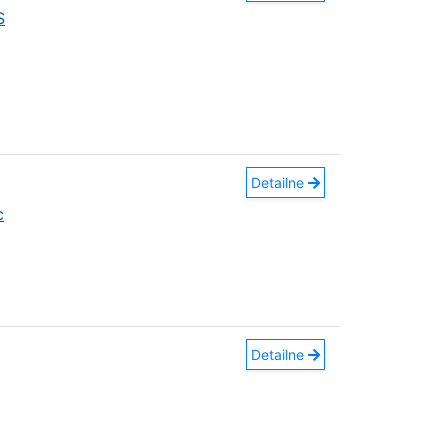
S
Detailne
c
Detailne