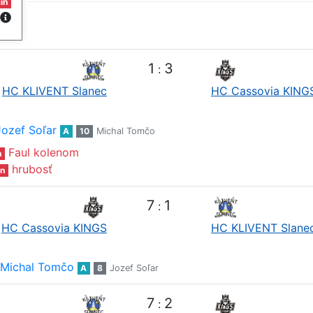
in
1
3
:
HC KLIVENT Slanec
HC Cassovia KING
Jozef Soľar
A
10
Michal Tomčo
Faul kolenom
n
hrubosť
n
7
1
:
HC Cassovia KINGS
HC KLIVENT Slane
Michal Tomčo
A
8
Jozef Soľar
7
2
: