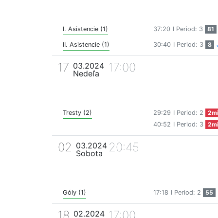
I. Asistencie (1)
37:20
I Period: 3
81
II. Asistencie (1)
30:40
I Period: 3
8
17
17:00
03.2024
Nedeľa
Tresty (2)
29:29
I Period: 2
2m
40:52
I Period: 3
2m
02
20:45
03.2024
Sobota
Góly (1)
17:18
I Period: 2
55
18
17:00
02.2024