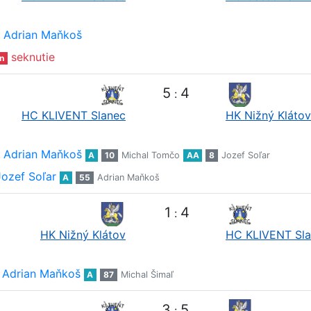
Adrian Maňkoš
seknutie
n
5
4
:
HC KLIVENT Slanec
HK Nižný Klátov
Adrian Maňkoš
A
10
Michal Tomčo
AA
8
Jozef Soľar
Jozef Soľar
A
55
Adrian Maňkoš
1
4
:
HK Nižný Klátov
HC KLIVENT Sl
Adrian Maňkoš
A
87
Michal Šimaľ
3
5
: