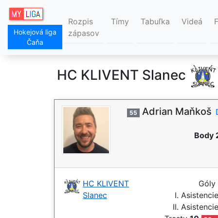
Rozpis
Tímy
Tabuľka
Videá
Hokejová liga
zápasov
Čaňa
HC KLIVENT Slanec
Adrian Maňkoš
55
Body 
HC KLIVENT
Góly
Slanec
I. Asistenci
II. Asistenci