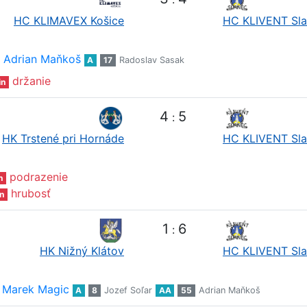
HC KLIMAVEX Košice
HC KLIVENT Sl
Adrian Maňkoš
A
17
Radoslav Sasak
držanie
in
4
5
:
HK Trstené pri Hornáde
HC KLIVENT Sl
podrazenie
n
hrubosť
n
1
6
:
HK Nižný Klátov
HC KLIVENT Sl
Marek Magic
A
8
Jozef Soľar
AA
55
Adrian Maňkoš