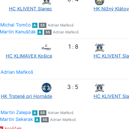
HC KLIVENT Slanec
HK Nižný Klátov
Michal Tomčo
A
55
Adrian Maňkoš
Martin Kanuščák
A
55
Adrian Maňkoš
1
8
:
HC KLIMAVEX Košice
HC KLIVENT Sl
Adrian Maňkoš
3
5
:
HK Trstené pri Hornáde
HC KLIVENT Sl
Martin Zalepa
A
55
Adrian Maňkoš
Martin Sekerak
A
55
Adrian Maňkoš
krošček
n