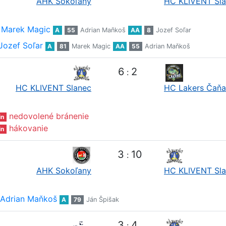
AHK Sokoľany
HC KLIVENT Sl
Marek Magic
A
55
Adrian Maňkoš
AA
8
Jozef Soľar
Jozef Soľar
A
81
Marek Magic
AA
55
Adrian Maňkoš
6
2
:
HC KLIVENT Slanec
HC Lakers Čaňa
nedovolené bránenie
in
hákovanie
in
3
10
:
AHK Sokoľany
HC KLIVENT Sl
Adrian Maňkoš
A
79
Ján Špišak
3
4
: