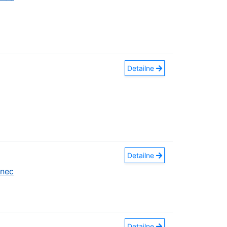
Detailne
Detailne
anec
Detailne