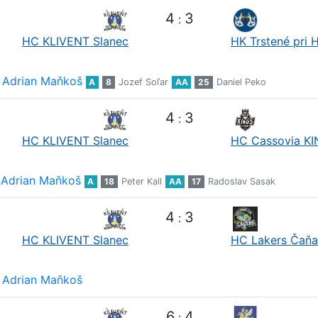
4
3
:
HC KLIVENT Slanec
HK Trstené pri 
Adrian Maňkoš
A
8
Jozef Soľar
AA
25
Daniel Peko
4
3
:
HC KLIVENT Slanec
HC Cassovia K
Adrian Maňkoš
A
18
Peter Kall
AA
17
Radoslav Sasak
4
3
:
HC KLIVENT Slanec
HC Lakers Čaňa
Adrian Maňkoš
6
4
: