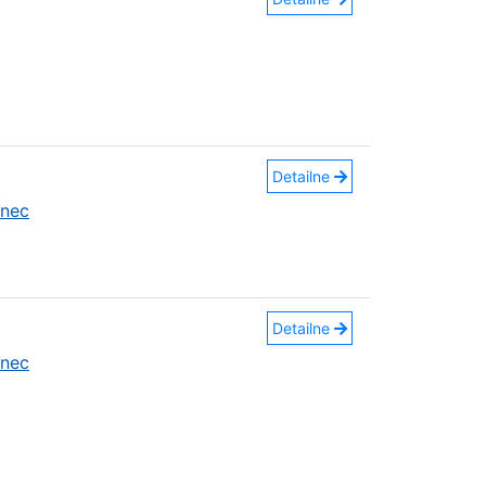
Detailne
anec
Detailne
anec