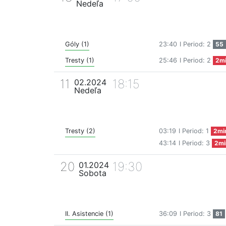
Nedeľa
Góly (1)
23:40
I Period: 2
55
Tresty (1)
25:46
I Period: 2
2m
11
18:15
02.2024
Nedeľa
Tresty (2)
03:19
I Period: 1
2mi
43:14
I Period: 3
2mi
20
19:30
01.2024
Sobota
II. Asistencie (1)
36:09
I Period: 3
81