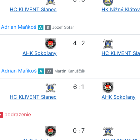
HC KLIVENT Slanec
HK Nižný Klátov
Adrian Maňkoš
A
8
Jozef Soľar
4
2
:
AHK Sokoľany
HC KLIVENT Sl
Adrian Maňkoš
A
77
Martin Kanuščák
6
1
:
HC KLIVENT Slanec
AHK Sokoľany
podrazenie
n
0
7
: