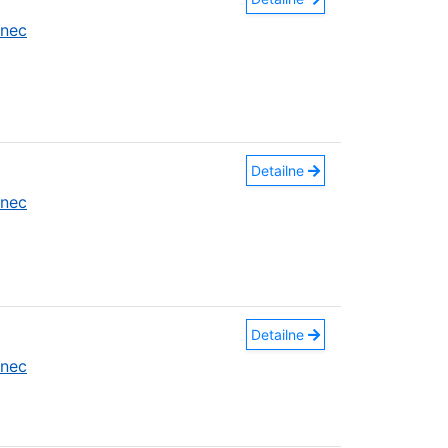
anec
Detailne
anec
Detailne
anec