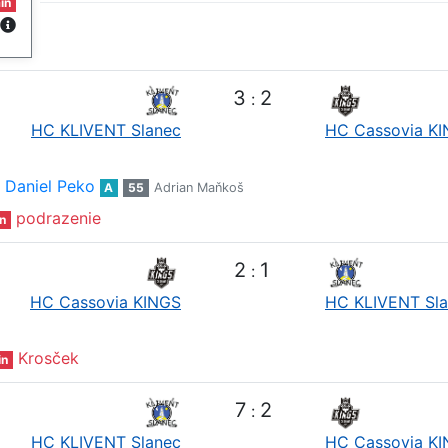
in
3
2
:
HC KLIVENT Slanec
HC Cassovia K
Daniel Peko
A
55
Adrian Maňkoš
podrazenie
n
2
1
:
HC Cassovia KINGS
HC KLIVENT Sl
Krosček
in
7
2
:
HC KLIVENT Slanec
HC Cassovia K