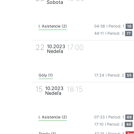
Sobota
I. Asistencie (2)
04:38
I Period: 1
10
44:11
I Period: 3
77
22
17:00
10.2023
Nedeľa
Góly (1)
17:24
I Period: 2
55
15
18:15
10.2023
Nedeľa
I. Asistencie (2)
07:33
I Period: 1
69
17:10
I Period: 2
44
Tresty (1)
42:15
I Period: 3
2mi