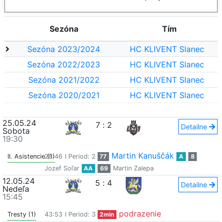
Sezóna
Tím
Sezóna 2023/2024
HC KLIVENT Slanec
Sezóna 2022/2023
HC KLIVENT Slanec
Sezóna 2021/2022
HC KLIVENT Slanec
Sezóna 2020/2021
HC KLIVENT Slanec
25.05.24
7
:
2
Detailne
Sobota
19:30
Martin Kanuščák
II. Asistencie (1)
28:46
I Period: 2
77
A
8
Jozef Soľar
AA
69
Martin Zalepa
12.05.24
5
:
4
Detailne
Nedeľa
15:45
podrazenie
Tresty (1)
43:53
I Period: 3
2min