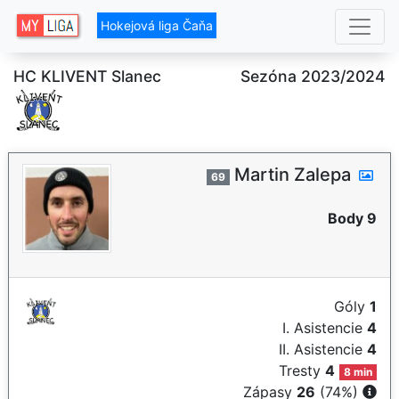
Hokejová liga Čaňa
HC KLIVENT Slanec
Sezóna 2023/2024
Martin Zalepa
69
Body 9
Góly
1
I. Asistencie
4
II. Asistencie
4
Tresty
4
8 min
Zápasy
26
(74%)