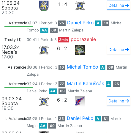
11.05.24
1
:
4
Detailne
Sobota
20:30
Daniel Peko
II. Asistencie (1)
33:07
I Period: 3
25
A
10
Michal
Tomčo
AA
69
Martin Zalepa
podrazenie
Tresty (1)
30:41
I Period: 3
2min
17.03.24
6
:
2
Detailne
Nedeľa
17:00
Michal Tomčo
I. Asistencie (1)
38:38
I Period: 3
10
A
69
Martin
Zalepa
Martin Kanuščák
II. Asistencie (1)
32:24
I Period: 3
77
A
25
Daniel Peko
AA
69
Martin Zalepa
09.03.24
6
:
2
Detailne
Sobota
19:30
Daniel Peko
II. Asistencie (1)
05:25
I Period: 1
25
A
81
Marek
Magic
AA
69
Martin Zalepa