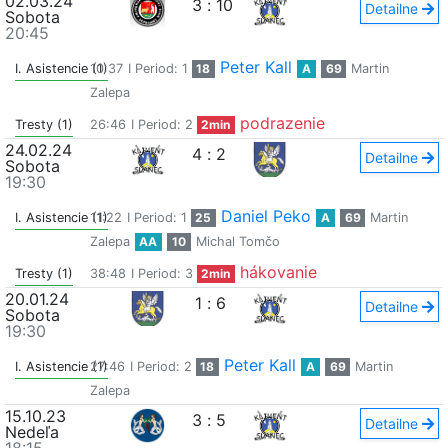
02.03.24
3
:
10
Detailne
Sobota
20:45
Peter Kall
I. Asistencie (1)
10:37
I Period: 1
18
A
69
Martin
Zalepa
podrazenie
Tresty (1)
26:46
I Period: 2
2min
24.02.24
4
:
2
Detailne
Sobota
19:30
Daniel Peko
I. Asistencie (1)
11:22
I Period: 1
25
A
69
Martin
Zalepa
AA
10
Michal Tomčo
hákovanie
Tresty (1)
38:48
I Period: 3
2min
20.01.24
1
:
6
Detailne
Sobota
19:30
Peter Kall
I. Asistencie (1)
27:46
I Period: 2
18
A
69
Martin
Zalepa
15.10.23
3
:
5
Detailne
Nedeľa