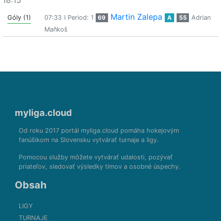
18:15
Martin Zalepa
Góly (1)
07:33
I Period: 1
69
A
55
Adrian
Maňkoš
myliga.cloud
Od roku 2017 portál myliga.cloud pomáha hokejovým
fanúšikom na Slovensku vytvárať turnaje a ligy.
Pomocou služby môžete vytvárať udalosti, pozývať
priateľov, sledovať výsledky tímov a osobné úspechy.
Obsah
LIGY
TURNAJE