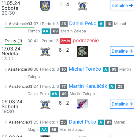
11.05.24
1
:
4
Detailne
Sobota
20:30
Daniel Peko
II. Asistencie (1)
33:07
I Period: 3
25
A
10
Michal
Tomčo
AA
69
Martin Zalepa
podrazenie
Tresty (1)
30:41
I Period: 3
2min
17.03.24
6
:
2
Detailne
Nedeľa
17:00
Michal Tomčo
I. Asistencie (1)
38:38
I Period: 3
10
A
69
Martin
Zalepa
Martin Kanuščák
II. Asistencie (1)
32:24
I Period: 3
77
A
25
Daniel Peko
AA
69
Martin Zalepa
09.03.24
6
:
2
Detailne
Sobota
19:30
Daniel Peko
II. Asistencie (1)
05:25
I Period: 1
25
A
81
Marek
Magic
AA
69
Martin Zalepa