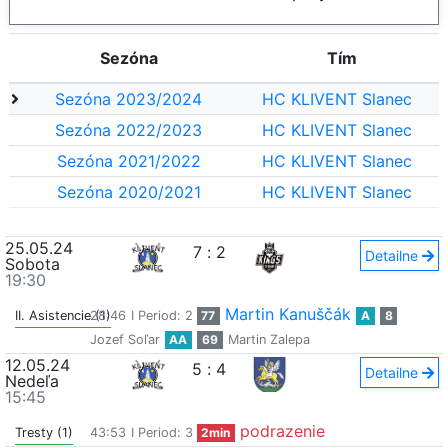
Sezóna
Tím
Sezóna 2023/2024
HC KLIVENT Slanec
Sezóna 2022/2023
HC KLIVENT Slanec
Sezóna 2021/2022
HC KLIVENT Slanec
Sezóna 2020/2021
HC KLIVENT Slanec
25.05.24
7
:
2
Detailne
Sobota
19:30
Martin Kanuščák
II. Asistencie (1)
28:46
I Period: 2
77
A
8
Jozef Soľar
AA
69
Martin Zalepa
12.05.24
5
:
4
Detailne
Nedeľa
15:45
podrazenie
Tresty (1)
43:53
I Period: 3
2min