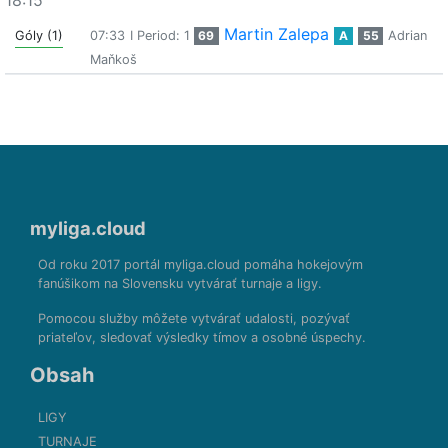
18:15
Martin Zalepa
Góly (1)
07:33
I Period: 1
69
A
55
Adrian
Maňkoš
myliga.cloud
Od roku 2017 portál myliga.cloud pomáha hokejovým
fanúšikom na Slovensku vytvárať turnaje a ligy.
Pomocou služby môžete vytvárať udalosti, pozývať
priateľov, sledovať výsledky tímov a osobné úspechy.
Obsah
LIGY
TURNAJE