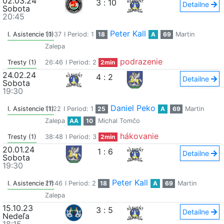
02.03.24
3
:
10
Detailne
Sobota
20:45
Peter Kall
I. Asistencie (1)
10:37
I Period: 1
18
A
69
Martin
Zalepa
podrazenie
Tresty (1)
26:46
I Period: 2
2min
24.02.24
4
:
2
Detailne
Sobota
19:30
Daniel Peko
I. Asistencie (1)
11:22
I Period: 1
25
A
69
Martin
Zalepa
AA
10
Michal Tomčo
hákovanie
Tresty (1)
38:48
I Period: 3
2min
20.01.24
1
:
6
Detailne
Sobota
19:30
Peter Kall
I. Asistencie (1)
27:46
I Period: 2
18
A
69
Martin
Zalepa
15.10.23
3
:
5
Detailne
Nedeľa