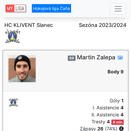
Hokejová liga Čaňa
HC KLIVENT Slanec
Sezóna 2023/2024
Martin Zalepa
69
Body 9
Góly
1
I. Asistencie
4
II. Asistencie
4
Tresty
4
8 min
Zápasy
26
(74%)