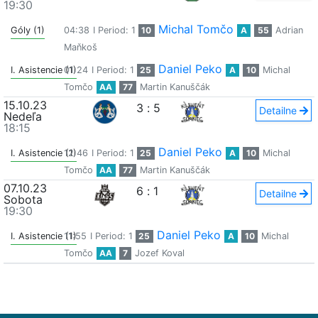
19:30
Michal Tomčo
Góly (1)
04:38
I Period: 1
10
A
55
Adrian
Maňkoš
Daniel Peko
I. Asistencie (1)
01:24
I Period: 1
25
A
10
Michal
Tomčo
AA
77
Martin Kanuščák
15.10.23
3
:
5
Detailne
Nedeľa
18:15
Daniel Peko
I. Asistencie (1)
12:46
I Period: 1
25
A
10
Michal
Tomčo
AA
77
Martin Kanuščák
07.10.23
6
:
1
Detailne
Sobota
19:30
Daniel Peko
I. Asistencie (1)
11:55
I Period: 1
25
A
10
Michal
Tomčo
AA
7
Jozef Koval