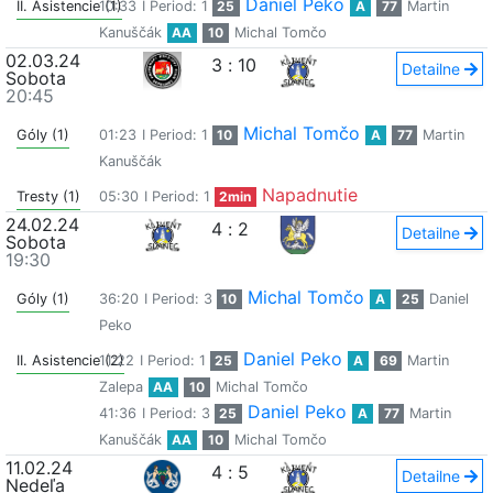
Daniel Peko
II. Asistencie (1)
10:33
I Period: 1
25
A
77
Martin
Kanuščák
AA
10
Michal Tomčo
02.03.24
3
:
10
Detailne
Sobota
20:45
Michal Tomčo
Góly (1)
01:23
I Period: 1
10
A
77
Martin
Kanuščák
Napadnutie
Tresty (1)
05:30
I Period: 1
2min
24.02.24
4
:
2
Detailne
Sobota
19:30
Michal Tomčo
Góly (1)
36:20
I Period: 3
10
A
25
Daniel
Peko
Daniel Peko
II. Asistencie (2)
11:22
I Period: 1
25
A
69
Martin
Zalepa
AA
10
Michal Tomčo
Daniel Peko
41:36
I Period: 3
25
A
77
Martin
Kanuščák
AA
10
Michal Tomčo
11.02.24
4
:
5
Detailne
Nedeľa