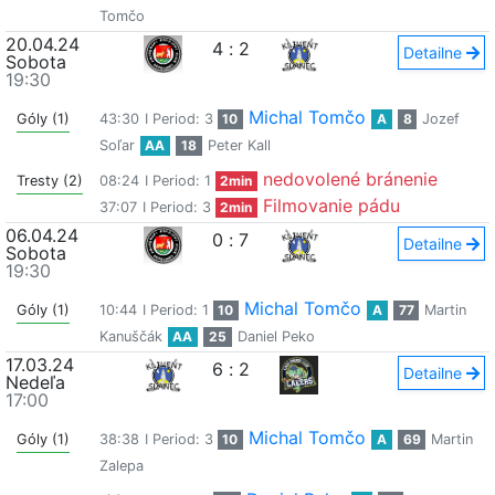
Tomčo
20.04.24
4
:
2
Detailne
Sobota
19:30
Michal Tomčo
Góly (1)
43:30
I Period: 3
10
A
8
Jozef
Soľar
AA
18
Peter Kall
nedovolené bránenie
Tresty (2)
08:24
I Period: 1
2min
Filmovanie pádu
37:07
I Period: 3
2min
06.04.24
0
:
7
Detailne
Sobota
19:30
Michal Tomčo
Góly (1)
10:44
I Period: 1
10
A
77
Martin
Kanuščák
AA
25
Daniel Peko
17.03.24
6
:
2
Detailne
Nedeľa
17:00
Michal Tomčo
Góly (1)
38:38
I Period: 3
10
A
69
Martin
Zalepa