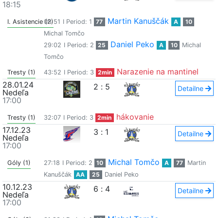
18:15
Martin Kanuščák
I. Asistencie (2)
08:51
I Period: 1
77
A
10
Michal Tomčo
Daniel Peko
29:02
I Period: 2
25
A
10
Michal
Tomčo
Narazenie na mantinel
Tresty (1)
43:52
I Period: 3
2min
28.01.24
2
:
5
Detailne
Nedeľa
17:00
hákovanie
Tresty (1)
32:07
I Period: 3
2min
17.12.23
3
:
1
Detailne
Nedeľa
17:00
Michal Tomčo
Góly (1)
27:18
I Period: 2
10
A
77
Martin
Kanuščák
AA
25
Daniel Peko
10.12.23
6
:
4
Detailne
Nedeľa
17:00