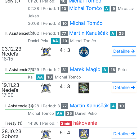
Michal Tomčo
Góly (3)
01:20
I Period: 1
10
Michal Tomčo
02:38
I Period: 1
10
A
9
Miroslav
Jakab
Michal Tomčo
30:08
I Period: 3
10
Martin Kanuščák
II. Asistencie (1)
05:02
I Period: 1
77
A
25
Daniel Peko
AA
10
Michal Tomčo
03.12.23
4
:
3
Detailne
Nedeľa
18:15
Marek Magic
II. Asistencie (1)
26:29
I Period: 2
81
A
18
Peter
Kall
AA
10
Michal Tomčo
19.11.23
4
:
3
Detailne
Nedeľa
17:00
Martin Kanuščák
I. Asistencie (1)
34:28
I Period: 3
77
A
10
Michal Tomčo
AA
25
Daniel Peko
hákovanie
Tresty (1)
14:36
I Period: 1
2min
28.10.23
6
:
4
Detailne
Sobota