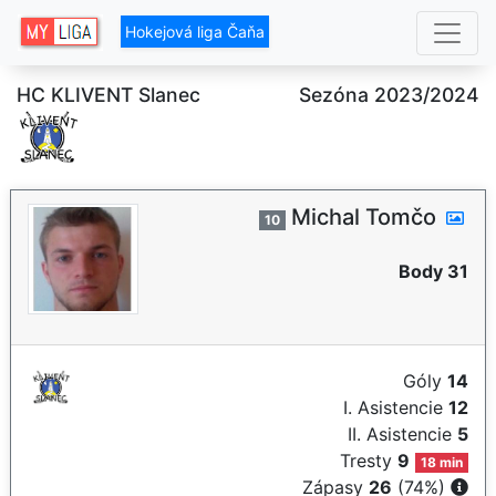
Hokejová liga Čaňa
HC KLIVENT Slanec
Sezóna 2023/2024
Michal Tomčo
10
Body 31
Góly
14
I. Asistencie
12
II. Asistencie
5
Tresty
9
18 min
Zápasy
26
(74%)