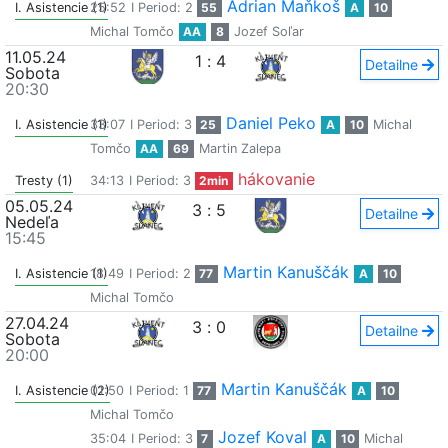
Adrian Maňkoš
I. Asistencie (1)
25:52
I Period: 2
55
A
10
Michal Tomčo
AA
8
Jozef Soľar
11.05.24
1
:
4
Detailne
Sobota
20:30
Daniel Peko
I. Asistencie (1)
33:07
I Period: 3
25
A
10
Michal
Tomčo
AA
69
Martin Zalepa
hákovanie
Tresty (1)
34:13
I Period: 3
2min
05.05.24
3
:
5
Detailne
Nedeľa
15:45
Martin Kanuščák
I. Asistencie (1)
18:49
I Period: 2
77
A
10
Michal Tomčo
27.04.24
3
:
0
Detailne
Sobota
20:00
Martin Kanuščák
I. Asistencie (2)
01:50
I Period: 1
77
A
10
Michal Tomčo
Jozef Koval
35:04
I Period: 3
7
A
10
Michal