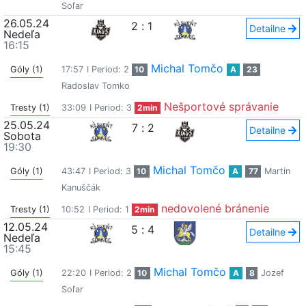
Soľar
26.05.24
2
:
1
Detailne
Nedeľa
16:15
Michal Tomčo
Góly (1)
17:57
I Period: 2
10
A
23
Radoslav Tomko
Nešportové správanie
Tresty (1)
33:09
I Period: 3
2min
25.05.24
7
:
2
Detailne
Sobota
19:30
Michal Tomčo
Góly (1)
43:47
I Period: 3
10
A
77
Martin
Kanuščák
nedovolené bránenie
Tresty (1)
10:52
I Period: 1
2min
12.05.24
5
:
4
Detailne
Nedeľa
15:45
Michal Tomčo
Góly (1)
22:20
I Period: 2
10
A
8
Jozef
Soľar