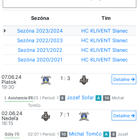
Sezóna
Tím
Sezóna 2023/2024
HC KLIVENT Slanec
Sezóna 2022/2023
HC KLIVENT Slanec
Sezóna 2021/2022
HC KLIVENT Slanec
Sezóna 2020/2021
HC KLIVENT Slanec
07.06.24
1
:
3
Detailne
Piatok
19:30
Jozef Soľar
I. Asistencie (1)
01:25
I Period: 1
8
A
10
Michal
Tomčo
02.06.24
7
:
1
Detailne
Nedeľa
16:15
Michal Tomčo
Góly (1)
02:07
I Period: 1
10
A
8
Jozef