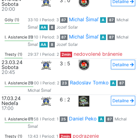
3
:
0
Detailne
Sobota
20:00
Michal Šimaľ
Góly (1)
33:10
I Period: 3
87
A
87
Michal
Šimaľ
AA
8
Jozef Soľar
Michal Šimaľ
I. Asistencie (1)
33:10
I Period: 3
87
A
87
Michal
Šimaľ
AA
8
Jozef Soľar
nedovolené bránenie
Tresty (1)
29:37
I Period: 2
2min
23.03.24
3
:
5
Detailne
Sobota
20:45
Radoslav Tomko
I. Asistencie (1)
28:00
I Period: 2
23
A
87
Michal Šimaľ
17.03.24
6
:
2
Detailne
Nedeľa
17:00
Daniel Peko
I. Asistencie (1)
07:58
I Period: 1
25
A
87
Michal
Šimaľ
podrazenie
Tresty (1)
13:43
I Period: 1
2min