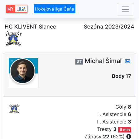
Hokejová liga Čaňa
HC KLIVENT Slanec
Sezóna 2023/2024
Michal Šimaľ
87
Body 17
Góly
8
I. Asistencie
6
II. Asistencie
3
Tresty
3
6 min
Zápasy
22
(62%)