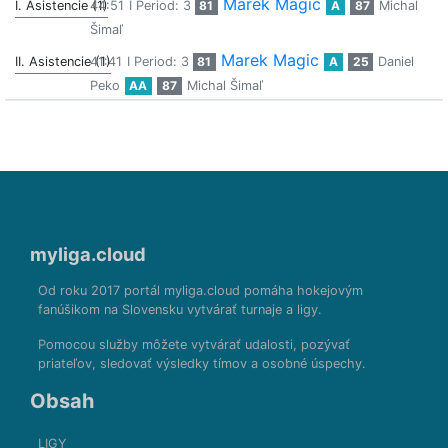
Marek Magic
I. Asistencie (1)
44:51
I Period: 3
81
A
87
Michal
Šimaľ
Marek Magic
II. Asistencie (1)
41:41
I Period: 3
81
A
25
Daniel
Peko
AA
87
Michal Šimaľ
myliga.cloud
Od roku 2017 portál myliga.cloud pomáha hokejovým
fanúšikom na Slovensku vytvárať turnaje a ligy.
Pomocou služby môžete vytvárať udalosti, pozývať
priateľov, sledovať výsledky tímov a osobné úspechy.
Obsah
LIGY