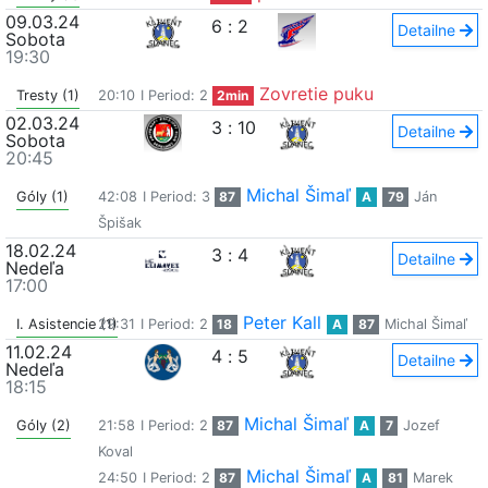
09.03.24
6
:
2
Detailne
Sobota
19:30
Zovretie puku
Tresty (1)
20:10
I Period: 2
2min
02.03.24
3
:
10
Detailne
Sobota
20:45
Michal Šimaľ
Góly (1)
42:08
I Period: 3
87
A
79
Ján
Špišak
18.02.24
3
:
4
Detailne
Nedeľa
17:00
Peter Kall
I. Asistencie (1)
29:31
I Period: 2
18
A
87
Michal Šimaľ
11.02.24
4
:
5
Detailne
Nedeľa
18:15
Michal Šimaľ
Góly (2)
21:58
I Period: 2
87
A
7
Jozef
Koval
Michal Šimaľ
24:50
I Period: 2
87
A
81
Marek