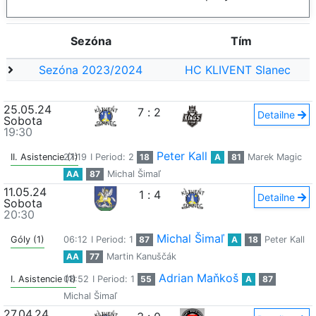
Sezóna
Tím
Sezóna 2023/2024
HC KLIVENT Slanec
25.05.24
7
:
2
Detailne
Sobota
19:30
Peter Kall
II. Asistencie (1)
27:19
I Period: 2
18
A
81
Marek Magic
AA
87
Michal Šimaľ
11.05.24
1
:
4
Detailne
Sobota
20:30
Michal Šimaľ
Góly (1)
06:12
I Period: 1
87
A
18
Peter Kall
AA
77
Martin Kanuščák
Adrian Maňkoš
I. Asistencie (1)
08:52
I Period: 1
55
A
87
Michal Šimaľ
27.04.24