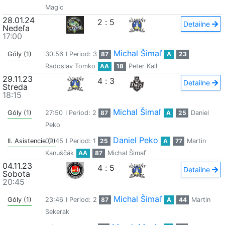
Magic
28.01.24
2
:
5
Detailne
Nedeľa
17:00
Michal Šimaľ
Góly (1)
30:56
I Period: 3
87
A
23
Radoslav Tomko
AA
18
Peter Kall
29.11.23
4
:
3
Detailne
Streda
18:15
Michal Šimaľ
Góly (1)
27:50
I Period: 2
87
A
25
Daniel
Peko
Daniel Peko
II. Asistencie (1)
09:45
I Period: 1
25
A
77
Martin
Kanuščák
AA
87
Michal Šimaľ
04.11.23
4
:
5
Detailne
Sobota
20:45
Michal Šimaľ
Góly (1)
23:46
I Period: 2
87
A
44
Martin
Sekerak