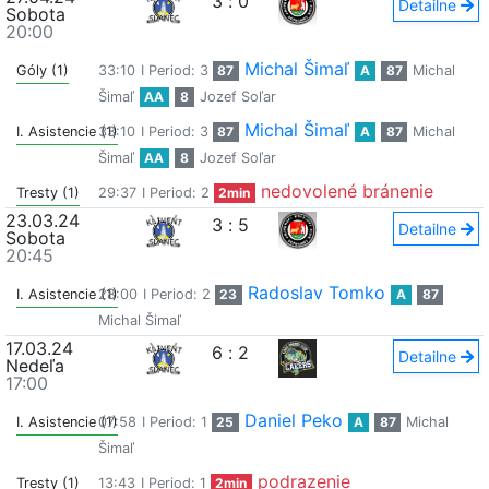
3
:
0
Detailne
Sobota
20:00
Michal Šimaľ
Góly (1)
33:10
I Period: 3
87
A
87
Michal
Šimaľ
AA
8
Jozef Soľar
Michal Šimaľ
I. Asistencie (1)
33:10
I Period: 3
87
A
87
Michal
Šimaľ
AA
8
Jozef Soľar
nedovolené bránenie
Tresty (1)
29:37
I Period: 2
2min
23.03.24
3
:
5
Detailne
Sobota
20:45
Radoslav Tomko
I. Asistencie (1)
28:00
I Period: 2
23
A
87
Michal Šimaľ
17.03.24
6
:
2
Detailne
Nedeľa
17:00
Daniel Peko
I. Asistencie (1)
07:58
I Period: 1
25
A
87
Michal
Šimaľ
podrazenie
Tresty (1)
13:43
I Period: 1
2min