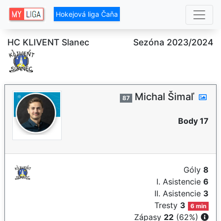
Hokejová liga Čaňa
HC KLIVENT Slanec
Sezóna 2023/2024
Michal Šimaľ
87
Body 17
Góly
8
I. Asistencie
6
II. Asistencie
3
Tresty
3
6 min
Zápasy
22
(62%)