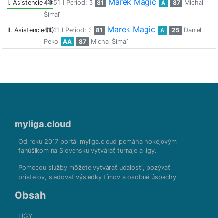
Marek Magic
I. Asistencie (1)
44:51
I Period: 3
81
A
87
Michal
Šimaľ
Marek Magic
II. Asistencie (1)
41:41
I Period: 3
81
A
25
Daniel
Peko
AA
87
Michal Šimaľ
myliga.cloud
Od roku 2017 portál myliga.cloud pomáha hokejovým
fanúšikom na Slovensku vytvárať turnaje a ligy.
Pomocou služby môžete vytvárať udalosti, pozývať
priateľov, sledovať výsledky tímov a osobné úspechy.
Obsah
LIGY