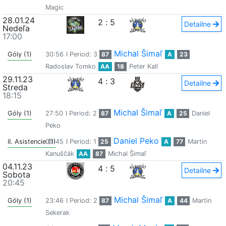
Magic
28.01.24
2
:
5
Detailne
Nedeľa
17:00
Michal Šimaľ
Góly (1)
30:56
I Period: 3
87
A
23
Radoslav Tomko
AA
18
Peter Kall
29.11.23
4
:
3
Detailne
Streda
18:15
Michal Šimaľ
Góly (1)
27:50
I Period: 2
87
A
25
Daniel
Peko
Daniel Peko
II. Asistencie (1)
09:45
I Period: 1
25
A
77
Martin
Kanuščák
AA
87
Michal Šimaľ
04.11.23
4
:
5
Detailne
Sobota
20:45
Michal Šimaľ
Góly (1)
23:46
I Period: 2
87
A
44
Martin
Sekerak