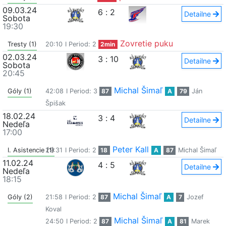
09.03.24
6
:
2
Detailne
Sobota
19:30
Zovretie puku
Tresty (1)
20:10
I Period: 2
2min
02.03.24
3
:
10
Detailne
Sobota
20:45
Michal Šimaľ
Góly (1)
42:08
I Period: 3
87
A
79
Ján
Špišak
18.02.24
3
:
4
Detailne
Nedeľa
17:00
Peter Kall
I. Asistencie (1)
29:31
I Period: 2
18
A
87
Michal Šimaľ
11.02.24
4
:
5
Detailne
Nedeľa
18:15
Michal Šimaľ
Góly (2)
21:58
I Period: 2
87
A
7
Jozef
Koval
Michal Šimaľ
24:50
I Period: 2
87
A
81
Marek