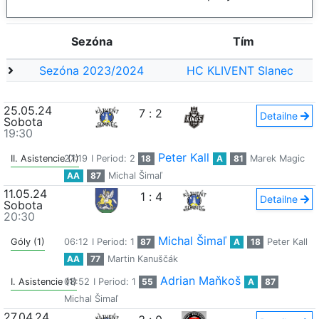
Sezóna
Tím
Sezóna 2023/2024
HC KLIVENT Slanec
25.05.24
7
:
2
Detailne
Sobota
19:30
Peter Kall
II. Asistencie (1)
27:19
I Period: 2
18
A
81
Marek Magic
AA
87
Michal Šimaľ
11.05.24
1
:
4
Detailne
Sobota
20:30
Michal Šimaľ
Góly (1)
06:12
I Period: 1
87
A
18
Peter Kall
AA
77
Martin Kanuščák
Adrian Maňkoš
I. Asistencie (1)
08:52
I Period: 1
55
A
87
Michal Šimaľ
27.04.24