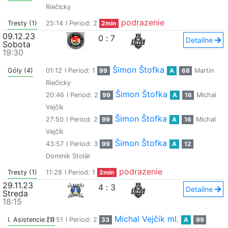
Riečicky
podrazenie
Tresty (1)
25:14
I Period: 2
2min
09.12.23
0
:
7
Detailne
Sobota
19:30
Šimon Štofka
Góly (4)
01:12
I Period: 1
99
A
68
Martin
Riečicky
Šimon Štofka
20:46
I Period: 2
99
A
16
Michal
Vejčík
Šimon Štofka
27:50
I Period: 2
99
A
16
Michal
Vejčík
Šimon Štofka
43:57
I Period: 3
99
A
12
Dominik Stolár
podrazenie
Tresty (1)
11:28
I Period: 1
2min
29.11.23
4
:
3
Detailne
Streda
18:15
Michal Vejčík ml.
I. Asistencie (1)
28:51
I Period: 2
33
A
99