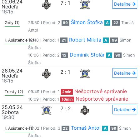
02.06.24
7
:
1
Detailne
Nedeľa
16:15
Šimon Štofka
Góly (1)
26:50
I Period: 2
99
A
22
Tomaš
Antol
Robert Mikita
I. Asistencie (2)
10:48
I Period: 1
21
A
99
Šimon
Štofka
Dominik Stolár
16:06
I Period: 2
12
A
99
Šimon
Štofka
26.05.24
2
:
1
Detailne
Nedeľa
16:15
Nešportové správanie
Tresty (2)
09:49
I Period: 1
2min
Nešportové správanie
10:09
I Period: 1
10min
25.05.24
7
:
2
Detailne
Sobota
19:30
Tomaš Antol
I. Asistencie (1)
40:02
I Period: 3
22
A
99
Šimon
Štofka