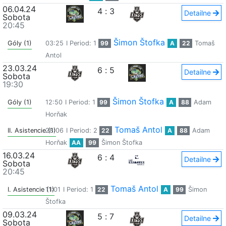
06.04.24
4
:
3
Detailne
Sobota
20:45
Šimon Štofka
Góly (1)
03:25
I Period: 1
99
A
22
Tomaš
Antol
23.03.24
6
:
5
Detailne
Sobota
19:30
Šimon Štofka
Góly (1)
12:50
I Period: 1
99
A
88
Adam
Horňak
Tomaš Antol
II. Asistencie (1)
28:06
I Period: 2
22
A
88
Adam
Horňak
AA
99
Šimon Štofka
16.03.24
6
:
4
Detailne
Sobota
20:45
Tomaš Antol
I. Asistencie (1)
11:01
I Period: 1
22
A
99
Šimon
Štofka
09.03.24
5
:
7
Detailne
Sobota