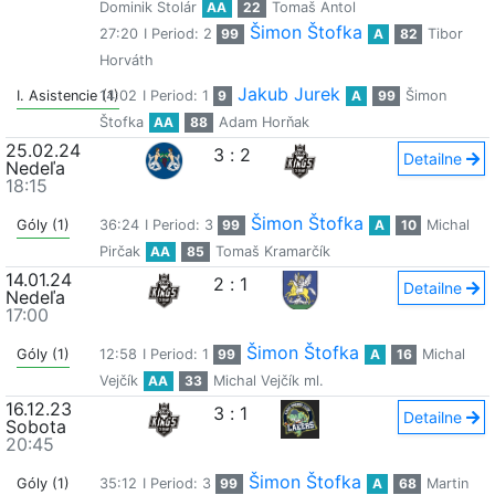
Dominik Stolár
AA
22
Tomaš Antol
Šimon Štofka
27:20
I Period: 2
99
A
82
Tibor
Horváth
Jakub Jurek
I. Asistencie (1)
14:02
I Period: 1
9
A
99
Šimon
Štofka
AA
88
Adam Horňak
25.02.24
3
:
2
Detailne
Nedeľa
18:15
Šimon Štofka
Góly (1)
36:24
I Period: 3
99
A
10
Michal
Pirčak
AA
85
Tomaš Kramarčík
14.01.24
2
:
1
Detailne
Nedeľa
17:00
Šimon Štofka
Góly (1)
12:58
I Period: 1
99
A
16
Michal
Vejčík
AA
33
Michal Vejčík ml.
16.12.23
3
:
1
Detailne
Sobota
20:45
Šimon Štofka
Góly (1)
35:12
I Period: 3
99
A
68
Martin