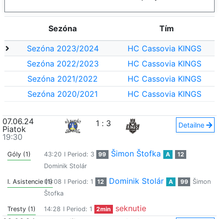
Sezóna
Tím
Sezóna 2023/2024
HC Cassovia KINGS
Sezóna 2022/2023
HC Cassovia KINGS
Sezóna 2021/2022
HC Cassovia KINGS
Sezóna 2020/2021
HC Cassovia KINGS
07.06.24
1
:
3
Detailne
Piatok
19:30
Šimon Štofka
Góly (1)
43:20
I Period: 3
99
A
12
Dominik Stolár
Dominik Stolár
I. Asistencie (1)
05:08
I Period: 1
12
A
99
Šimon
Štofka
seknutie
Tresty (1)
14:28
I Period: 1
2min