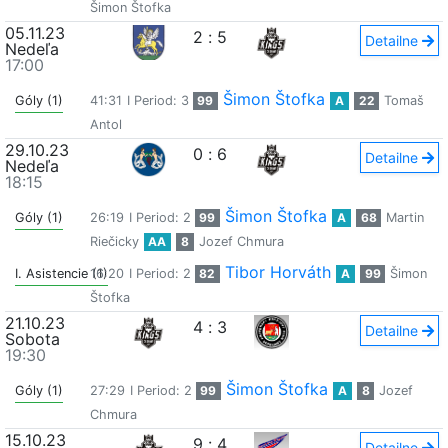
Šimon Štofka
05.11.23
2
:
5
Detailne
Nedeľa
17:00
Šimon Štofka
Góly (1)
41:31
I Period: 3
99
A
22
Tomaš
Antol
29.10.23
0
:
6
Detailne
Nedeľa
18:15
Šimon Štofka
Góly (1)
26:19
I Period: 2
99
A
68
Martin
Riečicky
AA
8
Jozef Chmura
Tibor Horváth
I. Asistencie (1)
16:20
I Period: 2
82
A
99
Šimon
Štofka
21.10.23
4
:
3
Detailne
Sobota
19:30
Šimon Štofka
Góly (1)
27:29
I Period: 2
99
A
8
Jozef
Chmura
15.10.23
9
:
4
Detailne