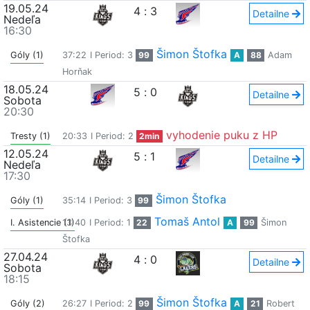
19.05.24
4
:
3
Detailne
Nedeľa
16:30
Šimon Štofka
Góly (1)
37:22
I Period: 3
99
A
88
Adam
Horňak
18.05.24
5
:
0
Detailne
Sobota
20:30
vyhodenie puku z HP
Tresty (1)
20:33
I Period: 2
2min
12.05.24
5
:
1
Detailne
Nedeľa
17:30
Šimon Štofka
Góly (1)
35:14
I Period: 3
99
Tomaš Antol
I. Asistencie (1)
13:40
I Period: 1
22
A
99
Šimon
Štofka
27.04.24
4
:
0
Detailne
Sobota
18:15
Šimon Štofka
Góly (2)
26:27
I Period: 2
99
A
21
Robert