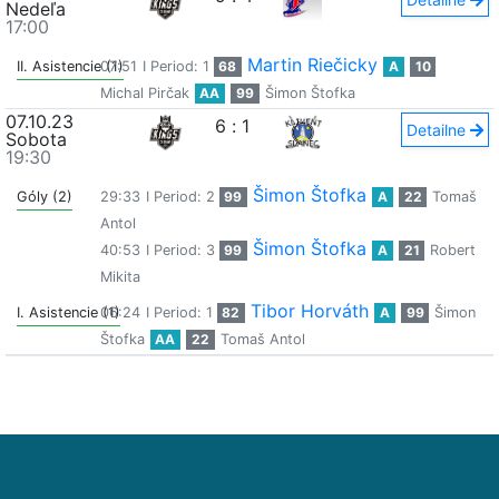
Nedeľa
17:00
Martin Riečicky
II. Asistencie (1)
07:51
I Period: 1
68
A
10
Michal Pirčak
AA
99
Šimon Štofka
07.10.23
6
:
1
Detailne
Sobota
19:30
Šimon Štofka
Góly (2)
29:33
I Period: 2
99
A
22
Tomaš
Antol
Šimon Štofka
40:53
I Period: 3
99
A
21
Robert
Mikita
Tibor Horváth
I. Asistencie (1)
06:24
I Period: 1
82
A
99
Šimon
Štofka
AA
22
Tomaš Antol