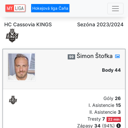
Hokejová liga Čaňa
HC Cassovia KINGS
Sezóna 2023/2024
Šimon Štofka
99
Body 44
Góly
26
I. Asistencie
15
II. Asistencie
3
Tresty
7
22 min
Zápasy
34
(94%)