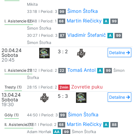
Mikita
Šimon Štofka
33:18
I Period: 3
99
Martin Riečicky
I. Asistencie (2)
01:48
I Period: 1
68
A
99
Šimon Štofka
Vladimír Štefanič
30:27
I Period: 3
87
A
99
Šimon Štofka
20.04.24
3
:
2
Detailne
Sobota
20:45
Tomaš Antol
I. Asistencie (1)
22:12
I Period: 2
22
A
99
Šimon
Štofka
Zovretie puku
Tresty (1)
28:15
I Period: 2
2min
13.04.24
5
:
3
Detailne
Sobota
19:30
Šimon Štofka
Góly (1)
44:50
I Period: 3
99
Martin Riečicky
II. Asistencie (1)
21:51
I Period: 2
68
A
88
Adam Horňak
AA
99
Šimon Štofka