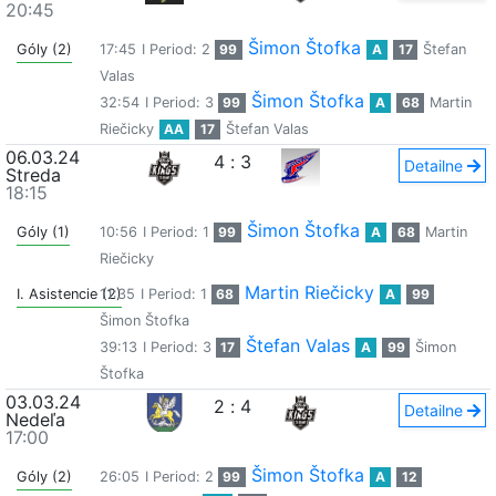
20:45
Šimon Štofka
Góly (2)
17:45
I Period: 2
99
A
17
Štefan
Valas
Šimon Štofka
32:54
I Period: 3
99
A
68
Martin
Riečicky
AA
17
Štefan Valas
06.03.24
4
:
3
Detailne
Streda
18:15
Šimon Štofka
Góly (1)
10:56
I Period: 1
99
A
68
Martin
Riečicky
Martin Riečicky
I. Asistencie (2)
11:35
I Period: 1
68
A
99
Šimon Štofka
Štefan Valas
39:13
I Period: 3
17
A
99
Šimon
Štofka
03.03.24
2
:
4
Detailne
Nedeľa
17:00
Šimon Štofka
Góly (2)
26:05
I Period: 2
99
A
12